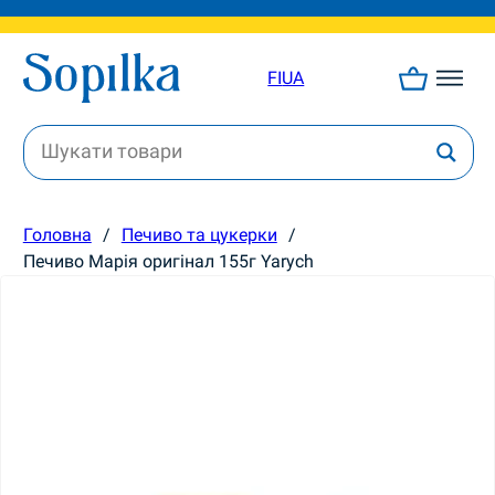
FI
UA
Головна
/
Печиво та цукерки
/
Печиво Марія оригінал 155г Yarych