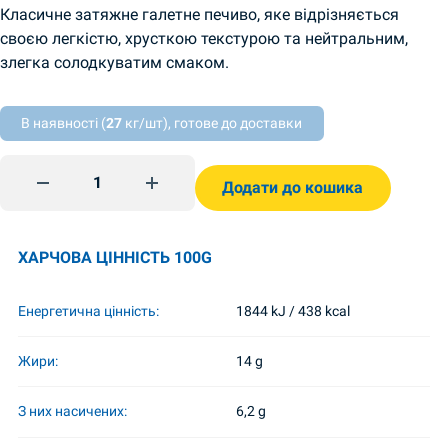
Класичне затяжне галетне печиво, яке відрізняється
своєю легкістю, хрусткою текстурою та нейтральним,
злегка солодкуватим смаком.
В наявності (
27
кг/шт), готове до доставки
Печиво Марія оригінал 155г Yarych quantity
Додати до кошика
ХАРЧОВА ЦІННІСТЬ 100G
Енергетична цінність:
1844 kJ / 438 kcal
Жири:
14 g
З них насичених:
6,2 g