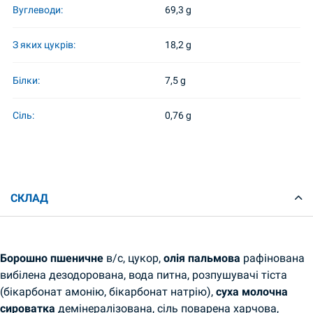
Вуглеводи:
69,3 g
З яких цукрів:
18,2 g
Білки:
7,5 g
Сіль:
0,76 g
СКЛАД
Борошно пшеничне
в/с, цукор,
олія пальмова
рафінована
вибілена дезодорована, вода питна, розпушувачі тіста
(бікарбонат амонію, бікарбонат натрію),
суха молочна
сироватка
демінералізована, сіль поварена харчова,