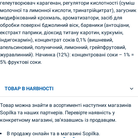
гелеутворювач карагенан, регулятори кислотності (суміш
молочної та лимонної кислоти, тринатрійцитрат), загусник
модифікований крохмаль, ароматизатори, засіб для
обробки поверхні бджолиний віск, барвники (антоціани,
екстракт паприки, діоксид титану каротин, куркумін,
індигокармін), концентрат соків 0,1% (вишневий,
апельсиновий, полуничний, лимонний, грейпфрутовий,
журавлинний). Начинка (12%): концентровані соки – 1% =
5% фруктові соки.
ТОВАР В НАЯВНОСТІ
Товар можна знайти в асортименті наступних магазинів
Sopilka та наших партнерів. Перевірте наявність у
конкретному магазині, зв’язавшись із продавцем.
В продажу онлайн та в магазині Sopilka.