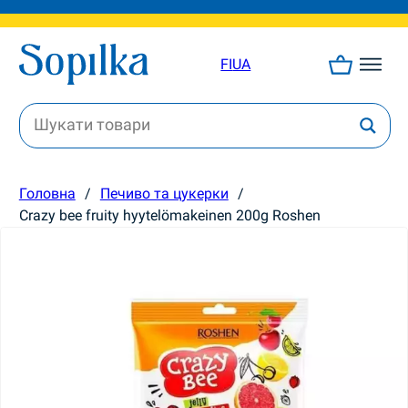
FI
UA
Головна
/
Печиво та цукерки
/
Crazy bee fruity hyytelömakeinen 200g Roshen