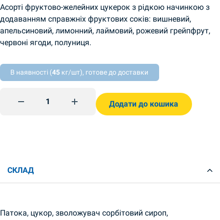
Асорті фруктово-желейних цукерок з рідкою начинкою з
додаванням справжніх фруктових соків: вишневий,
апельсиновий, лимонний, лаймовий, рожевий грейпфрут,
червоні ягоди, полуниця.
В наявності (
45
кг/шт), готове до доставки
Crazy bee fruity hyytelömakeinen 200g Roshen quantity
Додати до кошика
СКЛАД
Патока, цукор, зволожувач сорбітовий сироп,