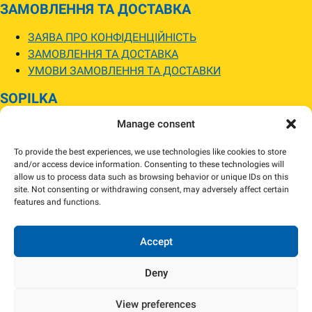
ЗАМОВЛЕННЯ ТА ДОСТАВКА
ЗАЯВА ПРО КОНФІДЕНЦІЙНІСТЬ
ЗАМОВЛЕННЯ ТА ДОСТАВКА
УМОВИ ЗАМОВЛЕННЯ ТА ДОСТАВКИ
SOPILKA
Manage consent
МАГАЗИНИ SOPILKA
ПИТАННЯ ТА ВІДПОВІДІ
To provide the best experiences, we use technologies like cookies to store
НОВИНИ
and/or access device information. Consenting to these technologies will
allow us to process data such as browsing behavior or unique IDs on this
site. Not consenting or withdrawing consent, may adversely affect certain
Зображення товарів на вебсайті можуть відрізнятися від їхнього
features and functions.
фактичного вигляду.
Наявність товарів може відрізнятися від зазначеної в інтернет-магазині.
За потреби ми зв’яжемося та погодимо заміну.
Accept
Deny
View preferences
Copyright 2024 Sopilka.fi – Всі права захищені