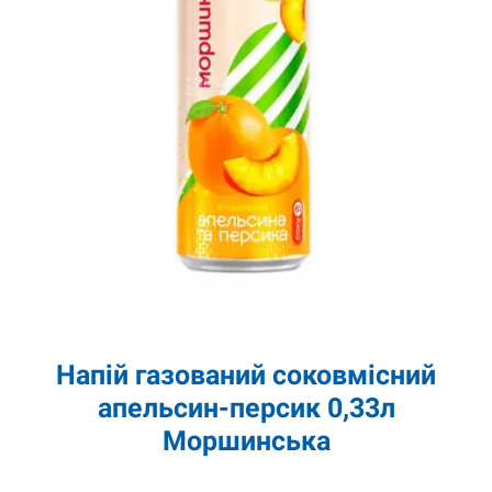
Напій газований соковмісний
апельсин-персик 0,33л
Моршинська