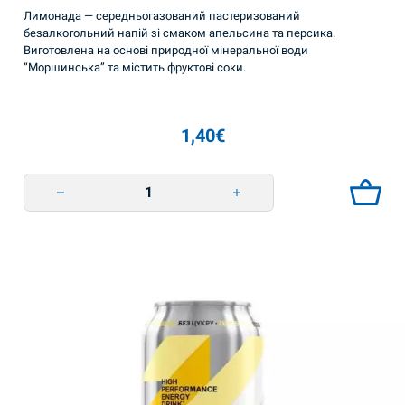
Лимонада — середньогазований пастеризований
безалкогольний напій зі смаком апельсина та персика.
Виготовлена на основі природної мінеральної води
“Моршинська” та містить фруктові соки.
1,40
€
Напій газований соковмісний апельсин-персик 0,33л Моршинська