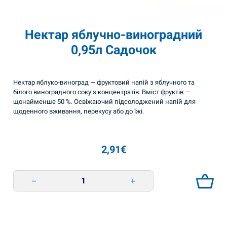
Нектар яблучно-виноградний
0,95л Садочок
Нектар яблуко-виноград — фруктовий напій з яблучного та
білого виноградного соку з концентратів. Вміст фруктів —
щонайменше 50 %. Освіжаючий підсолоджений напій для
щоденного вживання, перекусу або до їжі.
2,91
€
Нектар яблучно-виноградний 0,95л Садочок quantity