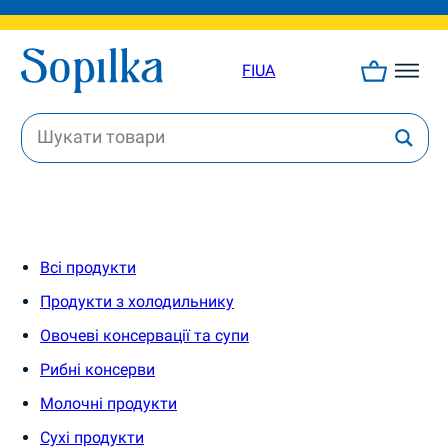
FI
UA
Всі продукти
Продукти з холодильнику
Овочеві консервації та супи
Рибні консерви
Молочні продукти
Сухі продукти