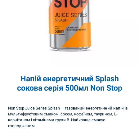
Напій енергетичний Splash
сокова серія 500мл Non Stop
Non Stop Juice Series Splash — газований енергетичний напій із
мультифруктовим смаком, соком, кофеїном, таурином, L-
карнітином і вітамінами групи B. Найкраще смакує
охолодженим.