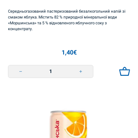
Середньогазований пастеризований безалкогольний напій зі
смаком яблука. Містить 82 % природної мінеральної води
«Моршинська» та 5 % відновленого яблучного соку з
концентрату.
1,40
€
Лимонада яблуко 330л Моршинська quantity