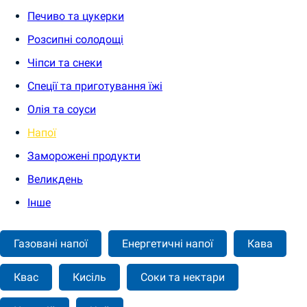
Печиво та цукерки
Розсипні солодощі
Чіпси та снеки
Спеції та приготування їжі
Олія та соуси
Напої
Заморожені продукти
Великдень
Інше
Газовані напої
Енергетичні напої
Кава
Квас
Кисіль
Соки та нектари