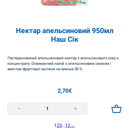
Нектар апельсиновий 950мл
Наш Сік
Пастеризований апельсиновий нектар з апельсинового соку з
концентрату. Освіжаючий напій з апельсиновим смаком і
вмістом фруктової частини не менше 50 %.
2,70
€
Нектар апельсиновий 950мл Наш Сік quantity
1
2
3
…
12
→