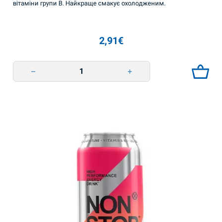
вітаміни групи B. Найкраще смакує охолодженим.
2,91
€
Напій енергетичний без цукру 500мл Spark Non Stop quantity