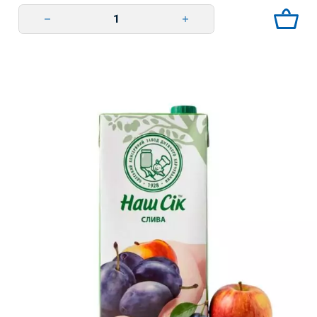
Овочевий мікс з м'якоттю 0,95л Jaffa quantity