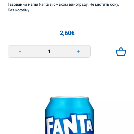
Газований напій Fanta зі смаком винограду. Не містить соку.
Без кофеїну.
2,60
€
Фанта виноградний безалкогольний напій 355мл quantity