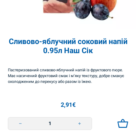
Сливово-яблучний соковий напій
0.95л Наш Сік
Пастеризований сливово-яблучний напій із фруктового пюре.
Має насичений фруктовий смак і м’яку текстуру, добре смакує
охолодженим до перекусу або разом із їжею.
2,91
€
Сливово-яблучний соковий напій 0.95л Наш Сік quantity