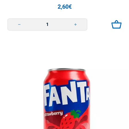
2,60
€
Фанта ягодний безалкогольний напій 355мл quantity