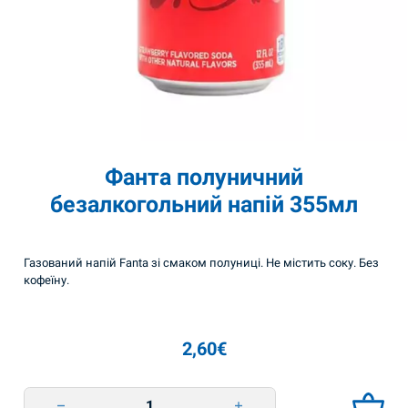
Фанта полуничний
безалкогольний напій 355мл
Газований напій Fanta зі смаком полуниці. Не містить соку. Без
кофеїну.
2,60
€
Фанта полуничний безалкогольний напій 355мл quantity