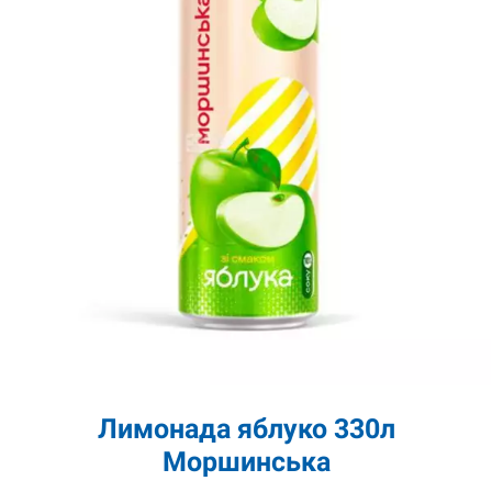
Лимонада яблуко 330л
Моршинська