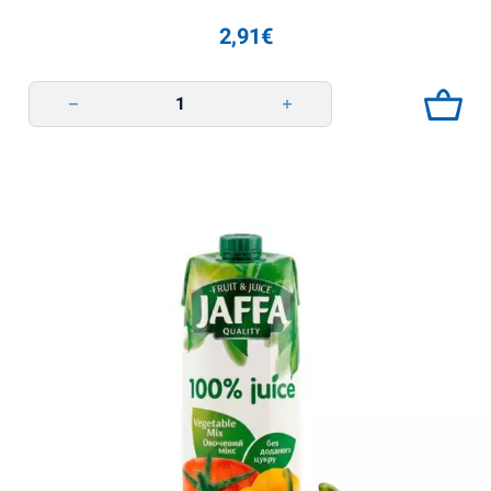
2,91
€
Напій енергетичний Splash сокова серія 500мл Non Stop quantity