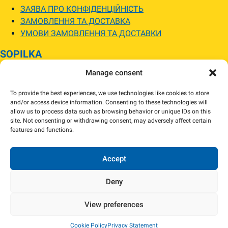
ЗАЯВА ПРО КОНФІДЕНЦІЙНІСТЬ
ЗАМОВЛЕННЯ ТА ДОСТАВКА
УМОВИ ЗАМОВЛЕННЯ ТА ДОСТАВКИ
SOPILKA
Manage consent
МАГАЗИНИ SOPILKA
ПИТАННЯ ТА ВІДПОВІДІ
To provide the best experiences, we use technologies like cookies to store
НОВИНИ
and/or access device information. Consenting to these technologies will
allow us to process data such as browsing behavior or unique IDs on this
site. Not consenting or withdrawing consent, may adversely affect certain
Зображення товарів на вебсайті можуть відрізнятися від їхнього
features and functions.
фактичного вигляду.
Наявність товарів може відрізнятися від зазначеної в інтернет-магазині.
За потреби ми зв’яжемося та погодимо заміну.
Accept
Deny
View preferences
Copyright 2024 Sopilka.fi – Всі права захищені
Cookie Policy
Privacy Statement