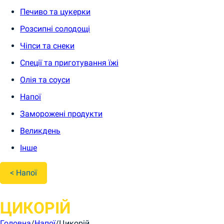
Печиво та цукерки
Розсипні солодощі
Чіпси та снеки
Спеції та приготування їжі
Олія та соуси
Напої
Заморожені продукти
Великдень
Інше
< Напої
ЦИКОРІЙ
Головна
/
Напої
/
Цикорій