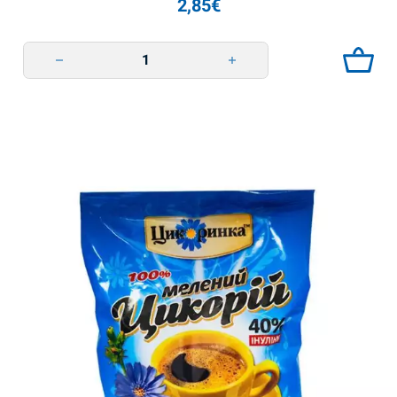
2,85
€
Цикорій з Шипшиною 100г Galka quantity