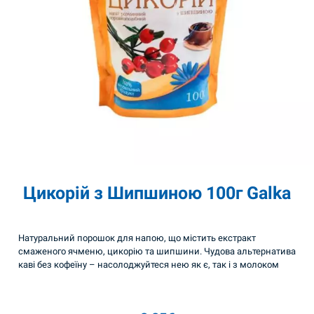
Цикорій з Шипшиною 100г Galka
Натуральний порошок для напою, що містить екстракт
смаженого ячменю, цикорію та шипшини. Чудова альтернатива
каві без кофеїну – насолоджуйтеся нею як є, так і з молоком