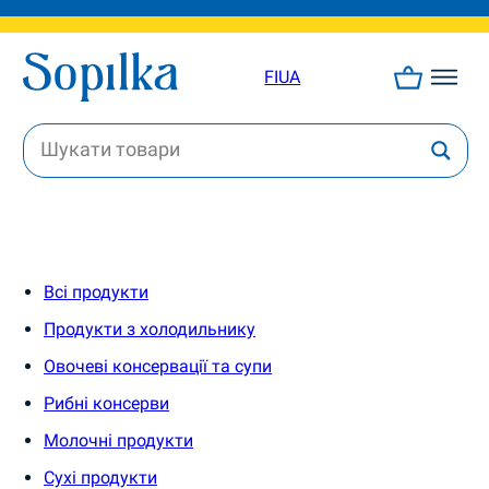
FI
UA
Всі продукти
Продукти з холодильнику
Овочеві консервації та супи
Рибні консерви
Молочні продукти
Сухі продукти