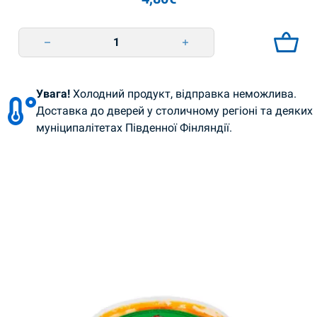
Täytetyt ja suolatut vihreät tomaatit 600 g Smachna Tradizia quantity
Увага!
Холодний продукт, відправка неможлива.
Доставка до дверей у столичному регіоні та деяких
муніципалітетах Південної Фінляндії.