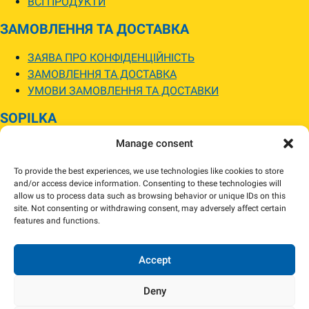
ВСІ ПРОДУКТИ
ЗАМОВЛЕННЯ ТА ДОСТАВКА
ЗАЯВА ПРО КОНФІДЕНЦІЙНІСТЬ
ЗАМОВЛЕННЯ ТА ДОСТАВКА
УМОВИ ЗАМОВЛЕННЯ ТА ДОСТАВКИ
SOPILKA
Manage consent
МАГАЗИНИ SOPILKA
ПИТАННЯ ТА ВІДПОВІДІ
To provide the best experiences, we use technologies like cookies to store
НОВИНИ
and/or access device information. Consenting to these technologies will
allow us to process data such as browsing behavior or unique IDs on this
site. Not consenting or withdrawing consent, may adversely affect certain
Зображення товарів на вебсайті можуть відрізнятися від їхнього
features and functions.
фактичного вигляду.
Наявність товарів може відрізнятися від зазначеної в інтернет-магазині.
За потреби ми зв’яжемося та погодимо заміну.
Accept
Deny