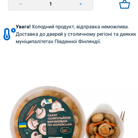
Капуста білокачанна маринована 450г Смачна традиція quantity
Увага!
Холодний продукт, відправка неможлива.
Доставка до дверей у столичному регіоні та деяких
муніципалітетах Південної Фінляндії.