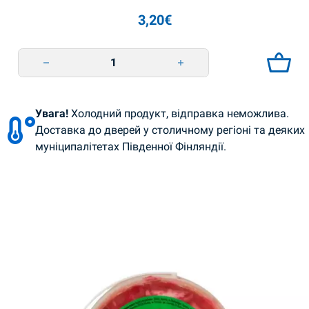
3,20
€
Punajuurisalaatti korealaiseen tapaan 450 g Smachna Tradizia quantity
Увага!
Холодний продукт, відправка неможлива.
Доставка до дверей у столичному регіоні та деяких
муніципалітетах Південної Фінляндії.