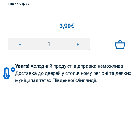
інших страв.
3,90
€
Салат з моркви по-корейськи 400г Смачна Традиція quantity
Увага!
Холодний продукт, відправка неможлива.
Доставка до дверей у столичному регіоні та деяких
муніципалітетах Південної Фінляндії.