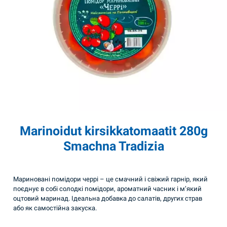
Marinoidut kirsikkatomaatit 280g
Smachna Tradizia
Мариновані помідори черрі – це смачний і свіжий гарнір, який
поєднує в собі солодкі помідори, ароматний часник і м’який
оцтовий маринад. Ідеальна добавка до салатів, других страв
або як самостійна закуска.