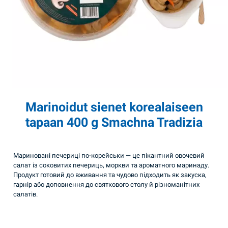
Marinoidut sienet korealaiseen
tapaan 400 g Smachna Tradizia
Мариновані печериці по-корейськи — це пікантний овочевий
салат із соковитих печериць, моркви та ароматного маринаду.
Продукт готовий до вживання та чудово підходить як закуска,
гарнір або доповнення до святкового столу й різноманітних
салатів.