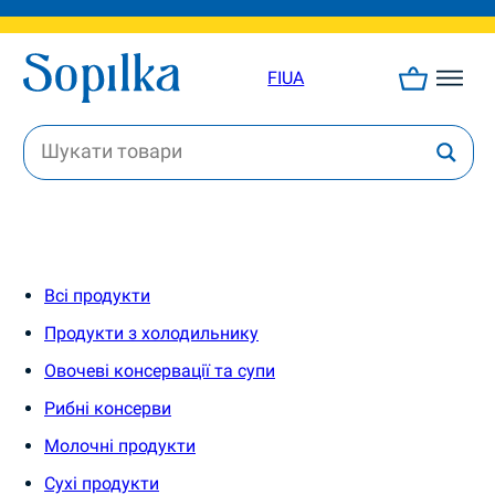
FI
UA
Всі продукти
Продукти з холодильнику
Овочеві консервації та супи
Рибні консерви
Молочні продукти
Сухі продукти