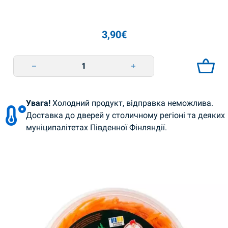
3,90
€
Маринований салат 450г Смачна Традиція quantity
Увага!
Холодний продукт, відправка неможлива.
Доставка до дверей у столичному регіоні та деяких
муніципалітетах Південної Фінляндії.