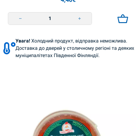
Квашена капуста Малосольна 1кг/640г Salatoff quantity
Увага!
Холодний продукт, відправка неможлива.
Доставка до дверей у столичному регіоні та деяких
муніципалітетах Південної Фінляндії.