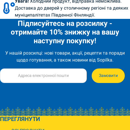
Увага!
Холодний продукт, відправка неможлива.
Доставка до дверей у столичному регіоні та деяких
муніципалітетах Південної Фінляндії.
Підписуйтесь на розсилку -
отримайте 10% знижку на вашу
наступну покупку!
У нашій розсилці: нові товари, акції, рецепти та поради
щодо готування, а також новини від Sopilka.
Замовити
ПЕРЕГЛЯНУТИ