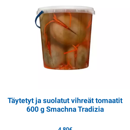
Täytetyt ja suolatut vihreät tomaatit
600 g Smachna Tradizia
4,80
€