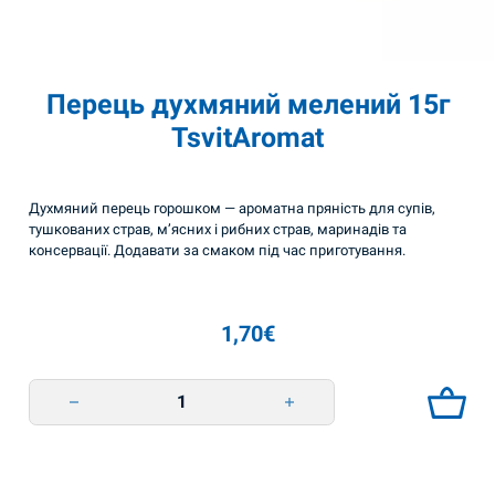
Перець духмяний мелений 15г
TsvitAromat
Духмяний перець горошком — ароматна пряність для супів,
тушкованих страв, м’ясних і рибних страв, маринадів та
консервації. Додавати за смаком під час приготування.
1,70
€
Перець духмяний мелений 15г TsvitAromat quantity