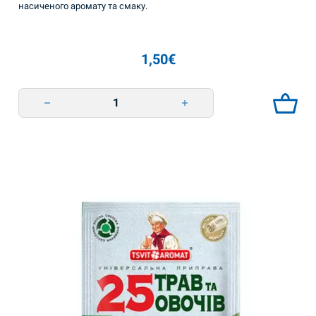
насиченого аромату та смаку.
1,50
€
Приправа 12 суха суміш трав та овочів 70г TsvitAromat quantity