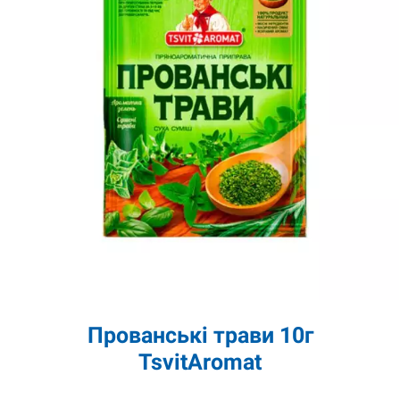
Прованські трави 10г
TsvitAromat