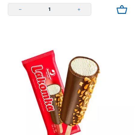
Петрушка сушена мелена 8г TsvitAromat quantity