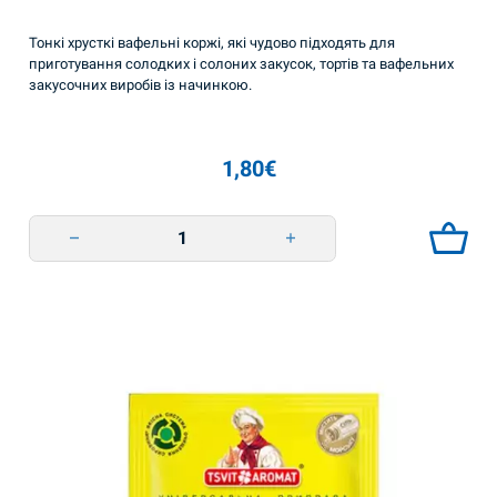
Тонкі хрусткі вафельні коржі, які чудово підходять для
приготування солодких і солоних закусок, тортів та вафельних
закусочних виробів із начинкою.
1,80
€
Бризолі вафельні листи 50г Puzata Hata quantity