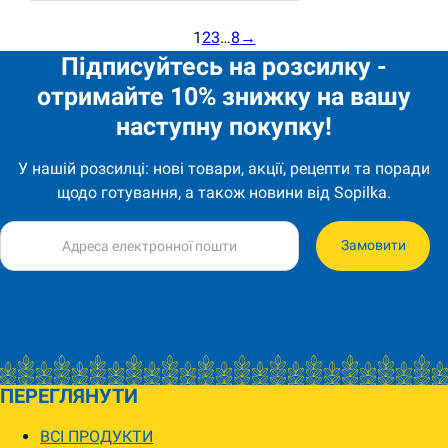
1
2
3
…
8
→
Підписуйтесь на розсилку -
отримайте 10% знижку на вашу
наступну покупку!
У нашій розсилці: нові товари, акції, рецепти та поради
щодо готування, а також новини від Sopilka.
Замовити
ПЕРЕГЛЯНУТИ
ВСІ ПРОДУКТИ