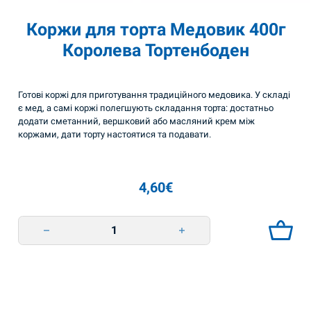
Коржи для торта Медовик 400г
Королева Тортенбоден
Готові коржі для приготування традиційного медовика. У складі
є мед, а самі коржі полегшують складання торта: достатньо
додати сметанний, вершковий або масляний крем між
коржами, дати торту настоятися та подавати.
4,60
€
Коржи для торта Медовик 400г Королева Тортенбоден quantity