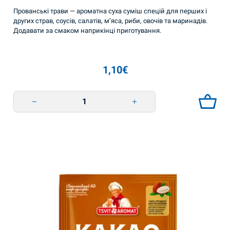
Прованські трави — ароматна суха суміш спецій для перших і
других страв, соусів, салатів, м’яса, риби, овочів та маринадів.
Додавати за смаком наприкінці приготування.
1,10
€
Прованські трави 10г TsvitAromat quantity