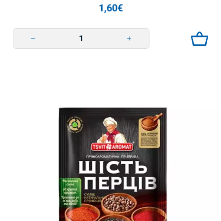
1,60
€
Приправа 25 трав та овочів 75г TsvitAromat quantity