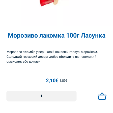
Морозиво лакомка 100г Ласунка
Морозиво пломбір у вершковій какаовій глазурі з арахісом.
Солодкий горіховий десерт добре підходить як невеликий
смаколик або до кави.
2,10
€
1,89
€
Оригінальна ціна: 2,10€.
Поточна ціна: 1,89€.
Морозиво лакомка 100г Ласунка quantity