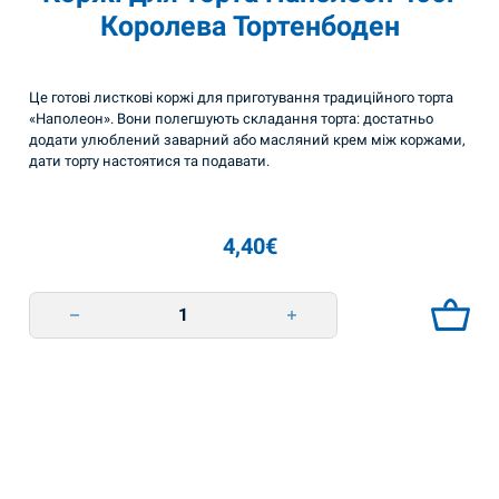
Королева Тортенбоден
Це готові листкові коржі для приготування традиційного торта
«Наполеон». Вони полегшують складання торта: достатньо
додати улюблений заварний або масляний крем між коржами,
дати торту настоятися та подавати.
4,40
€
Коржі для торта Наполеон 400г Королева Тортенбоден quantity