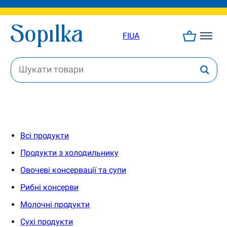
FI
UA
Всі продукти
Продукти з холодильнику
Овочеві консервації та супи
Рибні консерви
Молочні продукти
Сухі продукти