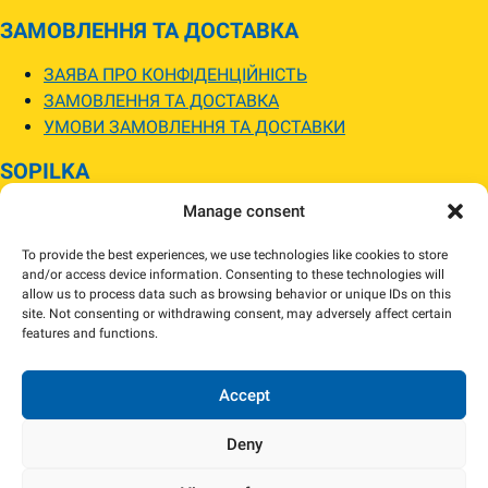
ЗАМОВЛЕННЯ ТА ДОСТАВКА
ЗАЯВА ПРО КОНФІДЕНЦІЙНІСТЬ
ЗАМОВЛЕННЯ ТА ДОСТАВКА
УМОВИ ЗАМОВЛЕННЯ ТА ДОСТАВКИ
SOPILKA
Manage consent
МАГАЗИНИ SOPILKA
ПИТАННЯ ТА ВІДПОВІДІ
To provide the best experiences, we use technologies like cookies to store
НОВИНИ
and/or access device information. Consenting to these technologies will
allow us to process data such as browsing behavior or unique IDs on this
site. Not consenting or withdrawing consent, may adversely affect certain
Зображення товарів на вебсайті можуть відрізнятися від їхнього
features and functions.
фактичного вигляду.
Наявність товарів може відрізнятися від зазначеної в інтернет-магазині.
За потреби ми зв’яжемося та погодимо заміну.
Accept
Deny