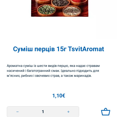
Суміш перців 15г TsvitAromat
Ароматна суміш із шести видів перцю, яка надає стравам
насичений і багатогранний смак. Ідеально підходить для
м’ясних, рибних і овочевих страв, а також маринадів.
1,10
€
Суміш перців 15г TsvitAromat quantity