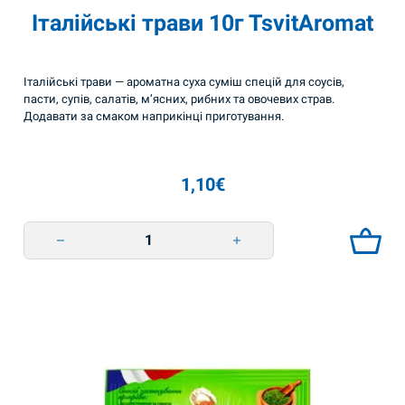
Італійські трави 10г TsvitAromat
Італійські трави — ароматна суха суміш спецій для соусів,
пасти, супів, салатів, м’ясних, рибних та овочевих страв.
Додавати за смаком наприкінці приготування.
1,10
€
Італійські трави 10г TsvitAromat quantity