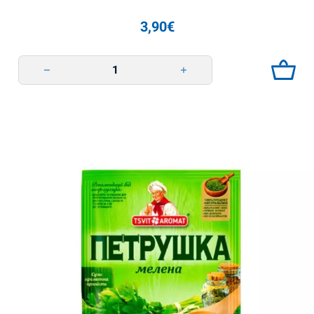
3,90
€
Какао порошок 100г TsvitAromat quantity