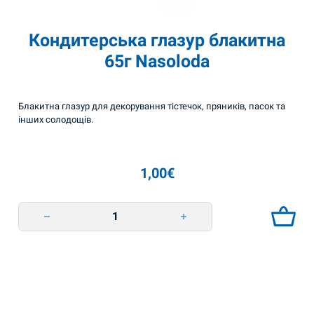
Кондитерська глазур блакитна
65г Nasoloda
Блакитна глазур для декорування тістечок, пряників, пасок та
інших солодощів.
1,00
€
Кондитерська глазур блакитна 65г Nasoloda quantity