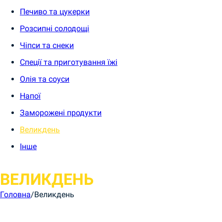
Печиво та цукерки
Розсипні солодощі
Чіпси та снеки
Спеції та приготування їжі
Олія та соуси
Напої
Заморожені продукти
Великдень
Інше
ВЕЛИКДЕНЬ
Головна
/
Великдень