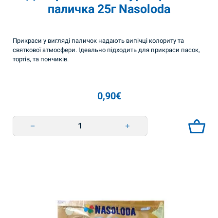
паличка 25г Nasoloda
Прикраси у вигляді паличок надають випічці колориту та
святкової атмосфери. Ідеально підходить для прикраси пасок,
тортів, та пончиків.
0,90
€
Декоративна глазур перлова паличка 25г Nasoloda quantity