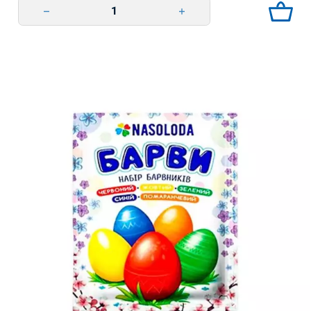
Декоративна глазур 24г (4 стіки по 6г) перлова суміш Nasoloda qua