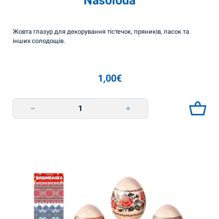
Nasoloda
Жовта глазур для декорування тістечок, пряників, пасок та
інших солодощів.
1,00
€
Кондитерська глазур жовта 65г Nasoloda quantity