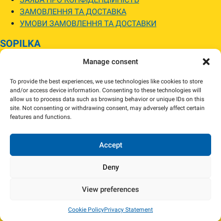
ЗАМОВЛЕННЯ ТА ДОСТАВКА
УМОВИ ЗАМОВЛЕННЯ ТА ДОСТАВКИ
SOPILKA
Manage consent
МАГАЗИНИ SOPILKA
ПИТАННЯ ТА ВІДПОВІДІ
To provide the best experiences, we use technologies like cookies to store
НОВИНИ
and/or access device information. Consenting to these technologies will
allow us to process data such as browsing behavior or unique IDs on this
site. Not consenting or withdrawing consent, may adversely affect certain
Зображення товарів на вебсайті можуть відрізнятися від їхнього
features and functions.
фактичного вигляду.
Наявність товарів може відрізнятися від зазначеної в інтернет-магазині.
За потреби ми зв’яжемося та погодимо заміну.
Accept
Deny
View preferences
Copyright 2024 Sopilka.fi – Всі права захищені
Cookie Policy
Privacy Statement