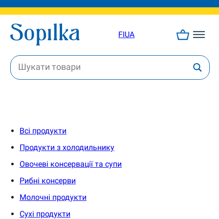
FI
UA
Всі продукти
Продукти з холодильнику
Овочеві консервації та супи
Рибні консерви
Молочні продукти
Сухі продукти