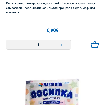
Посипка перламутрова надасть випічці колориту та святкової
атмосфери. Ідеально підходить для прикраси тортів, мафінів і
пончиків.
0,90
€
Посипка перламутрова 25г Nasoloda quantity