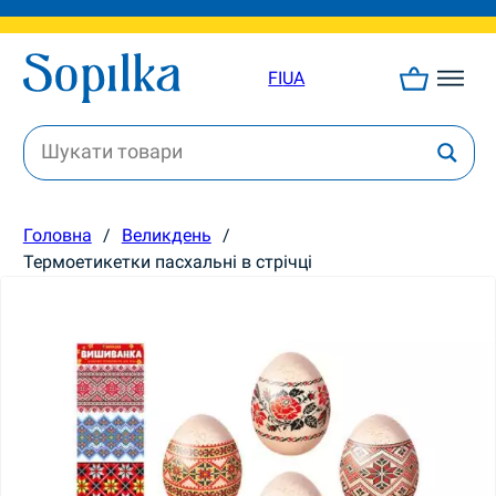
FI
UA
Головна
/
Великдень
/
Термоетикетки пасхальні в стрічці