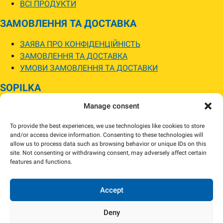
ВСІ ПРОДУКТИ
ЗАМОВЛЕННЯ ТА ДОСТАВКА
ЗАЯВА ПРО КОНФІДЕНЦІЙНІСТЬ
ЗАМОВЛЕННЯ ТА ДОСТАВКА
УМОВИ ЗАМОВЛЕННЯ ТА ДОСТАВКИ
SOPILKA
Manage consent
МАГАЗИНИ SOPILKA
ПИТАННЯ ТА ВІДПОВІДІ
To provide the best experiences, we use technologies like cookies to store
НОВИНИ
and/or access device information. Consenting to these technologies will
allow us to process data such as browsing behavior or unique IDs on this
site. Not consenting or withdrawing consent, may adversely affect certain
Зображення товарів на вебсайті можуть відрізнятися від їхнього
features and functions.
фактичного вигляду.
Наявність товарів може відрізнятися від зазначеної в інтернет-магазині.
За потреби ми зв’яжемося та погодимо заміну.
Accept
Deny