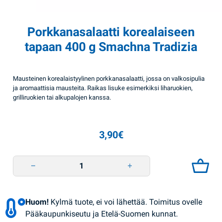
Porkkanasalaatti korealaiseen
tapaan 400 g Smachna Tradizia
Mausteinen korealaistyylinen porkkanasalaatti, jossa on valkosipulia
ja aromaattisia mausteita. Raikas lisuke esimerkiksi liharuokien,
grilliruokien tai alkupalojen kanssa.
3,90
€
Porkkanasalaatti korealaiseen tapaan 400 g Smachna Tradizia quantity
Huom!
Kylmä tuote, ei voi lähettää. Toimitus ovelle
Pääkaupunkiseutu ja Etelä-Suomen kunnat.