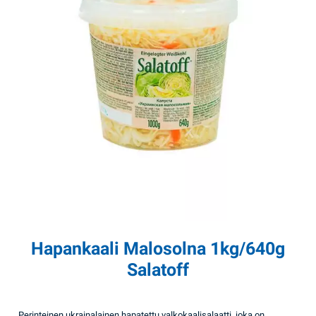
Hapankaali Malosolna 1kg/640g
Salatoff
Perinteinen ukrainalainen hapatettu valkokaalisalaatti, joka on