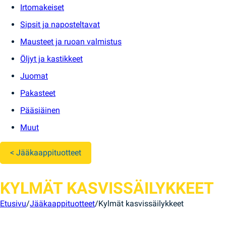
Irtomakeiset
Sipsit ja naposteltavat
Mausteet ja ruoan valmistus
Öljyt ja kastikkeet
Juomat
Pakasteet
Pääsiäinen
Muut
< Jääkaappituotteet
KYLMÄT KASVISSÄILYKKEET
Etusivu
/
Jääkaappituotteet
/
Kylmät kasvissäilykkeet