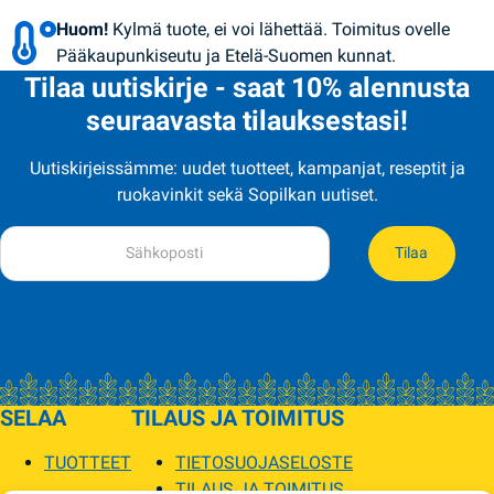
Huom!
Kylmä tuote, ei voi lähettää. Toimitus ovelle
Pääkaupunkiseutu ja Etelä-Suomen kunnat.
Tilaa uutiskirje - saat 10% alennusta
seuraavasta tilauksestasi!
Uutiskirjeissämme: uudet tuotteet, kampanjat, reseptit ja
ruokavinkit sekä Sopilkan uutiset.
Tilaa
SELAA
TILAUS JA TOIMITUS
TUOTTEET
TIETOSUOJASELOSTE
TILAUS JA TOIMITUS