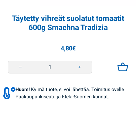
Täytetty vihreät suolatut tomaatit
600g Smachna Tradizia
4,80
€
Täytetty vihreät suolatut tomaatit 600g Smachna Tradizia quantity
Huom!
Kylmä tuote, ei voi lähettää. Toimitus ovelle
Pääkaupunkiseutu ja Etelä-Suomen kunnat.