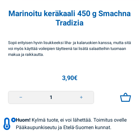
Marinoitu keräkaali 450 g Smachna
Tradizia
Sopii erityisen hyvin lisukkeeksi liha- ja kalaruokien kanssa, mutta sitä
voi myös käyttää voileipien täytteenä tai lisätä salaatteihin tuomaan
makua ja raikkautta.
3,90
€
Marinoitu keräkaali 450 g Smachna Tradizia quantity
Huom!
Kylmä tuote, ei voi lähettää. Toimitus ovelle
Pääkaupunkiseutu ja Etelä-Suomen kunnat.