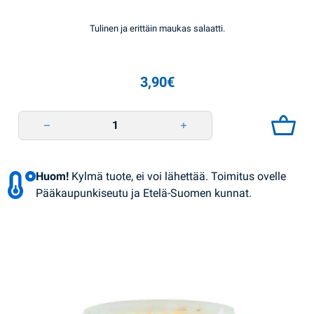
Tulinen ja erittäin maukas salaatti.
3,90
€
Munakoisosalaatti porkkanalla 450g Smachna Tradizia quantity
Huom!
Kylmä tuote, ei voi lähettää. Toimitus ovelle
Pääkaupunkiseutu ja Etelä-Suomen kunnat.