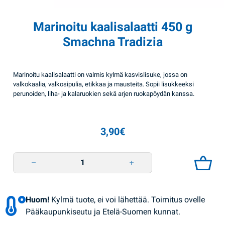
Marinoitu kaalisalaatti 450 g
Smachna Tradizia
Marinoitu kaalisalaatti on valmis kylmä kasvislisuke, jossa on
valkokaalia, valkosipulia, etikkaa ja mausteita. Sopii lisukkeeksi
perunoiden, liha- ja kalaruokien sekä arjen ruokapöydän kanssa.
3,90
€
Marinoitu kaalisalaatti 450 g Smachna Tradizia quantity
Huom!
Kylmä tuote, ei voi lähettää. Toimitus ovelle
Pääkaupunkiseutu ja Etelä-Suomen kunnat.