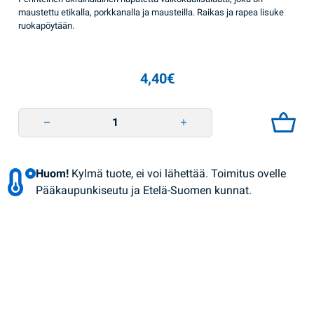
maustettu etikalla, porkkanalla ja mausteilla. Raikas ja rapea lisuke
ruokapöytään.
4,40
€
Hapankaali Malosolna 1kg/640g Salatoff quantity
Huom!
Kylmä tuote, ei voi lähettää. Toimitus ovelle
Pääkaupunkiseutu ja Etelä-Suomen kunnat.