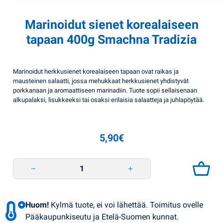
Marinoidut sienet korealaiseen
tapaan 400g Smachna Tradizia
Marinoidut herkkusienet korealaiseen tapaan ovat raikas ja
mausteinen salaatti, jossa mehukkaat herkkusienet yhdistyvät
porkkanaan ja aromaattiseen marinadiin. Tuote sopii sellaisenaan
alkupalaksi, lisukkeeksi tai osaksi erilaisia salaatteja ja juhlapöytää.
5,90
€
Marinoidut sienet korealaiseen tapaan 400g Smachna Tradizia quantity
Huom!
Kylmä tuote, ei voi lähettää. Toimitus ovelle
Pääkaupunkiseutu ja Etelä-Suomen kunnat.