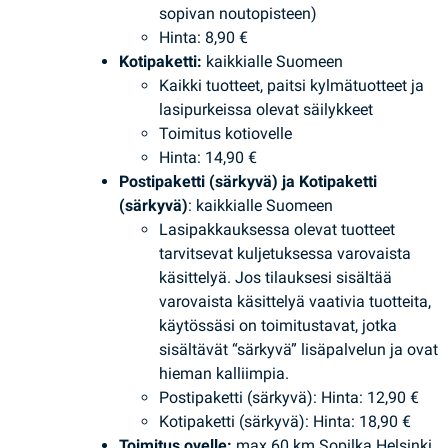
sopivan noutopisteen)
Hinta: 8,90 €
Kotipaketti:
kaikkialle Suomeen
Kaikki tuotteet, paitsi kylmätuotteet ja
lasipurkeissa olevat säilykkeet
Toimitus kotiovelle
Hinta: 14,90 €
Postipaketti (särkyvä) ja Kotipaketti
(särkyvä)
: kaikkialle Suomeen
Lasipakkauksessa olevat tuotteet
tarvitsevat kuljetuksessa varovaista
käsittelyä. Jos tilauksesi sisältää
varovaista käsittelyä vaativia tuotteita,
käytössäsi on toimitustavat, jotka
sisältävät “särkyvä” lisäpalvelun ja ovat
hieman kalliimpia.
Postipaketti (särkyvä): Hinta: 12,90 €
Kotipaketti (särkyvä): Hinta: 18,90 €
Toimitus ovelle:
max 60 km Sopilka Helsinki