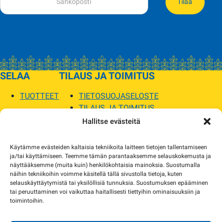
Tilaa
SELAA
TILAUS JA TOIMITUS
TUOTTEET
TIETOSUOJASELOSTE
TILAUS JA TOIMITUS
TOIMITUSEHDOT
Hallitse evästeitä
SOPILKA
Käytämme evästeiden kaltaisia tekniikoita laitteen tietojen tallentamiseen
ja/tai käyttämiseen. Teemme tämän parantaaksemme selauskokemusta ja
MYYMÄLÄT JA YHTEYSTIEDOT
näyttääksemme (muita kuin) henkilökohtaisia mainoksia. Suostumalla
USEIN KYSYTYT
näihin tekniikoihin voimme käsitellä tällä sivustolla tietoja, kuten
AJANKOHTAISTA
selauskäyttäytymistä tai yksilöllisiä tunnuksia. Suostumuksen epääminen
tai peruuttaminen voi vaikuttaa haitallisesti tiettyihin ominaisuuksiin ja
toimintoihin.
Tuotekuvat verkkosivustolla voivat poiketa ulkonäöltään todellisista tuotteista.
Tuotteiden saatavuus voi poiketa verkkokaupan tiedoista. Tarvittaessa otamme