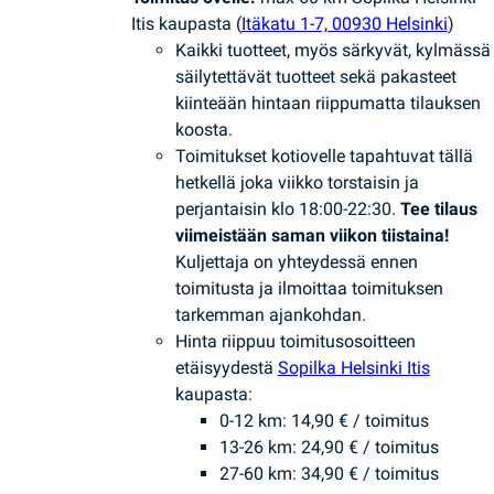
Itis kaupasta (
Itäkatu 1-7, 00930 Helsinki
)
Kaikki tuotteet, myös särkyvät, kylmässä
säilytettävät tuotteet sekä pakasteet
kiinteään hintaan riippumatta tilauksen
koosta.
Toimitukset kotiovelle tapahtuvat tällä
hetkellä joka viikko torstaisin ja
perjantaisin klo 18:00-22:30.
Tee tilaus
viimeistään saman viikon tiistaina!
Kuljettaja on yhteydessä ennen
toimitusta ja ilmoittaa toimituksen
tarkemman ajankohdan.
Hinta riippuu toimitusosoitteen
etäisyydestä
Sopilka Helsinki Itis
kaupasta:
0-12 km: 14,90 € / toimitus
13-26 km: 24,90 € / toimitus
27-60 km: 34,90 € / toimitus