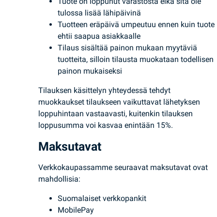
Tuote on loppunut varastosta eikä sitä ole
tulossa lisää lähipäivinä
Tuotteen eräpäivä umpeutuu ennen kuin tuote
ehtii saapua asiakkaalle
Tilaus sisältää painon mukaan myytäviä
tuotteita, silloin tilausta muokataan todellisen
painon mukaiseksi
Tilauksen käsittelyn yhteydessä tehdyt
muokkaukset tilaukseen vaikuttavat lähetyksen
loppuhintaan vastaavasti, kuitenkin tilauksen
loppusumma voi kasvaa enintään 15%.
Maksutavat
Verkkokaupassamme seuraavat maksutavat ovat
mahdollisia:
Suomalaiset verkkopankit
MobilePay