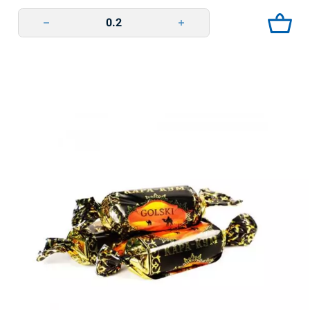
Linnunmaito BSc quantity