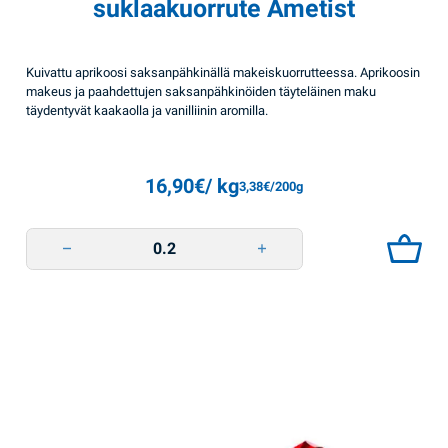
suklaakuorrute Ametist
Kuivattu aprikoosi saksanpähkinällä makeiskuorrutteessa. Aprikoosin
makeus ja paahdettujen saksanpähkinöiden täyteläinen maku
täydentyvät kaakaolla ja vanilliinin aromilla.
16,90
€
/ kg
3,38
€
/200g
Aprikoosi ja pähkinä suklaakuorrute Ametist quantity