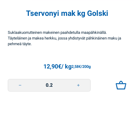
Tservonyi mak kg Golski
Suklaakuorrutteinen makeinen paahdetulla maapähkinällä.
Täyteläinen ja makea herkku, jossa yhdistyvät pähkinäinen maku ja
pehmeä täyte.
12,90
€
/ kg
2,58
€
/200g
Tservonyi mak kg Golski quantity