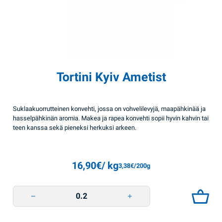
Tortini Kyiv Ametist
Suklaakuorrutteinen konvehti, jossa on vohvelilevyjä, maapähkinää ja
hasselpähkinän aromia. Makea ja rapea konvehti sopii hyvin kahvin tai
teen kanssa sekä pieneksi herkuksi arkeen.
16,90
€
/ kg
3,38
€
/200g
Tortini Kyiv Ametist quantity