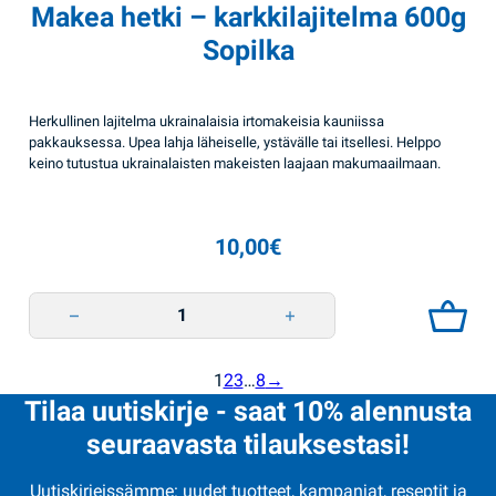
Makea hetki – karkkilajitelma 600g
Sopilka
Herkullinen lajitelma ukrainalaisia irtomakeisia kauniissa
pakkauksessa. Upea lahja läheiselle, ystävälle tai itsellesi. Helppo
keino tutustua ukrainalaisten makeisten laajaan makumaailmaan.
10,00
€
Makea hetki - karkkilajitelma 600g Sopilka quantity
1
2
3
…
8
→
Tilaa uutiskirje - saat 10% alennusta
seuraavasta tilauksestasi!
Uutiskirjeissämme: uudet tuotteet, kampanjat, reseptit ja