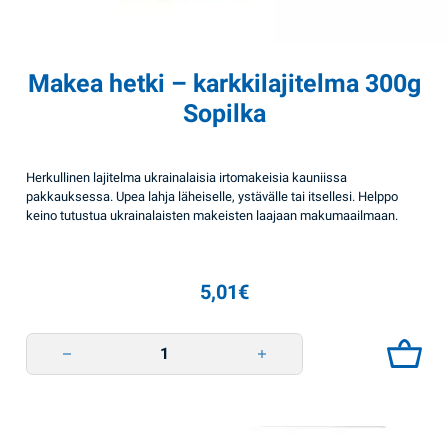
Makea hetki – karkkilajitelma 300g
Sopilka
Herkullinen lajitelma ukrainalaisia irtomakeisia kauniissa
pakkauksessa. Upea lahja läheiselle, ystävälle tai itsellesi. Helppo
keino tutustua ukrainalaisten makeisten laajaan makumaailmaan.
5,01
€
Makea hetki - karkkilajitelma 300g Sopilka quantity