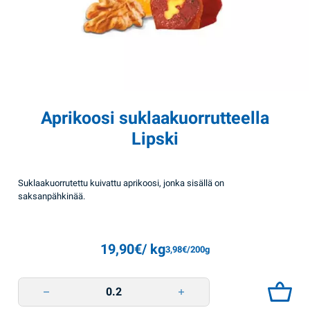
Aprikoosi suklaakuorrutteella
Lipski
Suklaakuorrutettu kuivattu aprikoosi, jonka sisällä on
saksanpähkinää.
19,90
€
/ kg
3,98
€
/200g
Aprikoosi suklaakuorrutteella Lipski quantity