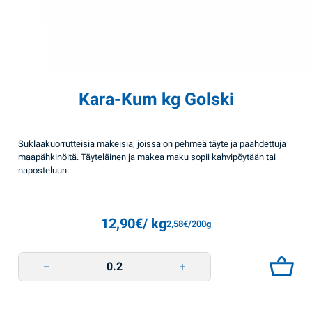
Kara-Kum kg Golski
Suklaakuorrutteisia makeisia, joissa on pehmeä täyte ja paahdettuja
maapähkinöitä. Täyteläinen ja makea maku sopii kahvipöytään tai
naposteluun.
12,90
€
/ kg
2,58
€
/200g
Kara-Kum kg Golski quantity