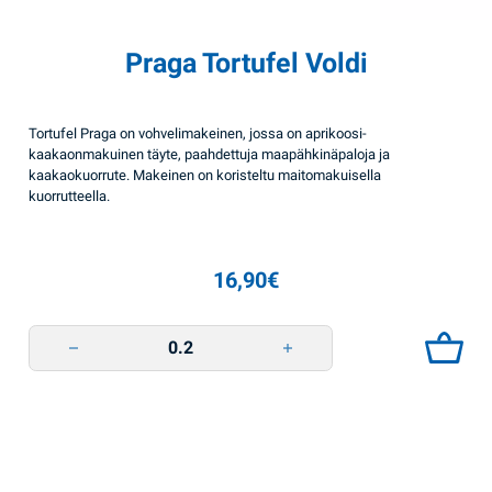
Praga Tortufel Voldi
Tortufel Praga on vohvelimakeinen, jossa on aprikoosi-
kaakaonmakuinen täyte, paahdettuja maapähkinäpaloja ja
kaakaokuorrute. Makeinen on koristeltu maitomakuisella
kuorrutteella.
16,90
€
Praga Tortufel Voldi quantity