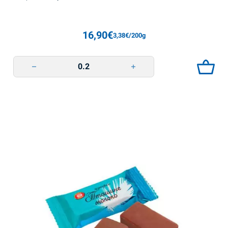
16,90
€
3,38
€
/200g
Krock Roshen quantity