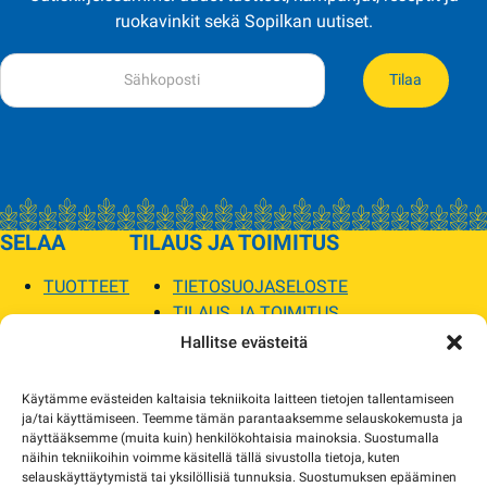
ruokavinkit sekä Sopilkan uutiset.
Tilaa
SELAA
TILAUS JA TOIMITUS
TUOTTEET
TIETOSUOJASELOSTE
TILAUS JA TOIMITUS
TOIMITUSEHDOT
Hallitse evästeitä
SOPILKA
Käytämme evästeiden kaltaisia tekniikoita laitteen tietojen tallentamiseen
ja/tai käyttämiseen. Teemme tämän parantaaksemme selauskokemusta ja
MYYMÄLÄT JA YHTEYSTIEDOT
näyttääksemme (muita kuin) henkilökohtaisia mainoksia. Suostumalla
USEIN KYSYTYT
näihin tekniikoihin voimme käsitellä tällä sivustolla tietoja, kuten
AJANKOHTAISTA
selauskäyttäytymistä tai yksilöllisiä tunnuksia. Suostumuksen epääminen