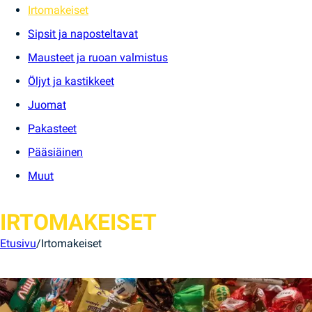
Irtomakeiset
Sipsit ja naposteltavat
Mausteet ja ruoan valmistus
Öljyt ja kastikkeet
Juomat
Pakasteet
Pääsiäinen
Muut
IRTOMAKEISET
Etusivu
/
Irtomakeiset