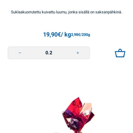
Suklaakuorrutettu kuivattu luumu, jonka sisällä on saksanpähkinä.
19,90
€
/ kg
3,98
€
/200g
Luumua ja pähkinää suklaakuorutteella Lipski quantity