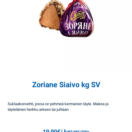
Zoriane Siaivo kg SV
Suklaakonvehti, jossa on pehmeä kermainen täyte. Makea ja
täyteläinen herkku arkeen tai juhlaan.
19,90
€
/ kg
3,98
€
/200g