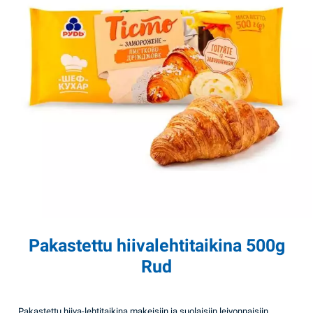
Pakastettu hiivalehtitaikina 500g
Rud
Pakastettu hiiva-lehtitaikina makeisiin ja suolaisiin leivonnaisiin.