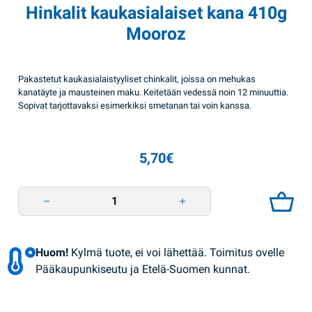
Hinkalit kaukasialaiset kana 410g
Mooroz
Pakastetut kaukasialaistyyliset chinkalit, joissa on mehukas
kanatäyte ja mausteinen maku. Keitetään vedessä noin 12 minuuttia.
Sopivat tarjottavaksi esimerkiksi smetanan tai voin kanssa.
5,70
€
Hinkalit kaukasialaiset kana 410g Mooroz quantity
Huom!
Kylmä tuote, ei voi lähettää. Toimitus ovelle
Pääkaupunkiseutu ja Etelä-Suomen kunnat.