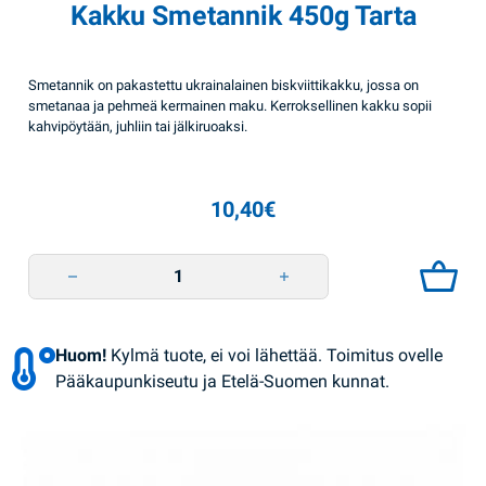
Kakku Smetannik 450g Tarta
Smetannik on pakastettu ukrainalainen biskviittikakku, jossa on
smetanaa ja pehmeä kermainen maku. Kerroksellinen kakku sopii
kahvipöytään, juhliin tai jälkiruoaksi.
10,40
€
Kakku Smetannik 450g Tarta quantity
Huom!
Kylmä tuote, ei voi lähettää. Toimitus ovelle
Pääkaupunkiseutu ja Etelä-Suomen kunnat.