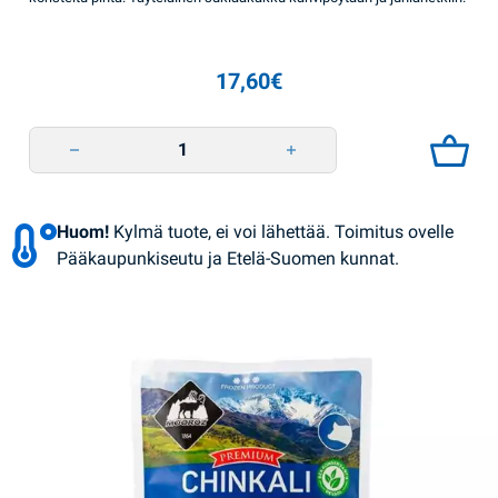
17,60
€
Kakku Truffle 520g Roshen quantity
Huom!
Kylmä tuote, ei voi lähettää. Toimitus ovelle
Pääkaupunkiseutu ja Etelä-Suomen kunnat.