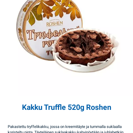
Kakku Truffle 520g Roshen
Pakastettu tryffelikakku, jossa on kreemitäyte ja tummalla suklaalla
koristeltu pinta. Täyteläinen suklaakakku kahvipöytään ja juhlahetkiin.