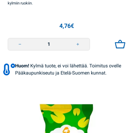
kylmiin ruokiin.
4,76
€
Surimipuikko 500g VICI quantity
Huom!
Kylmä tuote, ei voi lähettää. Toimitus ovelle
Pääkaupunkiseutu ja Etelä-Suomen kunnat.