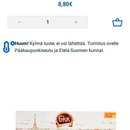
8,80
€
Eclair Kondensoitu maito karamellisoitu 360g BKK quantity
Huom!
Kylmä tuote, ei voi lähettää. Toimitus ovelle
Pääkaupunkiseutu ja Etelä-Suomen kunnat.