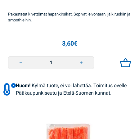
Pakastetut kivettömät hapankirsikat. Sopivat leivontaan, jälkiruokiin ja
smoothieihin.
3,60
€
Hapankirsikka kivitön pakastettu 300g Hortex quantity
Huom!
Kylmä tuote, ei voi lähettää. Toimitus ovelle
Pääkaupunkiseutu ja Etelä-Suomen kunnat.