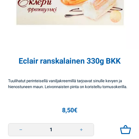
Eclair ranskalainen 330g BKK
Tuulihatut perinteisellä vaniljakreemillä tarjoavat sinulle kevyen ja
hienostuneen maun. Leivonnaisten pinta on koristeltu tomusokerilla.
8,50
€
Eclair ranskalainen 330g BKK quantity