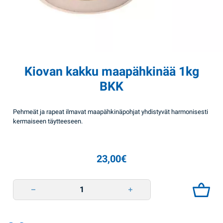
Kiovan kakku maapähkinää 1kg
BKK
Pehmeät ja rapeat ilmavat maapähkinäpohjat yhdistyvät harmonisesti
kermaiseen täytteeseen.
23,00
€
Kiovan kakku maapähkinää 1kg BKK quantity