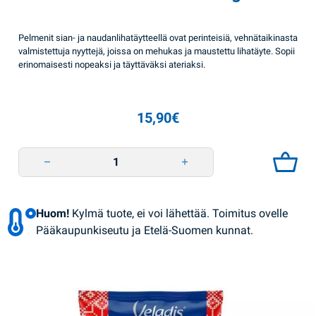
Pelmenit sian- ja naudanlihatäytteellä ovat perinteisiä, vehnätaikinasta
valmistettuja nyyttejä, joissa on mehukas ja maustettu lihatäyte. Sopii
erinomaisesti nopeaksi ja täyttäväksi ateriaksi.
15,90
€
Pelmenit sika-nauta 2kg SV quantity
Huom!
Kylmä tuote, ei voi lähettää. Toimitus ovelle
Pääkaupunkiseutu ja Etelä-Suomen kunnat.