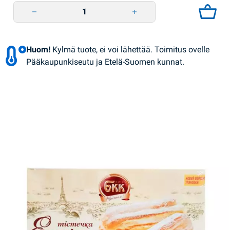
Eclair Plombir 240g BKK quantity
Huom!
Kylmä tuote, ei voi lähettää. Toimitus ovelle
Pääkaupunkiseutu ja Etelä-Suomen kunnat.