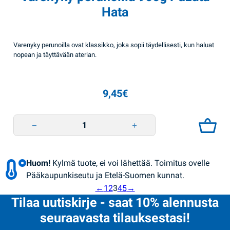
Hata
Varenyky perunoilla ovat klassikko, joka sopii täydellisesti, kun haluat
nopean ja täyttävään aterian.
9,45
€
Varenyky perunoilla 900g Puzata Hata quantity
Huom!
Kylmä tuote, ei voi lähettää. Toimitus ovelle
Pääkaupunkiseutu ja Etelä-Suomen kunnat.
←
1
2
3
4
5
→
Tilaa uutiskirje - saat 10% alennusta
seuraavasta tilauksestasi!