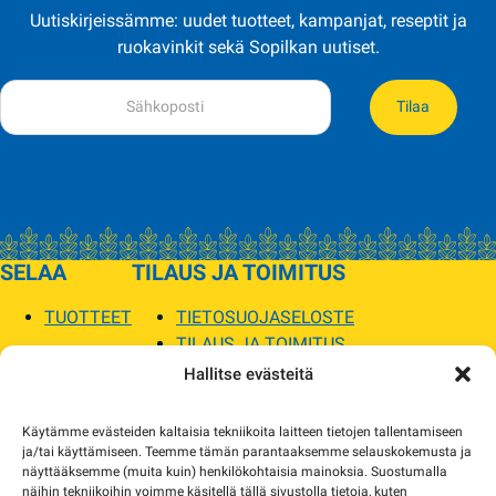
Uutiskirjeissämme: uudet tuotteet, kampanjat, reseptit ja
ruokavinkit sekä Sopilkan uutiset.
Tilaa
SELAA
TILAUS JA TOIMITUS
TUOTTEET
TIETOSUOJASELOSTE
TILAUS JA TOIMITUS
TOIMITUSEHDOT
Hallitse evästeitä
SOPILKA
Käytämme evästeiden kaltaisia tekniikoita laitteen tietojen tallentamiseen
ja/tai käyttämiseen. Teemme tämän parantaaksemme selauskokemusta ja
MYYMÄLÄT JA YHTEYSTIEDOT
näyttääksemme (muita kuin) henkilökohtaisia mainoksia. Suostumalla
USEIN KYSYTYT
näihin tekniikoihin voimme käsitellä tällä sivustolla tietoja, kuten