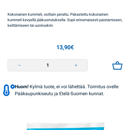
Kokonainen kummeli, osittain perattu. Pakastettu kokonainen
kummeli kevyellä jääkuorrutuksella. Sopii erinomaisesti paistamiseen,
keittämiseen tai uuniruokiin.
13,90
€
Kummeliturska/Hek puoliksi perattuna 1kg Veladis quantity
Huom!
Kylmä tuote, ei voi lähettää. Toimitus ovelle
Pääkaupunkiseutu ja Etelä-Suomen kunnat.