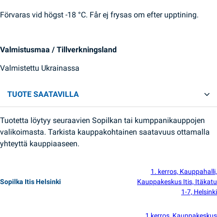
Förvaras vid högst -18 °C. Får ej frysas om efter upptining.
Valmistusmaa / Tillverkningsland
Valmistettu Ukrainassa
TUOTE SAATAVILLA
Tuotetta löytyy seuraavien Sopilkan tai kumppanikauppojen
valikoimasta. Tarkista kauppakohtainen saatavuus ottamalla
yhteyttä kauppiaaseen.
1. kerros, Kauppahalli,
Sopilka Itis Helsinki
Kauppakeskus Itis, Itäkatu
1-7, Helsinki
1 kerros, Kauppakeskus