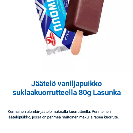
Jäätelö vaniljapuikko
suklaakuorrutteella 80g Lasunka
Kermainen plombir-jäätelö makealla kuorrutteella. Perinteinen
jäätelöpuikko, jossa on pehmeä maitoinen maku ja rapea kuorrute.