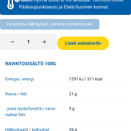
Pääkaupunkiseutu ja Etelä-Suomen kunnat.
Varastossa (
60
kg/kpl), valmiina toimitettavaksi
Jäätelö Dubai 80g Lasunka quantity
Lisää ostoskoriin
RAVINTOSISÄLTÖ 100G
Energia / energi:
1297 kJ / 311 kcal
Rasva / fett:
21 g
- josta tyydyttynyttä / varav
9 g
mättat fett:
Hiilihydraatit / kolhydrat:
26 g