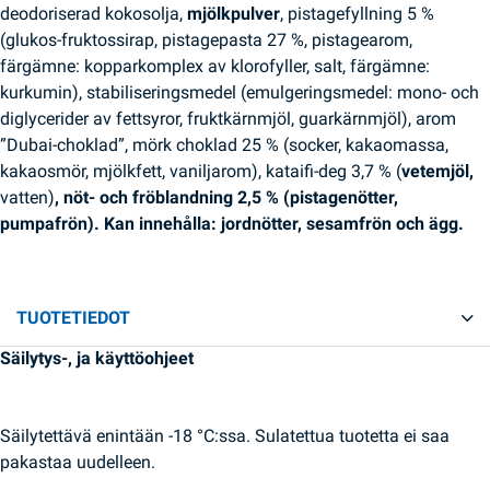
deodoriserad kokosolja,
mjölkpulver
, pistagefyllning 5 %
(glukos-fruktossirap, pistagepasta 27 %, pistagearom,
färgämne: kopparkomplex av klorofyller, salt, färgämne:
kurkumin), stabiliseringsmedel (emulgeringsmedel: mono- och
diglycerider av fettsyror, fruktkärnmjöl, guarkärnmjöl), arom
”Dubai-choklad”, mörk choklad 25 % (socker, kakaomassa,
kakaosmör, mjölkfett, vaniljarom), kataifi-deg 3,7 % (
vetemjöl,
vatten)
, nöt- och fröblandning 2,5 % (pistagenötter,
pumpafrön). Kan innehålla: jordnötter, sesamfrön och ägg.
TUOTETIEDOT
Säilytys-, ja käyttöohjeet
Säilytettävä enintään -18 °C:ssa. Sulatettua tuotetta ei saa
pakastaa uudelleen.