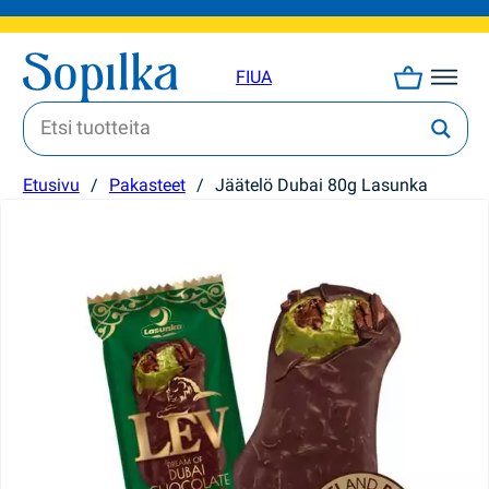
FI
UA
Etusivu
/
Pakasteet
/
Jäätelö Dubai 80g Lasunka