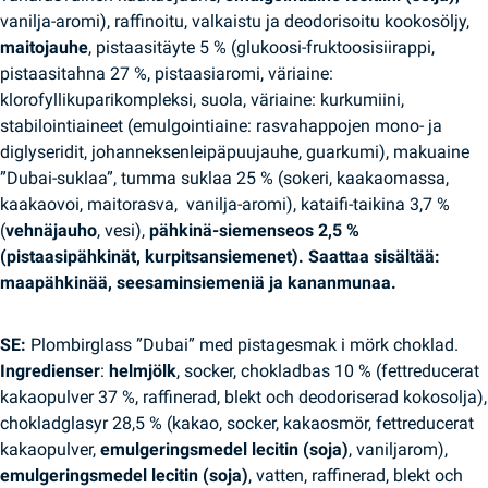
vanilja-aromi), raffinoitu, valkaistu ja deodorisoitu kookosöljy,
maitojauhe
, pistaasitäyte 5 % (glukoosi-fruktoosisiirappi,
pistaasitahna 27 %, pistaasiaromi, väriaine:
klorofyllikuparikompleksi, suola, väriaine: kurkumiini,
stabilointiaineet (emulgointiaine: rasvahappojen mono- ja
diglyseridit, johanneksenleipäpuujauhe, guarkumi), makuaine
”Dubai-suklaa”, tumma suklaa 25 % (sokeri, kaakaomassa,
kaakaovoi, maitorasva, vanilja-aromi), kataifi-taikina 3,7 %
(
vehnäjauho
, vesi),
pähkinä-siemenseos 2,5 %
(pistaasipähkinät, kurpitsansiemenet). Saattaa sisältää:
maapähkinää, seesaminsiemeniä ja kananmunaa.
SE:
Plombirglass ”Dubai” med pistagesmak i mörk choklad.
Ingredienser
:
helmjölk
, socker, chokladbas 10 % (fettreducerat
kakaopulver 37 %, raffinerad, blekt och deodoriserad kokosolja),
chokladglasyr 28,5 % (kakao, socker, kakaosmör, fettreducerat
kakaopulver,
emulgeringsmedel lecitin (soja)
, vaniljarom),
emulgeringsmedel lecitin (soja)
, vatten, raffinerad, blekt och