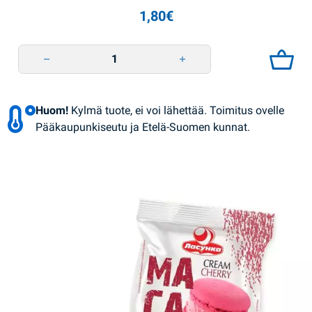
1,80
€
Jäätelö vaniljapuikko suklaakuorrutteella 80g Lasunka quantity
Huom!
Kylmä tuote, ei voi lähettää. Toimitus ovelle
Pääkaupunkiseutu ja Etelä-Suomen kunnat.