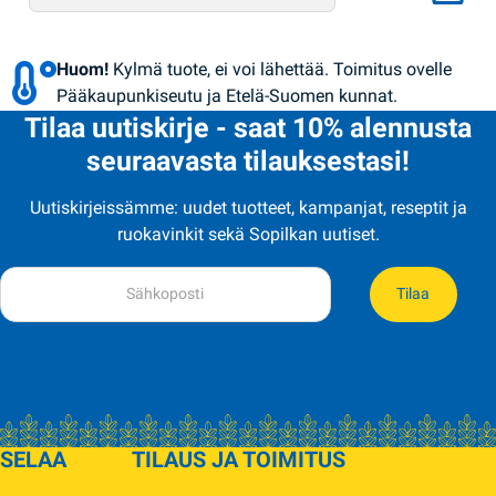
Huom!
Kylmä tuote, ei voi lähettää. Toimitus ovelle
Pääkaupunkiseutu ja Etelä-Suomen kunnat.
Tilaa uutiskirje - saat 10% alennusta
seuraavasta tilauksestasi!
Uutiskirjeissämme: uudet tuotteet, kampanjat, reseptit ja
ruokavinkit sekä Sopilkan uutiset.
Tilaa
SELAA
TILAUS JA TOIMITUS