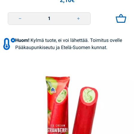
2,10
€
Jäätelö Macaron kirsikka 50g Lasunka quantity
Huom!
Kylmä tuote, ei voi lähettää. Toimitus ovelle
Pääkaupunkiseutu ja Etelä-Suomen kunnat.