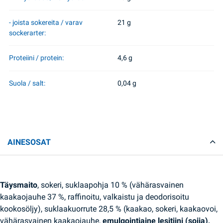
- joista sokereita / varav
21 g
sockerarter:
Proteiini / protein:
4,6 g
Suola / salt:
0,04 g
AINESOSAT
Täysmaito
, sokeri, suklaapohja 10 % (vähärasvainen
kaakaojauhe 37 %, raffinoitu, valkaistu ja deodorisoitu
kookosöljy), suklaakuorrute 28,5 % (kaakao, sokeri, kaakaovoi,
vähärasvainen kaakaojauhe,
emulgointiaine lesitiini (soija),