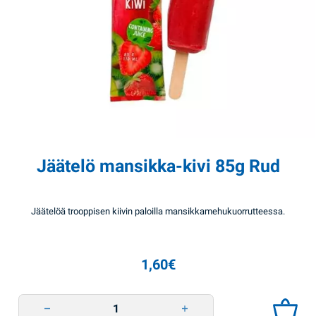
Jäätelö mansikka-kivi 85g Rud
Jäätelöä trooppisen kiivin paloilla mansikkamehukuorrutteessa.
1,60
€
Jäätelö mansikka-kivi 85g Rud quantity