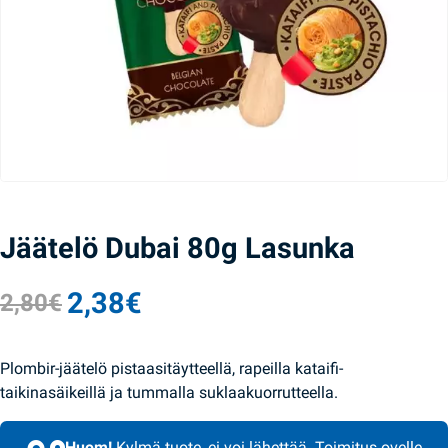
Jäätelö Dubai 80g Lasunka
2,38
€
2,80
€
Alkuperäinen hinta oli: 2,80€.
Nykyinen hinta on: 2,38€.
Plombir-jäätelö pistaasitäytteellä, rapeilla kataifi-
taikinasäikeillä ja tummalla suklaakuorrutteella.
Huom!
Kylmä tuote, ei voi lähettää. Toimitus ovelle