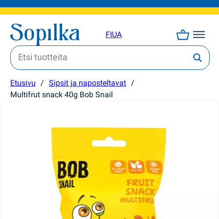
FI
UA
Etusivu
/
Sipsit ja naposteltavat
/
Multifrut snack 40g Bob Snail