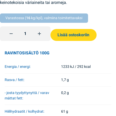
keinotekoisia väriaineita tai aromeja.
Varastossa (
16
kg/kpl), valmiina toimitettavaksi
Multifrut snack 40g Bob Snail quantity
Lisää ostoskoriin
RAVINTOSISÄLTÖ 100G
Energia / energi:
1233 kJ / 292 kcal
Rasva / fett:
1,7 g
- josta tyydyttynyttä / varav
0,2 g
mättat fett:
Hiilihydraatit / kolhydrat:
61 g