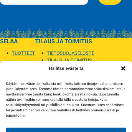
SELAA
TILAUS JA TOIMITUS
TUOTTEET
TIETOSUOJASELOSTE
TILAUS JA TOIMITUS
TOIMITUSEHDOT
Hallitse evästeitä
SOPILKA
Käytämme evästeiden kaltaisia tekniikoita laitteen tietojen tallentamiseen
ja/tai käyttämiseen. Teemme tämän parantaaksemme selauskokemusta ja
MYYMÄLÄT JA YHTEYSTIEDOT
näyttääksemme (muita kuin) henkilökohtaisia mainoksia. Suostumalla
USEIN KYSYTYT
näihin tekniikoihin voimme käsitellä tällä sivustolla tietoja, kuten
AJANKOHTAISTA
selauskäyttäytymistä tai yksilöllisiä tunnuksia. Suostumuksen epääminen
tai peruuttaminen voi vaikuttaa haitallisesti tiettyihin ominaisuuksiin ja
toimintoihin.
Tuotekuvat verkkosivustolla voivat poiketa ulkonäöltään todellisista tuotteista.
Tuotteiden saatavuus voi poiketa verkkokaupan tiedoista. Tarvittaessa otamme
yhteyttä ja sovimme korvaavista tuotteista.