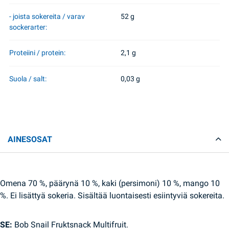
- joista sokereita / varav
52 g
sockerarter:
Proteiini / protein:
2,1 g
Suola / salt:
0,03 g
AINESOSAT
Omena 70 %, päärynä 10 %, kaki (persimoni) 10 %, mango 10
%. Ei lisättyä sokeria. Sisältää luontaisesti esiintyviä sokereita.
SE:
Bob Snail Fruktsnack Multifruit.