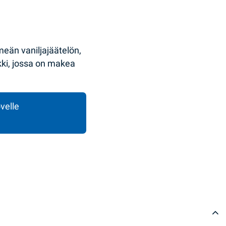
eän vaniljajäätelön,
ikki, jossa on makea
velle