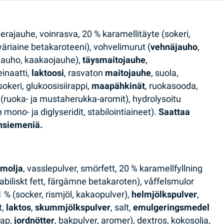
herajauhe, voinrasva, 20 % karamellitäyte (sokeri,
 väriaine betakaroteeni), vohvelimurut (
vehnäjauho
,
iisijauho, kaakaojauhe),
täysmaitojauhe
,
inaatti,
laktoosi
, rasvaton
maitojauhe
, suola,
sokeri, glukoosisiirappi,
maapähkinät
, ruokasooda,
t (ruoka- ja mustaherukka-aromit), hydrolysoitu
ono- ja diglyseridit, stabilointiaineet).
Saattaa
insiemeniä.
lmolja
, vasslepulver, smörfett, 20 % karamellfyllning
tabiliskt fett, färgämne betakaroten), våffelsmulor
7,1 % (socker, rismjöl, kakaopulver),
helmjölkspulver
,
t,
laktos
,
skummjölkspulver
, salt,
emulgeringsmedel
rap,
jordnötter
, bakpulver, aromer), dextros, kokosolja,