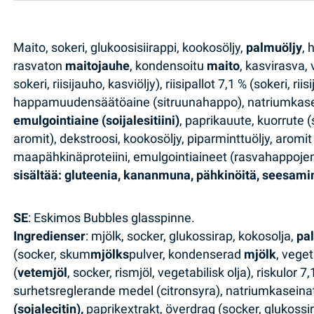
Maito, sokeri, glukoosisiirappi, kookosöljy,
palmuöljy
, 
rasvaton
maitojauhe
, kondensoitu
maito
, kasvirasva,
sokeri, riisijauho, kasviöljy), riisipallot 7,1 % (sokeri, r
happamuudensäätöaine (sitruunahappo), natriumkase
emulgointiaine (soijalesitiini)
, paprikauute, kuorrute (
aromit), dekstroosi, kookosöljy, piparminttuöljy, aromi
maapähkinäproteiini, emulgointiaineet (rasvahappojen m
sisältää: gluteenia, kananmuna, pähkinöitä, seesam
SE
: Eskimos Bubbles glasspinne.
Ingredienser
: mjölk, socker, glukossirap, kokosolja,
pa
(socker, skum
mjölks
pulver, kondenserad
mjölk
, vege
(
vetemjöl
, socker, rismjöl, vegetabilisk olja), riskulor 
surhetsreglerande medel (citronsyra), natriumkaseina
(sojalecitin),
paprikextrakt, överdrag (socker, glukossi