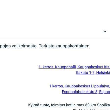
ppojen valikoimasta. Tarkista kauppakohtainen
1. kerros, Kauppahalli, Kauppakeskus Itis,
Itäkatu 1-7, Helsinki
1 kerros, Kauppakeskus Lippulaiva,
Espoonlahdenkatu 8, Espoo
Kylmä tuote, toimitus kotiin max 60 km Sopilka