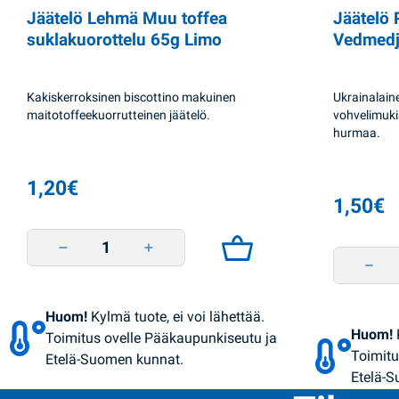
Jäätelö Lehmä Muu toffea
Jäätelö 
suklakuorottelu 65g Limo
Vedmedj
Kakiskerroksinen biscottino makuinen
Ukrainalaine
maitotoffeekuorrutteinen jäätelö.
vohvelimuki
hurmaa.
1,20
€
1,50
€
Jäätelö Lehmä Muu toffea suklakuorottelu 65g Limo quantity
Jäätelö 
Huom!
Kylmä tuote, ei voi lähettää.
Huom!
Toimitus ovelle Pääkaupunkiseutu ja
Toimitu
Etelä-Suomen kunnat.
Etelä-