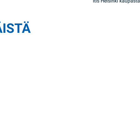
Itis Helsinki kaupasta
ÄISTÄ