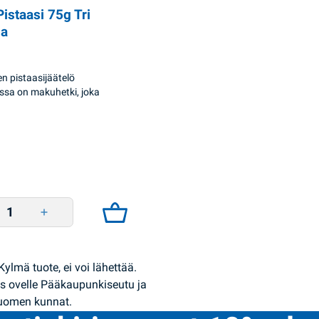
Pistaasi 75g Tri
a
n pistaasijäätelö
ssa on makuhetki, joka
Pistaasi 75g Tri Vedmedja quantity
Kylmä tuote, ei voi lähettää.
s ovelle Pääkaupunkiseutu ja
Suomen kunnat.