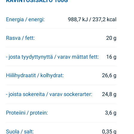
RAVINTOSISÄLTÖ 100G
Energia / energi:
988,7 kJ / 237,2 kcal
Rasva / fett:
20 g
- josta tyydyttynyttä / varav mättat fett:
16 g
Hiilihydraatit / kolhydrat:
26,6 g
- joista sokereita / varav sockerarter:
24,8 g
Proteiini / protein:
3,6 g
Suola / salt:
0,35 g