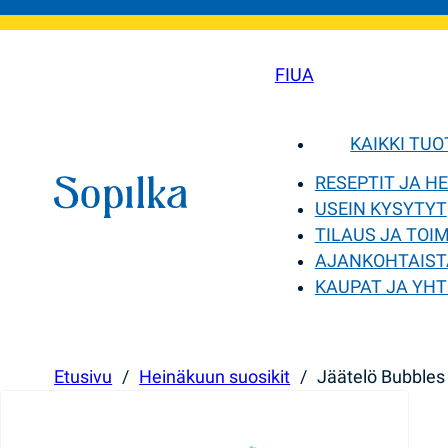
FI
UA
KAIKKI TU
RESEPTIT JA H
USEIN KYSYTYT
TILAUS JA TOI
AJANKOHTAIST
KAUPAT JA YHT
Etusivu
/
Heinäkuun suosikit
/
Jäätelö Bubbles