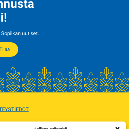
ennusta
i!
 Sopilkan uutiset.
Tilaa
TEYSTIEDOT