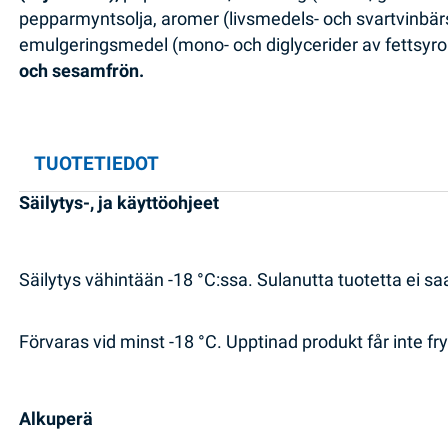
pepparmyntsolja, aromer (livsmedels- och svartvinbärs
emulgeringsmedel (mono- och diglycerider av fettsyror
och sesamfrön.
TUOTETIEDOT
Säilytys-, ja käyttöohjeet
Säilytys vähintään -18 °C:ssa. Sulanutta tuotetta ei s
Förvaras vid minst -18 °C. Upptinad produkt får inte fry
Alkuperä