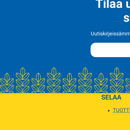
Tilaa 
s
Uutiskirjeissämme
SELAA
TUOTT