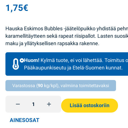
1,75
€
Hauska Eskimos Bubbles -jäätelöpuikko yhdistää pehm
karamellitäytteen sekä rapeat riisipallot. Lasten suos
maku ja yllätyksellisen rapsakka rakenne.
Huom!
Kylmä tuote, ei voi lähettää. Toimitus o
Pääkaupunkiseutu ja Etelä-Suomen kunnat.
Varastossa (
90
kg/kpl), valmiina toimitettavaksi
Jäätelö Bubbles Eskimos 70g quantity
Lisää ostoskoriin
AINESOSAT