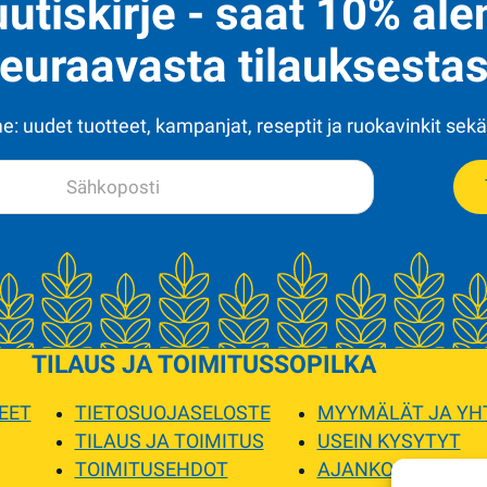
uutiskirje - saat 10% al
euraavasta tilauksestas
: uudet tuotteet, kampanjat, reseptit ja ruokavinkit sekä
TILAUS JA TOIMITUS
SOPILKA
EET
TIETOSUOJASELOSTE
MYYMÄLÄT JA YH
TILAUS JA TOIMITUS
USEIN KYSYTYT
TOIMITUSEHDOT
AJANKOHTAISTA