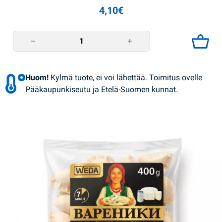
4,10
€
Varenyky peruna-sipuli-pekoni 400g WEDA quantity
Huom!
Kylmä tuote, ei voi lähettää. Toimitus ovelle
Pääkaupunkiseutu ja Etelä-Suomen kunnat.