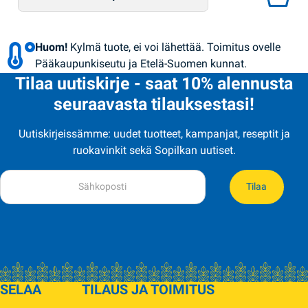
Huom!
Kylmä tuote, ei voi lähettää. Toimitus ovelle
Pääkaupunkiseutu ja Etelä-Suomen kunnat.
Tilaa uutiskirje - saat 10% alennusta
seuraavasta tilauksestasi!
Uutiskirjeissämme: uudet tuotteet, kampanjat, reseptit ja
ruokavinkit sekä Sopilkan uutiset.
Tilaa
SELAA
TILAUS JA TOIMITUS