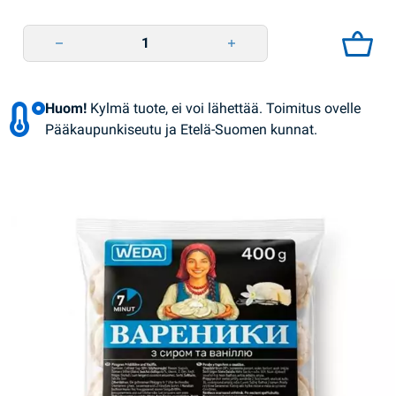
Varenyky suolarahka 400g WEDA quantity
Huom!
Kylmä tuote, ei voi lähettää. Toimitus ovelle
Pääkaupunkiseutu ja Etelä-Suomen kunnat.