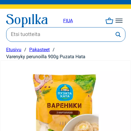
FI
UA
Etusivu
/
Pakasteet
/
Varenyky perunoilla 900g Puzata Hata