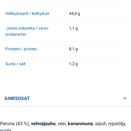
Hiilihydraatit / kolhydrat:
44,0 g
- joista sokereita / varav
1,1 g
sockerarter:
Proteiini / protein:
8,1 g
Suola / salt:
1,2 g
AINESOSAT
Peruna (43 %),
vehnäjauho
, vesi,
kananmuna
, sipuli, rypsiöljy,
suola.