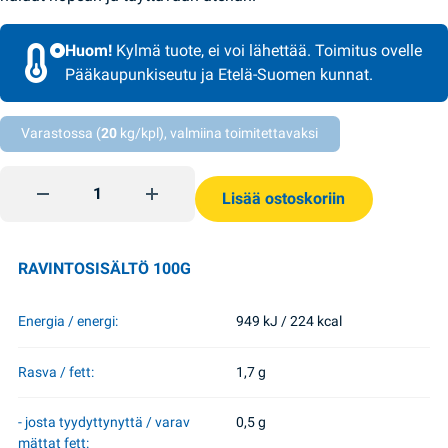
Huom!
Kylmä tuote, ei voi lähettää. Toimitus ovelle
Pääkaupunkiseutu ja Etelä-Suomen kunnat.
Varastossa (
20
kg/kpl), valmiina toimitettavaksi
Varenyky perunoilla 900g Puzata Hata quantity
Lisää ostoskoriin
RAVINTOSISÄLTÖ 100G
Energia / energi:
949 kJ / 224 kcal
Rasva / fett:
1,7 g
- josta tyydyttynyttä / varav
0,5 g
mättat fett: