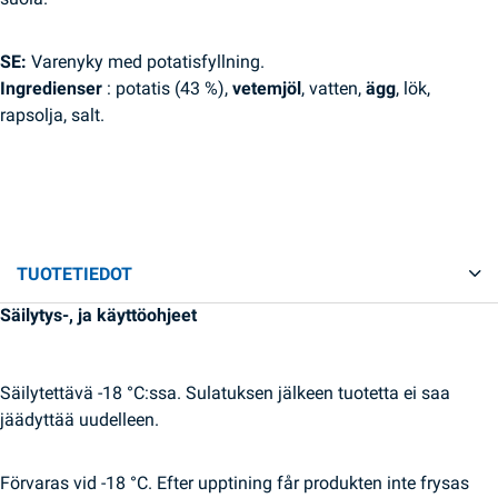
SE:
Varenyky med potatisfyllning.
Ingredienser
: potatis (43 %),
vetemjöl
, vatten,
ägg
, lök,
rapsolja, salt.
TUOTETIEDOT
Säilytys-, ja käyttöohjeet
Säilytettävä -18 °C:ssa. Sulatuksen jälkeen tuotetta ei saa
jäädyttää uudelleen.
Förvaras vid -18 °C. Efter upptining får produkten inte frysas