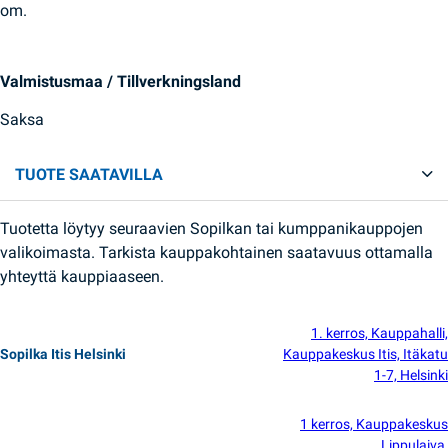
om.
Valmistusmaa / Tillverkningsland
Saksa
TUOTE SAATAVILLA
Tuotetta löytyy seuraavien Sopilkan tai kumppanikauppojen
valikoimasta. Tarkista kauppakohtainen saatavuus ottamalla
yhteyttä kauppiaaseen.
1. kerros, Kauppahalli,
Sopilka Itis Helsinki
Kauppakeskus Itis, Itäkatu
1-7, Helsinki
1 kerros, Kauppakeskus
Lippulaiva,