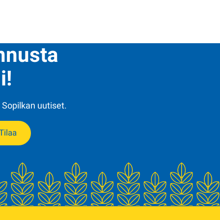
ennusta
i!
 Sopilkan uutiset.
Tilaa