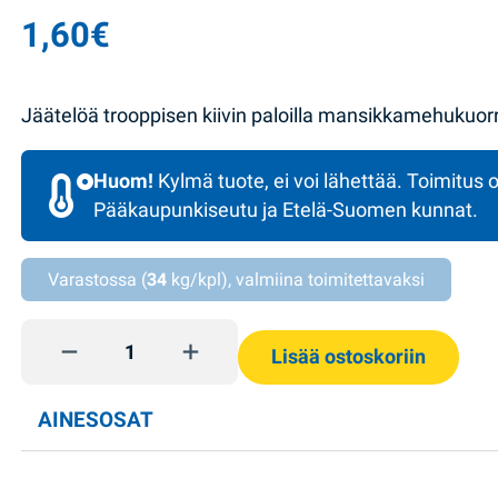
1,60
€
Jäätelöä trooppisen kiivin paloilla mansikkamehukuor
Huom!
Kylmä tuote, ei voi lähettää. Toimitus o
Pääkaupunkiseutu ja Etelä-Suomen kunnat.
Varastossa (
34
kg/kpl), valmiina toimitettavaksi
Jäätelö mansikka-kivi 85g Rud quantity
Lisää ostoskoriin
AINESOSAT