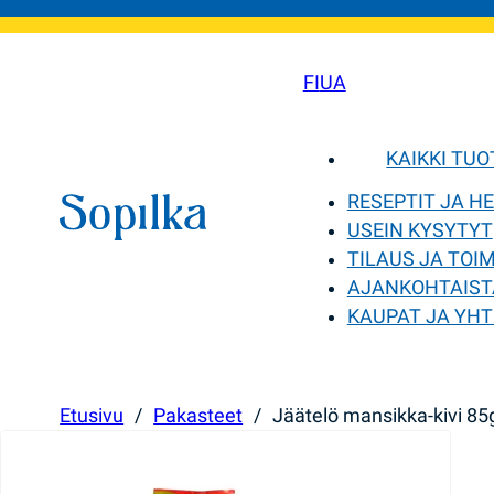
FI
UA
KAIKKI TU
RESEPTIT JA H
USEIN KYSYTYT
TILAUS JA TOI
AJANKOHTAIST
KAUPAT JA YHT
Etusivu
/
Pakasteet
/
Jäätelö mansikka-kivi 85