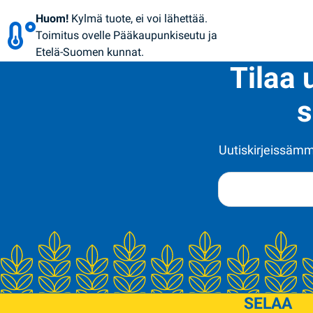
Huom!
Kylmä tuote, ei voi lähettää.
Toimitus ovelle Pääkaupunkiseutu ja
Etelä-Suomen kunnat.
Tilaa 
s
Uutiskirjeissämme
SELAA