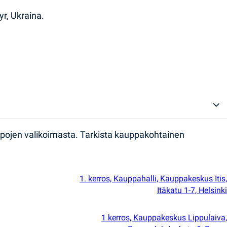
r, Ukraina.
ppojen valikoimasta. Tarkista kauppakohtainen
1. kerros, Kauppahalli, Kauppakeskus Itis,
Itäkatu 1-7, Helsinki
1 kerros, Kauppakeskus Lippulaiva,