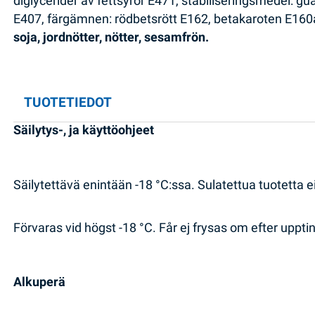
diglycerider av fettsyror E471, stabiliseringsmedel: g
E407, färgämnen: rödbetsrött E162, betakaroten E160a,
soja, jordnötter, nötter, sesamfrön.
TUOTETIEDOT
Säilytys-, ja käyttöohjeet
Säilytettävä enintään -18 °C:ssa. Sulatettua tuotetta 
Förvaras vid högst -18 °C. Får ej frysas om efter upptin
Alkuperä