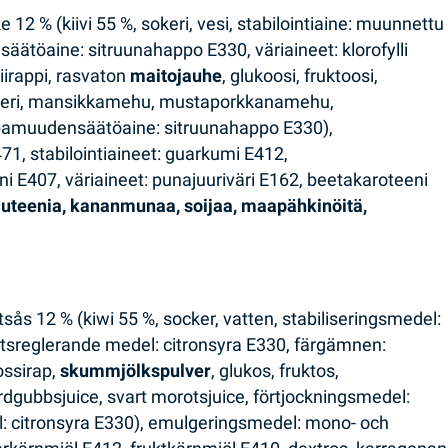
e 12 % (kiivi 55 %, sokeri, vesi, stabilointiaine: muunnettu
äätöaine: sitruunahappo E330, väriaineet: klorofylli
iirappi, rasvaton
maitojauhe
, glukoosi, fruktoosi,
keri, mansikkamehu, mustaporkkanamehu,
pamuudensäätöaine: sitruunahappo E330),
71, stabilointiaineet: guarkumi E412,
 E407, väriaineet: punajuuriväri E162, beetakaroteeni
gluteenia, kananmunaa, soijaa, maapähkinöitä,
ktsås 12 % (kiwi 55 %, socker, vatten, stabiliseringsmedel:
etsreglerande medel: citronsyra E330, färgämnen:
ossirap,
skummjölkspulver
, glukos, fruktos,
dgubbsjuice, svart morotsjuice, förtjockningsmedel:
: citronsyra E330), emulgeringsmedel: mono- och