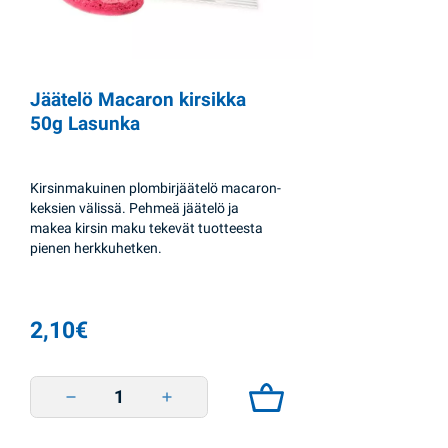
Jäätelö Macaron kirsikka
50g Lasunka
Kirsinmakuinen plombirjäätelö macaron-
keksien välissä. Pehmeä jäätelö ja
makea kirsin maku tekevät tuotteesta
pienen herkkuhetken.
2,10
€
Jäätelö Macaron kirsikka 50g Lasunka quantity