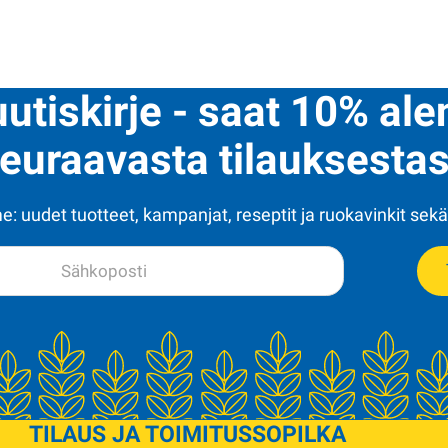
uutiskirje - saat 10% al
euraavasta tilauksestas
: uudet tuotteet, kampanjat, reseptit ja ruokavinkit sekä
TILAUS JA TOIMITUS
SOPILKA