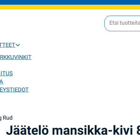
OTTEET
ERKKUVINKIT
MITUS
A
EYSTIEDOT
g Rud
Jäätelö mansikka-kivi