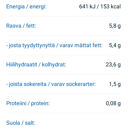
Energia / energi:
641 kJ / 153 kcal
Rasva / fett:
5,8 g
- josta tyydyttynyttä / varav mättat fett:
5,4 g
Hiilihydraatit / kolhydrat:
23,6 g
- joista sokereita / varav sockerarter:
1,5 g
Proteiini / protein:
0,08 g
Suola / salt: