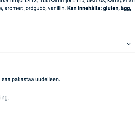
uarkärnmjöl E412, fruktkärnmjöl E410, dextros, karragenan
 aromer: jordgubb, vanillin.
Kan innehålla: gluten, ägg,
ei saa pakastaa uudelleen.
ing.