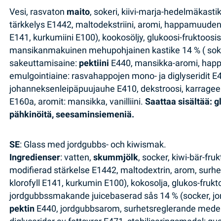
Vesi, rasvaton
maito
, sokeri, kiivi-marja-hedelmäkastik
tärkkelys E1442, maltodekstriini, aromi, happamuudens
E141, kurkumiini E100), kookosöljy, glukoosi-fruktoosis
mansikanmakuinen mehupohjainen kastike 14 % ( so
sakeuttamisaine:
pektiini
E440, mansikka-aromi, hap
emulgointiaine: rasvahappojen mono- ja diglyseridit E4
johanneksenleipäpuujauhe E410, dekstroosi, karrageeni
E160a, aromit: mansikka, vanilliini.
Saattaa sisältää: 
pähkinöitä, seesaminsiemeniä.
SE
: Glass med jordgubbs- och kiwismak.
Ingredienser
: vatten,
skummjölk
, socker, kiwi-bär-fru
modifierad stärkelse E1442, maltodextrin, arom, surh
klorofyll E141, kurkumin E100), kokosolja, glukos-frukt
jordgubbssmakande juicebaserad sås 14 % (socker, jor
pektin
E440, jordgubbsarom, surhetsreglerande medel