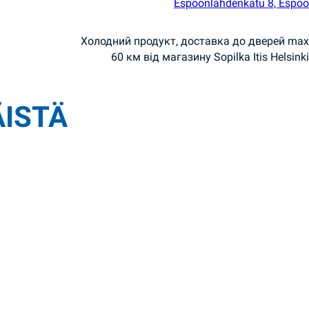
Espoonlahdenkatu 8, Espoo
Холодний продукт, доставка до дверей max
60 км від магазину Sopilka Itis Helsinki
ÄISTÄ