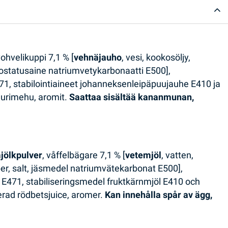
vohvelikuppi 7,1 % [
vehnäjauho
, vesi, kookosöljy,
nostatusaine natriumvetykarbonaatti E500],
71, stabilointiaineet johanneksenleipäpuujauhe E410 ja
juurimehu, aromit.
Saattaa sisältää kananmunan,
jölkpulver
, våffelbägare 7,1 % [
vetemjöl
, vatten,
iber, salt, jäsmedel natriumvätekarbonat E500],
 E471, stabiliseringsmedel fruktkärnmjöl E410 och
erad rödbetsjuice, aromer.
Kan innehålla spår av ägg,