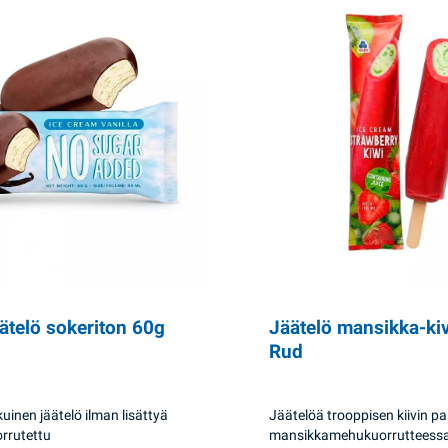
äätelö sokeriton 60g
Jäätelö mansikka-ki
Rud
inen jäätelö ilman lisättyä
Jäätelöä trooppisen kiivin pal
orrutettu
mansikkamehukuorrutteessa