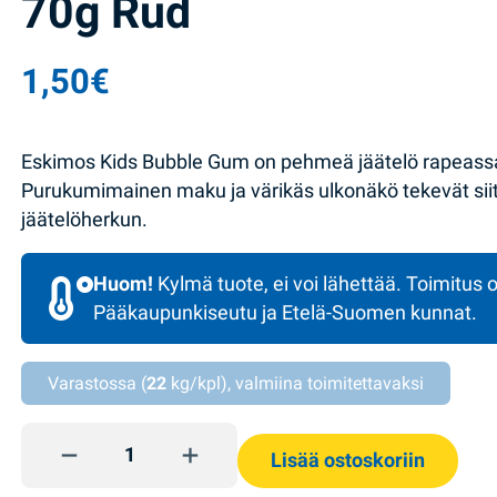
70g Rud
1,50
€
Eskimos Kids Bubble Gum on pehmeä jäätelö rapeassa
Purukumimainen maku ja värikäs ulkonäkö tekevät si
jäätelöherkun.
Huom!
Kylmä tuote, ei voi lähettää. Toimitus o
Pääkaupunkiseutu ja Etelä-Suomen kunnat.
Varastossa (
22
kg/kpl), valmiina toimitettavaksi
Jäätelö Bubble Gum Eskimos 70g Rud quantity
Lisää ostoskoriin