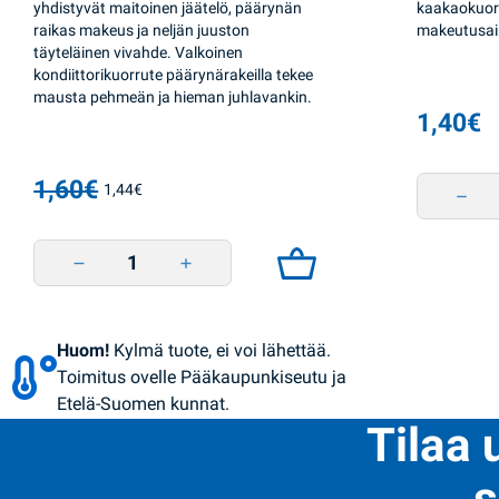
yhdistyvät maitoinen jäätelö, päärynän
kaakaokuorr
raikas makeus ja neljän juuston
makeutusai
täyteläinen vivahde. Valkoinen
kondiittorikuorrute päärynärakeilla tekee
mausta pehmeän ja hieman juhlavankin.
1,40
€
1,60
€
Vaniljaj
1,44
€
Alkuperäinen hinta oli: 1,60€.
Nykyinen hinta on: 1,44€.
Jäätelö Imperium 4 juustoa ja päärynä 70g Rud quantity
Huom!
Kylmä tuote, ei voi lähettää.
Toimitus ovelle Pääkaupunkiseutu ja
Etelä-Suomen kunnat.
Tilaa 
s