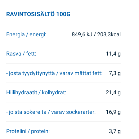
RAVINTOSISÄLTÖ 100G
Energia / energi:
849,6 kJ / 203,3kcal
Rasva / fett:
11,4 g
- josta tyydyttynyttä / varav mättat fett:
7,3 g
Hiilihydraatit / kolhydrat:
21,4 g
- joista sokereita / varav sockerarter:
16,9 g
Proteiini / protein:
3,7 g