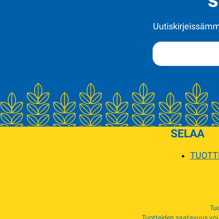
Uutiskirjeissämme
SELAA
TUOTT
Tuo
Tuotteiden saatavuus voi