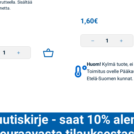
utteella. Sisältää
netta.
1,60
€
Jäätelö mansikka-kivi 85
äätelö sokeriton 60g Rud quantity
Huom!
Kylmä tuote, ei 
Toimitus ovelle Pääka
Etelä-Suomen kunnat.
uutiskirje - saat 10% al
euraavasta tilauksestas