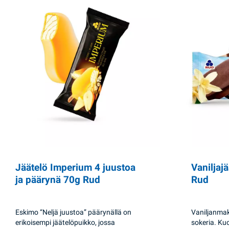
Jäätelö Imperium 4 juustoa
Vaniljaj
ja päärynä 70g Rud
Rud
Eskimo “Neljä juustoa” päärynällä on
Vaniljanmaku
erikoisempi jäätelöpuikko, jossa
sokeria. Ku