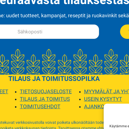
: uudet tuotteet, kampanjat, reseptit ja ruokavinkit sekä
TILAUS JA TOIMITUS
SOPILKA
EET
TIETOSUOJASELOSTE
MYYMÄLÄT JA YH
TILAUS JA TOIMITUS
USEIN KYSYTYT
TOIMITUSEHDOT
AJANKOHTAISTA
tekuvat verkkosivustolla voivat poiketa ulkonäöltään todellisista tuottei
Käytämme evä
 poiketa verkkokaupan tiedoista. Tarvittaessa otamme yhteyttä ja sovimm