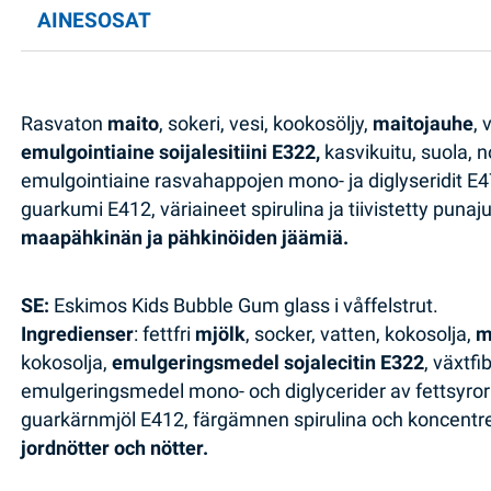
AINESOSAT
Rasvaton
maito
, sokeri, vesi, kookosöljy,
maitojauhe
, 
emulgointiaine soijalesitiini E322,
kasvikuitu, suola, 
emulgointiaine rasvahappojen mono- ja diglyseridit E4
guarkumi E412, väriaineet spirulina ja tiivistetty puna
maapähkinän ja pähkinöiden jäämiä.
SE:
Eskimos Kids Bubble Gum glass i våffelstrut.
Ingredienser
: fettfri
mjölk
, socker, vatten, kokosolja,
m
kokosolja,
emulgeringsmedel sojalecitin E322
, växtf
emulgeringsmedel mono- och diglycerider av fettsyror
guarkärnmjöl E412, färgämnen spirulina och koncentr
jordnötter och nötter.