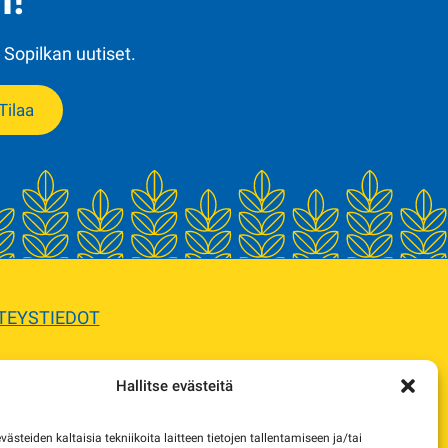
 Sopilkan uutiset.
Tilaa
TEYSTIEDOT
Hallitse evästeitä
sta.
steiden kaltaisia tekniikoita laitteen tietojen tallentamiseen ja/tai
e korvaavista tuotteista.