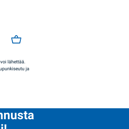
g Rud quantity
voi lähettää.
upunkiseutu ja
ennusta
i!