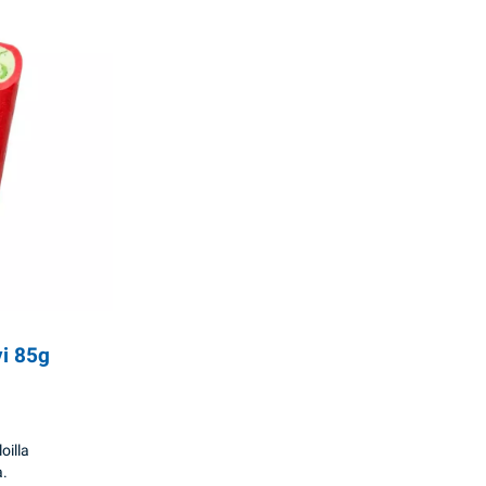
vi 85g
oilla
.