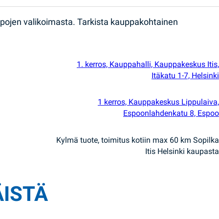
ppojen valikoimasta. Tarkista kauppakohtainen
1. kerros, Kauppahalli, Kauppakeskus Itis,
Itäkatu 1-7, Helsinki
1 kerros, Kauppakeskus Lippulaiva,
Espoonlahdenkatu 8, Espoo
Kylmä tuote, toimitus kotiin max 60 km Sopilka
Itis Helsinki kaupasta
ÄISTÄ