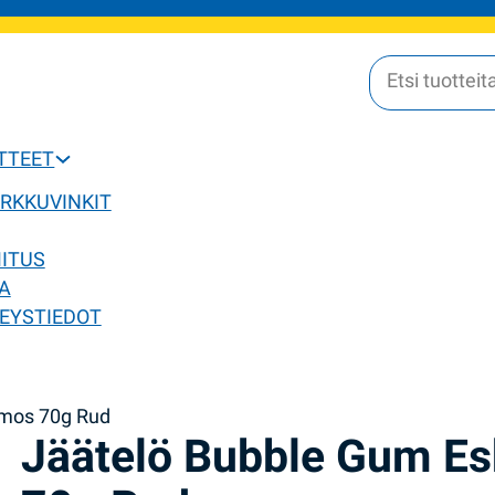
OTTEET
ERKKUVINKIT
MITUS
A
EYSTIEDOT
imos 70g Rud
Jäätelö Bubble Gum E