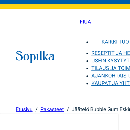
FI
UA
KAIKKI TU
RESEPTIT JA H
USEIN KYSYTYT
TILAUS JA TOI
AJANKOHTAIST
KAUPAT JA YHT
Etusivu
/
Pakasteet
/
Jäätelö Bubble Gum Esk