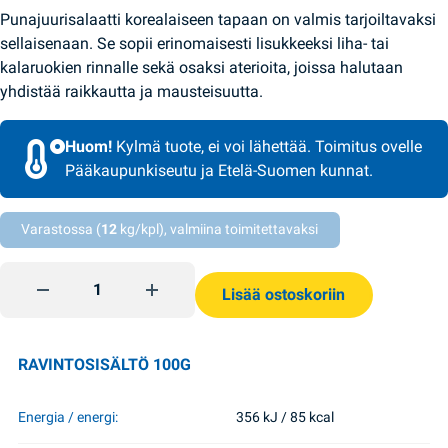
Punajuurisalaatti korealaiseen tapaan on valmis tarjoiltavaksi
sellaisenaan. Se sopii erinomaisesti lisukkeeksi liha- tai
kalaruokien rinnalle sekä osaksi aterioita, joissa halutaan
yhdistää raikkautta ja mausteisuutta.
Huom!
Kylmä tuote, ei voi lähettää. Toimitus ovelle
Pääkaupunkiseutu ja Etelä-Suomen kunnat.
Varastossa (
12
kg/kpl), valmiina toimitettavaksi
Punajuurisalaatti korealaiseen tapaan 450g Smachna Tradiz
Lisää ostoskoriin
RAVINTOSISÄLTÖ 100G
Energia / energi:
356 kJ / 85 kcal