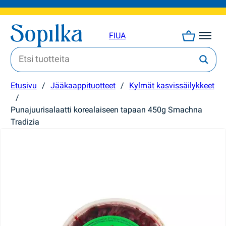
FI
UA
Etusivu
/
Jääkaappituotteet
/
Kylmät kasvissäilykkeet
/
Punajuurisalaatti korealaiseen tapaan 450g Smachna
Tradizia