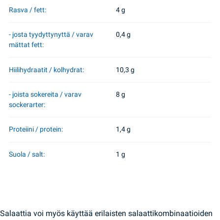
Rasva / fett:
4 g
- josta tyydyttynyttä / varav
0,4 g
mättat fett:
Hiilihydraatit / kolhydrat:
10,3 g
- joista sokereita / varav
8 g
sockerarter:
Proteiini / protein:
1,4 g
Suola / salt:
1 g
Salaattia voi myös käyttää erilaisten salaattikombinaatioiden