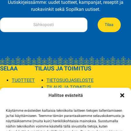
Uutiskirjeissämme: uudet tuotteet, kampanjat, reseptit ja
ruokavinkit sekä Sopilkan uutiset.
Tilaa
SELAA
TILAUS JA TOIMITUS
TUOTTEET
TIETOSUOJASELOSTE
TILAUS JA TOIMITUS
TOIMITUSEHDOT
Hallitse evästeitä
SOPILKA
Käytämme evästeiden kaltaisia tekniikoita laitteen tietojen tallentamiseen
ja/tai käyttämiseen. Teemme tämän parantaaksemme selauskokemusta ja
MYYMÄLÄT JA YHTEYSTIEDOT
näyttääksemme (muita kuin) henkilökohtaisia mainoksia. Suostumalla
USEIN KYSYTYT
näihin tekniikoihin voimme käsitellä tällä sivustolla tietoja, kuten