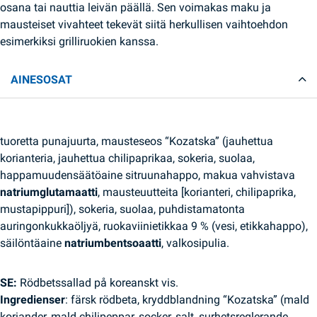
osana tai nauttia leivän päällä. Sen voimakas maku ja
mausteiset vivahteet tekevät siitä herkullisen vaihtoehdon
esimerkiksi grilliruokien kanssa.
AINESOSAT
tuoretta punajuurta, mausteseos “Kozatska” (jauhettua
korianteria, jauhettua chilipaprikaa, sokeria, suolaa,
happamuudensäätöaine sitruunahappo, makua vahvistava
natriumglutamaatti
, mausteuutteita [korianteri, chilipaprika,
mustapippuri]), sokeria, suolaa, puhdistamatonta
auringonkukkaöljyä, ruokaviinietikkaa 9 % (vesi, etikkahappo),
säilöntäaine
natriumbentsoaatti
, valkosipulia.
SE:
Rödbetssallad på koreanskt vis.
Ingredienser
: färsk rödbeta, kryddblandning “Kozatska” (mald
koriander, mald chilipeppar, socker, salt, surhetsreglerande