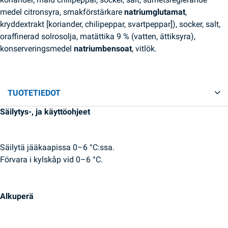
medel citronsyra, smakförstärkare
natriumglutamat
,
kryddextrakt [koriander, chilipeppar, svartpeppar]), socker, salt,
oraffinerad solrosolja, matättika 9 % (vatten, ättiksyra),
konserveringsmedel
natriumbensoat
, vitlök.
TUOTETIEDOT
Säilytys-, ja käyttöohjeet
Säilytä jääkaapissa 0–6 °C:ssa.
Förvara i kylskåp vid 0–6 °C.
Alkuperä