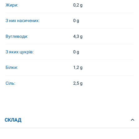
Жири:
0,2 g
З них насичених:
0 g
Вуглеводи:
4,3 g
З яких цукрів:
0 g
Білки:
1,2 g
Сіль:
2,5 g
СКЛАД