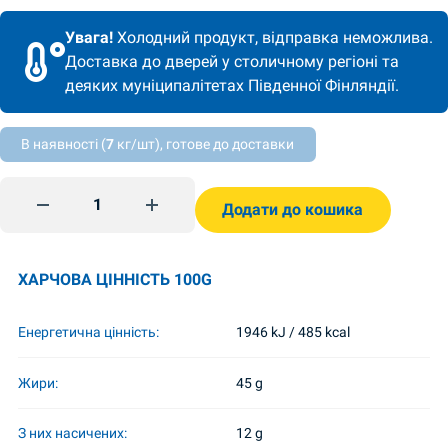
Увага!
Холодний продукт, відправка неможлива.
Доставка до дверей у столичному регіоні та
деяких муніципалітетах Південної Фінляндії.
В наявності (
7
кг/шт), готове до доставки
Servelat Ukrainskij (sianlihasta) 300g SMK quantity
Додати до кошика
ХАРЧОВА ЦІННІСТЬ 100G
Енергетична цінність:
1946 kJ / 485 kcal
Жири:
45 g
З них насичених:
12 g