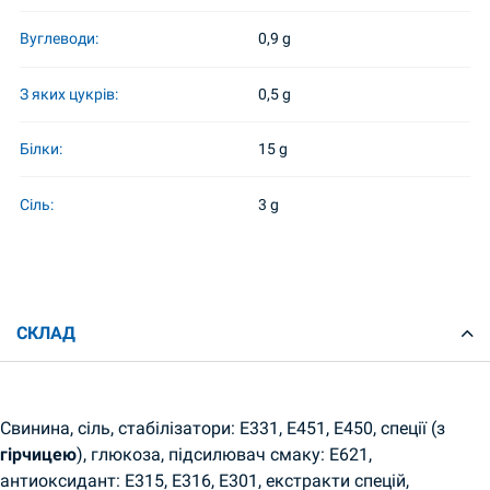
Вуглеводи:
0,9 g
З яких цукрів:
0,5 g
Білки:
15 g
Сіль:
3 g
СКЛАД
Свинина, сіль, стабілізатори: E331, E451, E450, спеції (з
гірчицею
), глюкоза, підсилювач смаку: E621,
антиоксидант: E315, E316, E301, екстракти спецій,