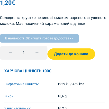
1,20
€
Солодке та хрустке печиво зі смаком вареного згущеного
молока. Має насичений карамельний відтінок.
В наявності (
32
кг/шт), готове до доставки
Печиво 33 корови з вареним згущеним молоком 180г Bisc
Додати до кошика
ХАРЧОВА ЦІННІСТЬ 100G
Енергетична цінність:
1929 kJ / 459 kcal
Жири:
18,6 g
З них насичених:
10,2 g