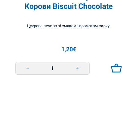
n
Корови Biscuit Chocolate
a
k
Цукрове печиво зі смаком і ароматом сирку.
e
k
s
1,20
€
i
1
Печиво Смак сирка 33 Корови Biscuit Chocolate quantity
8
0
g
B
i
s
c