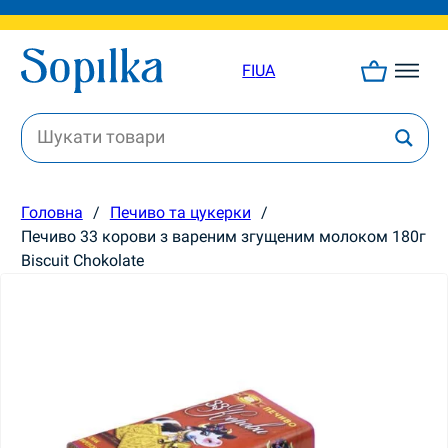
FI
UA
Головна
/
Печиво та цукерки
/
Печиво 33 корови з вареним згущеним молоком 180г
Biscuit Chokolate