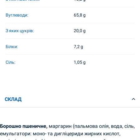
Вуглеводи:
65,8 g
З яких цукрів:
20,0 g
Білки:
7,2 g
Сіль:
1,05 g
СКЛАД
Борошно пшеничне,
маргарин (пальмова олія, вода, сіль,
емульгатори: моно- та дигліцериди жирних кислот,