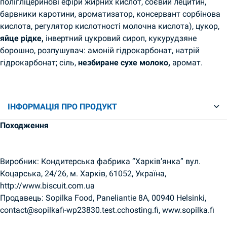
полігліцеринові ефіри жирних кислот, соєвий лецитин,
барвники каротини, ароматизатор, консервант сорбінова
кислота, регулятор кислотності молочна кислота), цукор,
яйце рідке,
інвертний цукровий сироп, кукурудзяне
борошно, розпушувач: амоній гідрокарбонат, натрій
гідрокарбонат; сіль,
незбиране сухе молоко,
аромат.
ІНФОРМАЦІЯ ПРО ПРОДУКТ
Походження
Виробник: Кондитерська фабрика “Харків’янка” вул.
Коцарська, 24/26, м. Харків, 61052, Україна,
http://www.biscuit.com.ua
Продавець: Sopilka Food, Paneliantie 8A, 00940 Helsinki,
contact@sopilkafi-wp23830.test.cchosting.fi, www.sopilka.fi