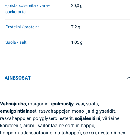
- joista sokereita / varav
20,0 g
sockerarter:
Proteiini / protein:
7,2 g
Suola / salt:
1,05 g
AINESOSAT
Vehnäjauho
, margariini (
palmuöljy
, vesi, suola,
emulgointiaineet
: rasvahappojen mono- ja diglyseridit,
rasvahappojen polyglyseroliesterit,
soijalesitiini
, väriaine
karoteenit, aromi, säilöntäaine sorbiinihappo,
happamuudensäätöaine maitohappo), sokeri, nestemäinen