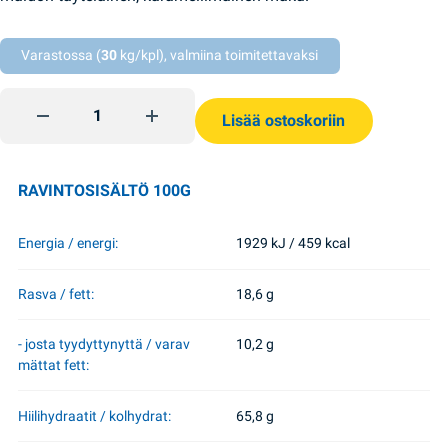
Varastossa (
30
kg/kpl), valmiina toimitettavaksi
33 lehmää karamelli keksi 180g Biscuit Chocolate quantity
Lisää ostoskoriin
RAVINTOSISÄLTÖ 100G
Energia / energi:
1929 kJ / 459 kcal
Rasva / fett:
18,6 g
- josta tyydyttynyttä / varav
10,2 g
mättat fett:
Hiilihydraatit / kolhydrat:
65,8 g