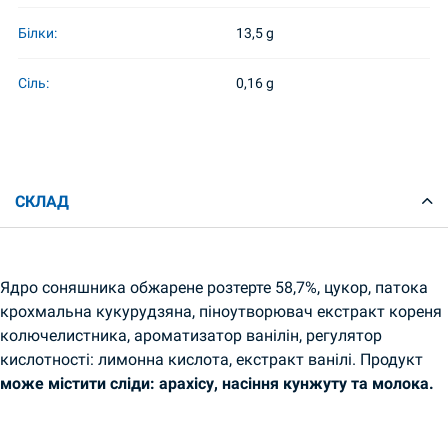
Білки:
13,5 g
Сіль:
0,16 g
СКЛАД
Ядро соняшника обжарене розтерте 58,7%, цукор, патока
крохмальна кукурудзяна, піноутворювач екстракт кореня
колючелистника, ароматизатор ванілін, регулятор
кислотності: лимонна кислота, екстракт ванілі. Продукт
може містити сліди: арахісу, насіння кунжуту та молока.