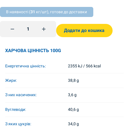
В наявності (
31
кг/шт), готове до доставки
Halva vanilja 500g quantity
Додати до кошика
ХАРЧОВА ЦІННІСТЬ 100G
Енергетична цінність:
2355 kJ / 566 kcal
Жири:
38,8 g
З них насичених:
3,6 g
Вуглеводи:
40,6 g
З яких цукрів:
34,0 g