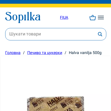
FI
UA
Головна
/
Печиво та цукерки
/
Halva vanilja 500g