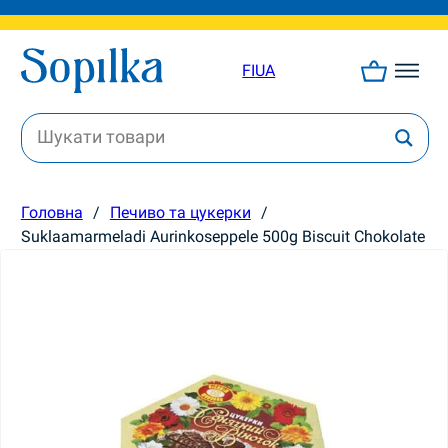
FI
UA
Головна
/
Печиво та цукерки
/
Suklaamarmeladi Aurinkoseppele 500g Biscuit Chokolate