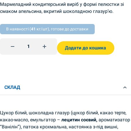
Мармеладний кондитерський виріб у формі пелюстки зі
смаком апельсина, вкритий шоколадною глазур’ю.
В наявності (
41
кг/шт), готове до доставки
Suklaamarmeladi Aurinkoseppele 500g Biscuit Chokolate qu
Додати до кошика
СКЛАД
Цукор білий, шоколадна глазур (цукор білий, какао терте,
какао-масло, емульгатор –
лецитин соєвий,
ароматизатор
“Ванілін”), патока крохмальна, настоянка з-під вишні,