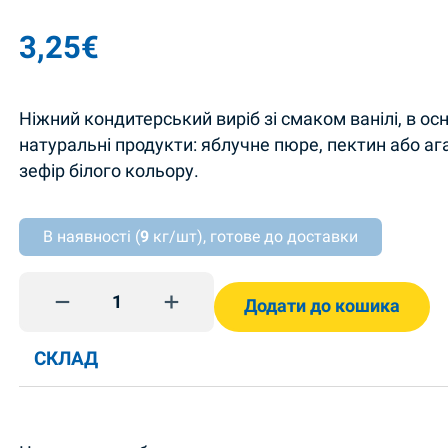
3,25
€
Ніжний кондитерський виріб зі смаком ванілі, в ос
натуральні продукти: яблучне пюре, пектин або ага
зефір білого кольору.
В наявності (
9
кг/шт), готове до доставки
Zefir White 260g Biscuit Chokolate quantity
Додати до кошика
СКЛАД