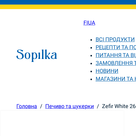
FI
UA
ВСІ ПРОДУКТИ
РЕЦЕПТИ ТА П
ПИТАННЯ ТА ВІ
ЗАМОВЛЕННЯ 
НОВИНИ
МАГАЗИНИ ТА
Головна
/
Печиво та цукерки
/
Zefir White 2