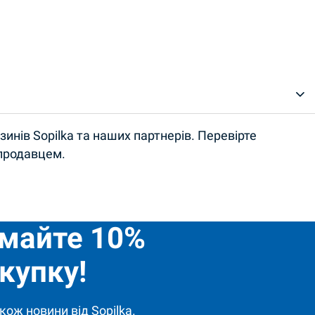
инів Sopilka та наших партнерів. Перевірте
 продавцем.
имайте 10%
купку!
кож новини від Sopilka.