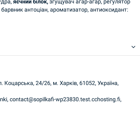
удра,
яєчний білок,
згущувач агар-агар, регулятор
, барвник антоціан, ароматизатор, антиоксидант:
 Коцарська, 24/26, м. Харків, 61052, Україна,
nki, contact@sopilkafi-wp23830.test.cchosting.fi,