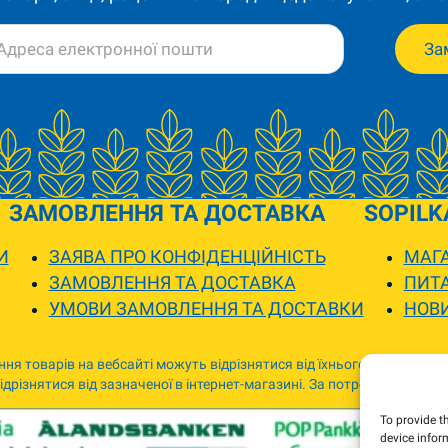
За
ЗАМОВЛЕННЯ ТА ДОСТАВКА
SOPILK
И
ЗАЯВА ПРО КОНФІДЕНЦІЙНІСТЬ
МАГА
ЗАМОВЛЕННЯ ТА ДОСТАВКА
ПИТА
УМОВИ ЗАМОВЛЕННЯ ТА ДОСТАВКИ
НОВ
ня товарів на вебсайті можуть відрізнятися від їхнього фактичного
дрізнятися від зазначеної в інтернет-магазині. За потреби ми зв’я
To provide t
device infor