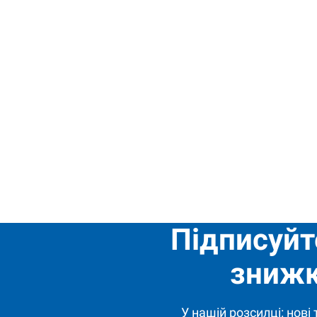
Підписуйт
знижк
У нашій розсилці: нові