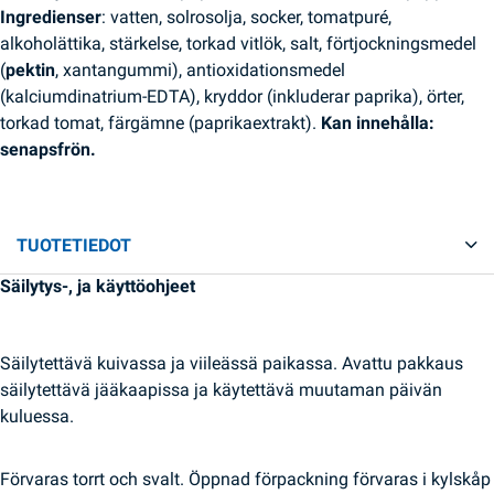
Ingredienser
: vatten, solrosolja, socker, tomatpuré,
alkoholättika, stärkelse, torkad vitlök, salt, förtjockningsmedel
(
pektin
, xantangummi), antioxidationsmedel
(kalciumdinatrium-EDTA), kryddor (inkluderar paprika), örter,
torkad tomat, färgämne (paprikaextrakt).
Kan innehålla:
senapsfrön.
TUOTETIEDOT
Säilytys-, ja käyttöohjeet
Säilytettävä kuivassa ja viileässä paikassa. Avattu pakkaus
säilytettävä jääkaapissa ja käytettävä muutaman päivän
kuluessa.
Förvaras torrt och svalt. Öppnad förpackning förvaras i kylskåp