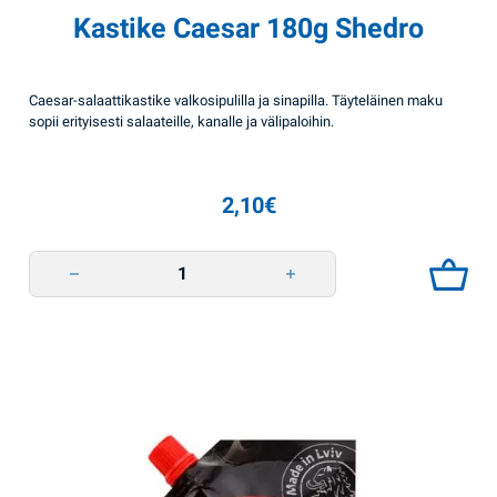
Kastike Caesar 180g Shedro
Caesar-salaattikastike valkosipulilla ja sinapilla. Täyteläinen maku
sopii erityisesti salaateille, kanalle ja välipaloihin.
2,10
€
Kastike Caesar 180g Shedro quantity