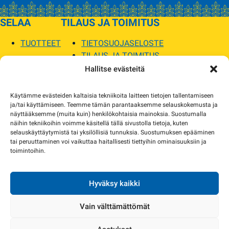
SELAA
TILAUS JA TOIMITUS
TUOTTEET
TIETOSUOJASELOSTE
TILAUS JA TOIMITUS
TOIMITUSEHDOT
Hallitse evästeitä
SOPILKA
Käytämme evästeiden kaltaisia tekniikoita laitteen tietojen tallentamiseen
ja/tai käyttämiseen. Teemme tämän parantaaksemme selauskokemusta ja
MYYMÄLÄT JA YHTEYSTIEDOT
näyttääksemme (muita kuin) henkilökohtaisia mainoksia. Suostumalla
USEIN KYSYTYT
näihin tekniikoihin voimme käsitellä tällä sivustolla tietoja, kuten
AJANKOHTAISTA
selauskäyttäytymistä tai yksilöllisiä tunnuksia. Suostumuksen epääminen
tai peruuttaminen voi vaikuttaa haitallisesti tiettyihin ominaisuuksiin ja
toimintoihin.
Tuotekuvat verkkosivustolla voivat poiketa ulkonäöltään todellisista tuotteista.
Tuotteiden saatavuus voi poiketa verkkokaupan tiedoista. Tarvittaessa otamme
yhteyttä ja sovimme korvaavista tuotteista.
Hyväksy kaikki
Vain välttämättömät