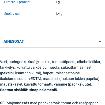
Proteiini / protein:
1 g
Suola / salt:
1,4 g
AINESOSAT
Vesi, auringonkukkaöljy, sokeri, tomaattipasta, alkoholietikka,
tärkkelys, kuivattu valkosipuli, suola, sakeuttamisaineet
(
pektiini
, ksantaanikumi), hapettumisenestoaine
(kalsiumdisodium-EDTA), mausteet (mukaan lukien paprika),
maustekasvit, kuivattu tomaatti, väriaine (paprika-uute).
Saattaa sisältää: sinapinsiemeniä.
SE:
Majonnässås med paprikasmak, tomat och rosépeppar.