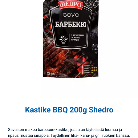
Kastike BBQ 200g Shedro
Savuisen makea barbecue-kastike, jossa on täyteläistä luumua ja
ripaus mustaa sinappia. Täydellinen liha-, kana- ja grilliruokien kanssa.