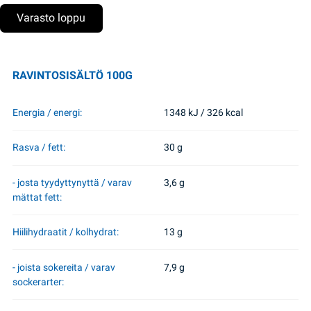
Varasto loppu
RAVINTOSISÄLTÖ 100G
Energia / energi:
1348 kJ / 326 kcal
Rasva / fett:
30 g
- josta tyydyttynyttä / varav
3,6 g
mättat fett:
Hiilihydraatit / kolhydrat:
13 g
- joista sokereita / varav
7,9 g
sockerarter: