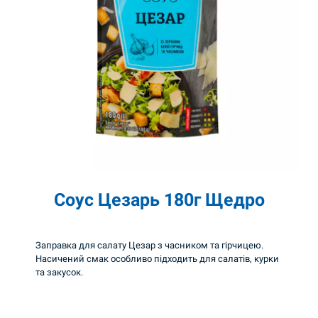
д
л
я
б
а
р
б
е
к
Соус Цезарь 180г Щедро
ю
2
Заправка для салату Цезар з часником та гірчицею.
0
Насичений смак особливо підходить для салатів, курки
0
та закусок.
г
Ш