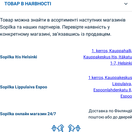
ТОВАР В НАЯВНОСТІ
Товар можна знайти в асортименті наступних магазинів
Sopilka та наших партнерів. Перевірте наявність у
конкретному магазині, зв’язавшись із продавцем.
1. kerros, Kauppahalli,
Sopilka Itis Helsinki
Kauppakeskus Itis, Itäkatu
1-7, Helsinki
1 kerros, Kauppakeskus
Lippulaiva,
Sopilka Lippulaiva Espoo
Espoonlahdenkatu 8,
Espoo
Доставка по Фінляндії
Sopilka онлайн магазин 24/7
поштою або до дверей