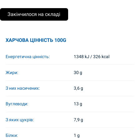
Закінчилося на складі
ХАРЧОВА ЦІННІСТЬ 100G
Енергетична цінність:
1348 kJ / 326 kcal
Жири:
30 g
З них насичених:
3,6 g
Вуглеводи:
13 g
З яких цукрів:
7,9 g
Білки:
1 g