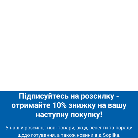
Ідеально
смакує з
м’ясом,
куркою та
стравами на
грилі.
2,10
€
Соус для барбекю 200г Шедро quantity
Підписуйтесь на розсилку -
отримайте 10% знижку на вашу
наступну покупку!
У нашій розсилці: нові товари, акції, рецепти та поради
щодо готування, а також новини від Sopilka.