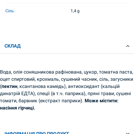
Сіль:
1,4 g
СКЛАД
Вода, олія соняшникова рафінована, цукор, томатна паста,
оцет спиртовий, крохмаль, сушений часник, сіль, загусники
(
пектин
, ксантанова камедь), антиоксидант (кальцій
динатрій ЕДТА), спеції (в т.ч. паприка), пряні трави, сушені
томати, барвник (екстракт паприки).
Може містити:
насіння гірчиці.
ІНФОРМАЦІЯ ПРО ПРОДУКТ