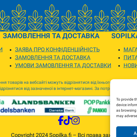
ЗАМОВЛЕННЯ ТА ДОСТАВКА
SOPILK
И
ЗАЯВА ПРО КОНФІДЕНЦІЙНІСТЬ
МАГА
ЗАМОВЛЕННЯ ТА ДОСТАВКА
ПИТА
УМОВИ ЗАМОВЛЕННЯ ТА ДОСТАВКИ
НОВ
ня товарів на вебсайті можуть відрізнятися від їхнього фактичного
дрізнятися від зазначеної в інтернет-магазині. За потреби ми зв’я
To provide t
device infor
as browsing 
may adversel
A
Copyright 2024 Sopilka.fi – Всі права захищені