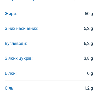
Жири:
50 g
З них насичених:
5,2 g
Вуглеводи:
6,2 g
З яких цукрів:
3,8 g
Білки:
0 g
Сіль:
1,2 g