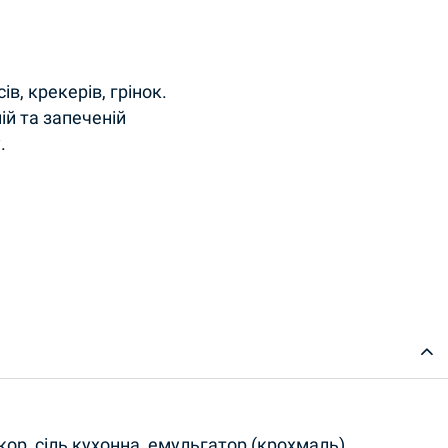
ів, крекерів, грінок.
ій та запеченій
.
ор, сіль кухонна, емульгатор (крохмаль),