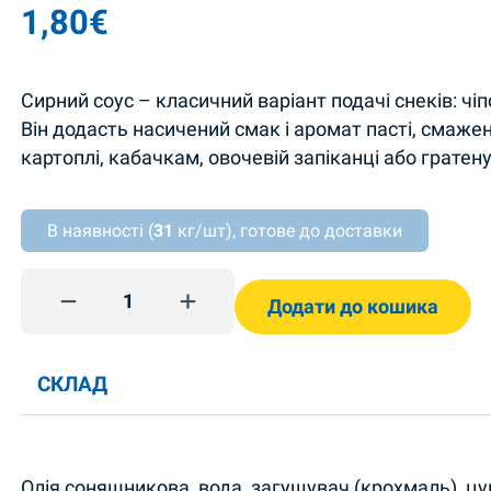
1,80
€
Сирний соус – класичний варіант подачі снеків: чіпс
Він додасть насичений смак і аромат пасті, смажен
картоплі, кабачкам, овочевій запіканці або гратену
В наявності (
31
кг/шт), готове до доставки
Juustokastike 180ml Olis quantity
Додати до кошика
СКЛАД
Олія соняшникова, вода, загущувач (крохмаль), цук