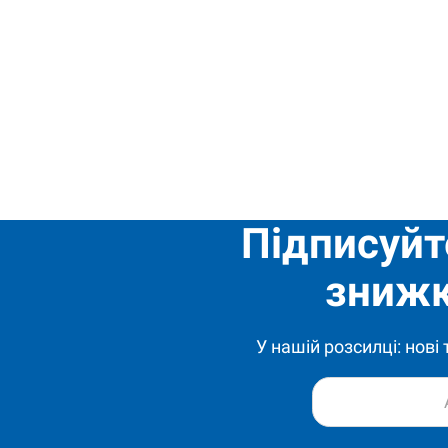
Підписуйт
знижк
У нашій розсилці: нові