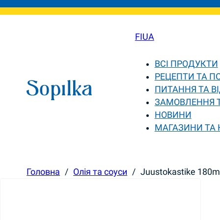
FI
UA
ВСІ ПРОДУКТИ
РЕЦЕПТИ ТА П
ПИТАННЯ ТА ВІ
ЗАМОВЛЕННЯ 
НОВИНИ
МАГАЗИНИ ТА
Головна
/
Олія та соуси
/
Juustokastike 180ml