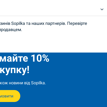
инів Sopilka та наших партнерів. Перевірте
 продавцем.
имайте 10%
купку!
кож новини від Sopilka.
мовити