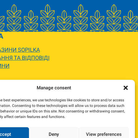
A
ЗИНИ SOPILKA
ННЯ ТА ВІДПОВІДІ
ИНИ
 вигляду.
Manage consent
жемося та погодимо заміну.
he best experiences, we use technologies like cookies to store and/or access
mation. Consenting to these technologies will allow us to process data such
behavior or unique IDs on this site. Not consenting or withdrawing consent,
y affect certain features and functions.
ccept
Deny
View preferences