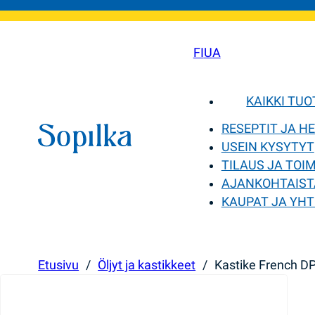
FI
UA
KAIKKI TU
RESEPTIT JA H
USEIN KYSYTYT
TILAUS JA TOI
AJANKOHTAIST
KAUPAT JA YHT
Etusivu
/
Öljyt ja kastikkeet
/
Kastike French 