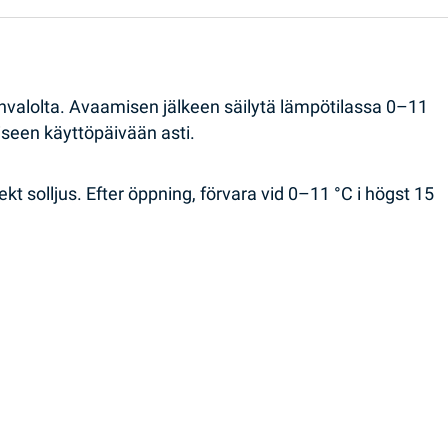
nvalolta. Avaamisen jälkeen säilytä lämpötilassa 0–11
iseen käyttöpäivään asti.
t solljus. Efter öppning, förvara vid 0–11 °C i högst 15