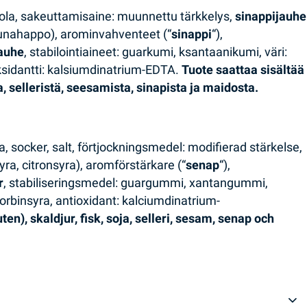
suola, sakeuttamisaine: muunnettu tärkkelys,
sinappijauhe
unahappo), arominvahventeet (“
sinappi
“),
auhe
, stabilointiaineet: guarkumi, ksantaanikumi, väri:
oksidantti: kalsiumdinatrium-EDTA.
Tuote saattaa sisältää
ta, selleristä, seesamista, sinapista ja maidosta.
a, socker, salt, förtjockningsmedel: modifierad stärkelse,
yra, citronsyra), aromförstärkare (“
senap
“),
r
, stabiliseringsmedel: guargummi, xantangummi,
orbinsyra, antioxidant: kalciumdinatrium-
n), skaldjur, fisk, soja, selleri, sesam, senap och