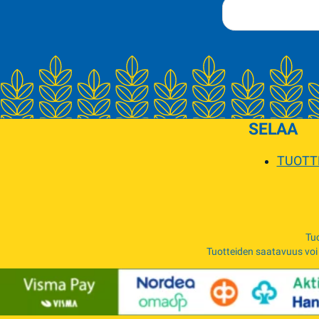
SELAA
TUOTT
Tuo
Tuotteiden saatavuus voi