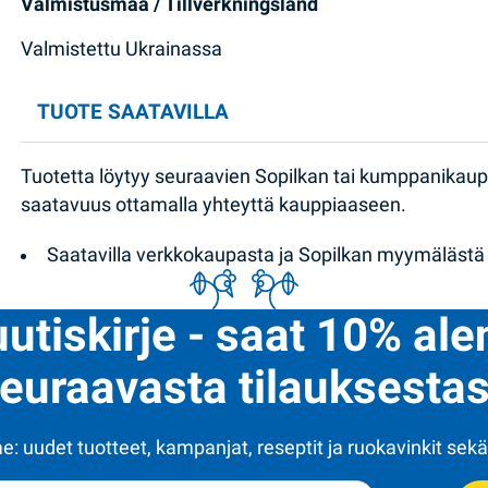
Valmistusmaa / Tillverkningsland
Valmistettu Ukrainassa
TUOTE SAATAVILLA
Tuotetta löytyy seuraavien Sopilkan tai kumppanikau
saatavuus ottamalla yhteyttä kauppiaaseen.
Saatavilla verkkokaupasta ja Sopilkan myymälästä
uutiskirje - saat 10% al
euraavasta tilauksestas
: uudet tuotteet, kampanjat, reseptit ja ruokavinkit sekä