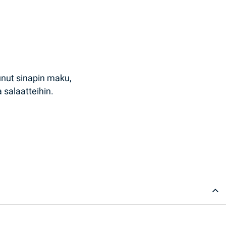
unut sinapin maku,
a salaatteihin.