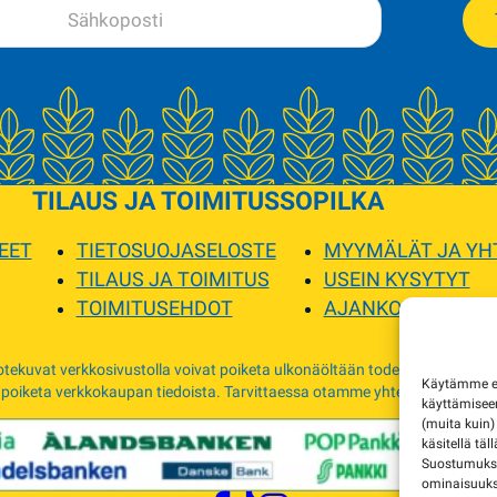
TILAUS JA TOIMITUS
SOPILKA
EET
TIETOSUOJASELOSTE
MYYMÄLÄT JA YH
TILAUS JA TOIMITUS
USEIN KYSYTYT
TOIMITUSEHDOT
AJANKOHTAISTA
tekuvat verkkosivustolla voivat poiketa ulkonäöltään todellisista tuottei
Käytämme evä
 poiketa verkkokaupan tiedoista. Tarvittaessa otamme yhteyttä ja sovimm
käyttämise
(muita kuin)
käsitellä täl
Suostumuksen
ominaisuuksi