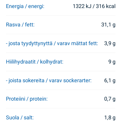
Energia / energi:
1322 kJ / 316 kcal
Rasva / fett:
31,1 g
- josta tyydyttynyttä / varav mättat fett:
3,9 g
Hiilihydraatit / kolhydrat:
9 g
- joista sokereita / varav sockerarter:
6,1 g
Proteiini / protein:
0,7 g
Suola / salt:
1,8 g