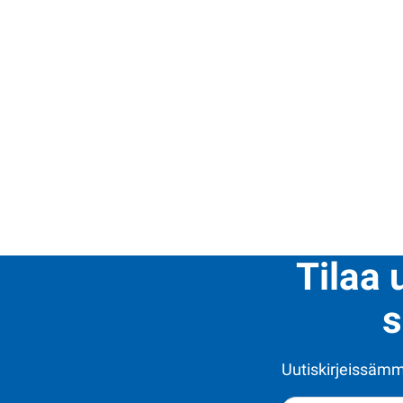
Tilaa 
s
Uutiskirjeissämme