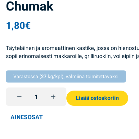
Chumak
1,80
€
Täyteläinen ja aromaattinen kastike, jossa on hienost
sopii erinomaisesti makkaroille, grilliruokiin, voileipiin j
Varastossa (
27
kg/kpl), valmiina toimitettavaksi
Kastike French DP 200g Chumak quantity
Lisää ostoskoriin
AINESOSAT