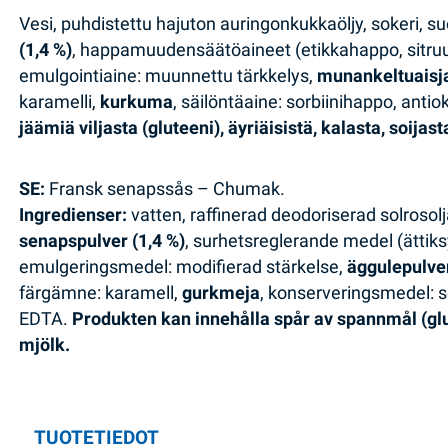
Vesi, puhdistettu hajuton auringonkukkaöljy, sokeri, 
(1,4 %)
, happamuudensäätöaineet (etikkahappo, sitru
emulgointiaine: muunnettu tärkkelys,
munankeltuaisj
karamelli,
kurkuma
, säilöntäaine: sorbiinihappo, anti
jäämiä viljasta (gluteeni), äyriäisistä, kalasta, soijas
SE:
Fransk senapssås – Chumak.
Ingredienser:
vatten, raffinerad deodoriserad solrosolj
senapspulver (1,4 %)
, surhetsreglerande medel (ättiks
emulgeringsmedel: modifierad stärkelse,
äggulepulve
färgämne: karamell,
gurkmeja
, konserveringsmedel: s
EDTA.
Produkten kan innehålla spår av spannmål (glute
mjölk.
TUOTETIEDOT