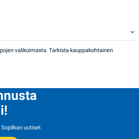
ppojen valikoimasta. Tarkista kauppakohtainen
ennusta
i!
 Sopilkan uutiset.