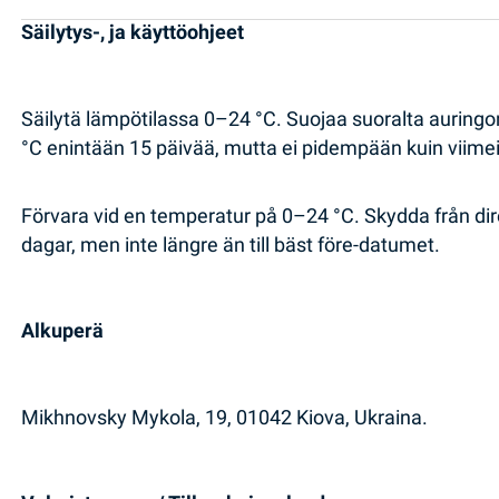
Säilytys-, ja käyttöohjeet
Säilytä lämpötilassa 0–24 °C. Suojaa suoralta auringo
°C enintään 15 päivää, mutta ei pidempään kuin viime
Förvara vid en temperatur på 0–24 °C. Skydda från direk
dagar, men inte längre än till bäst före-datumet.
Alkuperä
Mikhnovsky Mykola, 19, 01042 Kiova, Ukraina.