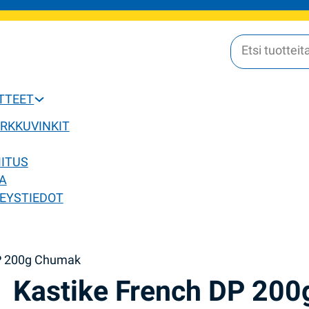
OTTEET
ERKKUVINKIT
MITUS
A
EYSTIEDOT
DP 200g Chumak
Kastike French DP 200