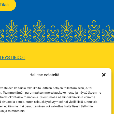
Tilaa
TEYSTIEDOT
Hallitse evästeitä
sta.
steiden kaltaisia tekniikoita laitteen tietojen tallentamiseen ja/tai
e korvaavista tuotteista.
en. Teemme tämän parantaaksemme selauskokemusta ja näyttääksemme
 henkilökohtaisia mainoksia. Suostumalla näihin tekniikoihin voimme
lä sivustolla tietoja, kuten selauskäyttäytymistä tai yksilöllisiä tunnuksia.
 epääminen tai peruuttaminen voi vaikuttaa haitallisesti tiettyihin
in ja toimintoihin.