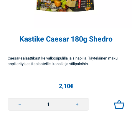
Kastike Caesar 180g Shedro
Caesar-salaattikastike valkosipulilla ja sinapilla. Täyteläinen maku
sopii erityisesti salaateille, kanalle ja välipaloihin.
2,10
€
Kastike Caesar 180g Shedro quantity