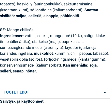
tabasco), kasviöljy (auringonkukka), sakeuttamisaine
(ksantaanikumi), säilöntäaine (kaliumsorbaatti).
Saattaa
sisältää: soijaa, selleriä, sinappia, pähkinöitä.
SE:
Mango-chilisås.
Ingredienser:
vatten, socker, mangopuré (10 %), saltgurklake
(innehåller ättika), stärkelse (majs), paprika, salt,
surhetsreglerande medel (citronsyra), kryddor (gurkmeja,
koriander, ingefära,
muskotnöt
, kummin, chili, peppar, tabasco),
vegetabilisk olja (solros), förtjockningsmedel (xantangummi),
konserveringsmedel (kaliumsorbat).
Kan innehålla: soja,
selleri, senap, nötter.
TUOTETIEDOT
Säilytys-, ja käyttöohjeet