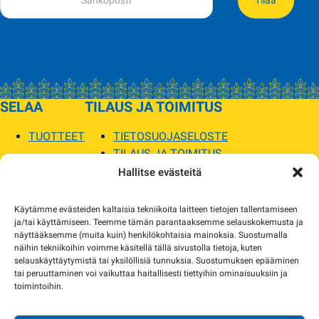
Tilaa
SELAA
TILAUS JA TOIMITUS
TUOTTEET
TIETOSUOJASELOSTE
TILAUS JA TOIMITUS
TOIMITUSEHDOT
Hallitse evästeitä
SOPILKA
Käytämme evästeiden kaltaisia tekniikoita laitteen tietojen tallentamiseen
ja/tai käyttämiseen. Teemme tämän parantaaksemme selauskokemusta ja
MYYMÄLÄT JA YHTEYSTIEDOT
näyttääksemme (muita kuin) henkilökohtaisia mainoksia. Suostumalla
USEIN KYSYTYT
näihin tekniikoihin voimme käsitellä tällä sivustolla tietoja, kuten
AJANKOHTAISTA
selauskäyttäytymistä tai yksilöllisiä tunnuksia. Suostumuksen epääminen
tai peruuttaminen voi vaikuttaa haitallisesti tiettyihin ominaisuuksiin ja
toimintoihin.
Tuotekuvat verkkosivustolla voivat poiketa ulkonäöltään todellisista tuotteista.
Tuotteiden saatavuus voi poiketa verkkokaupan tiedoista. Tarvittaessa otamme