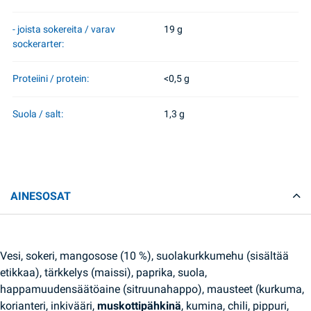
- joista sokereita / varav
19 g
sockerarter:
Proteiini / protein:
<0,5 g
Suola / salt:
1,3 g
AINESOSAT
Vesi, sokeri, mangosose (10 %), suolakurkkumehu (sisältää
etikkaa), tärkkelys (maissi), paprika, suola,
happamuudensäätöaine (sitruunahappo), mausteet (kurkuma,
korianteri, inkivääri,
muskottipähkinä
, kumina, chili, pippuri,