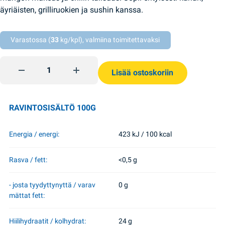
äyriäisten, grilliruokien ja sushin kanssa.
Varastossa (
33
kg/kpl), valmiina toimitettavaksi
Kastike MANGO ja CHILI 200g Shedro quantity
Lisää ostoskoriin
RAVINTOSISÄLTÖ 100G
Energia / energi:
423 kJ / 100 kcal
Rasva / fett:
<0,5 g
- josta tyydyttynyttä / varav
0 g
mättat fett:
Hiilihydraatit / kolhydrat:
24 g