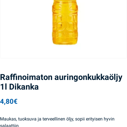
Raffinoimaton auringonkukkaöljy
1l Dikanka
4,80
€
Maukas, tuoksuva ja terveellinen öljy, sopii erityisen hyvin
salaattiin.