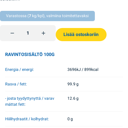
Varastossa (
7
kg/kpl), valmiina toimitettavaksi
Raffinoimaton auringonkukkaöljy 1l Dikanka quantity
Lisää ostoskoriin
RAVINTOSISÄLTÖ 100G
Energia / energi:
3696kJ / 899kcal
Rasva / fett:
99.9 g
- josta tyydyttynyttä / varav
12.6 g
mättat fett:
Hiilihydraatit / kolhydrat:
0 g