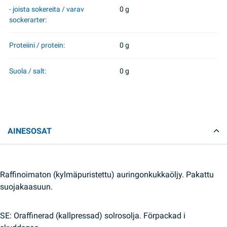
- joista sokereita / varav
0 g
sockerarter:
Proteiini / protein:
0 g
Suola / salt:
0 g
AINESOSAT
Raffinoimaton (kylmäpuristettu) auringonkukkaöljy. Pakattu
suojakaasuun.
SE: Oraffinerad (kallpressad) solrosolja. Förpackad i