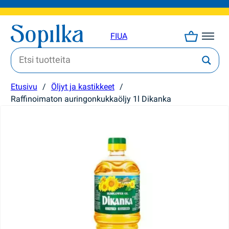
FI
UA
Etusivu
/
Öljyt ja kastikkeet
/
Raffinoimaton auringonkukkaöljy 1l Dikanka