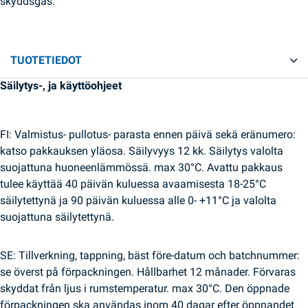
skyddsgas.
TUOTETIEDOT
Säilytys-, ja käyttöohjeet
FI: Valmistus- pullotus- parasta ennen päivä sekä eränumero:
katso pakkauksen yläosa. Säilyvyys 12 kk. Säilytys valolta
suojattuna huoneenlämmössä. max 30°C. Avattu pakkaus
tulee käyttää 40 päivän kuluessa avaamisesta 18-25°C
säilytettynä ja 90 päivän kuluessa alle 0- +11°C ja valolta
suojattuna säilytettynä.
SE: Tillverkning, tappning, bäst före-datum och batchnummer:
se överst på förpackningen. Hållbarhet 12 månader. Förvaras
skyddat från ljus i rumstemperatur. max 30°C. Den öppnade
förpackningen ska användas inom 40 dagar efter öppnandet