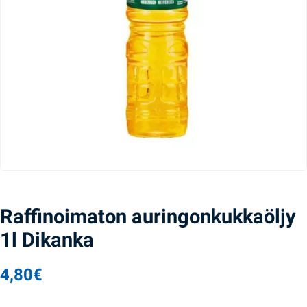
Raffinoimaton auringonkukkaöljy
1l Dikanka
4,80
€