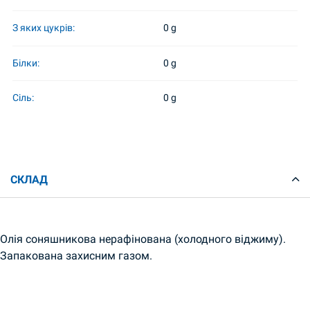
З яких цукрів:
0 g
Білки:
0 g
Сіль:
0 g
СКЛАД
Олія соняшникова нерафінована (холодного віджиму).
Запакована захисним газом.