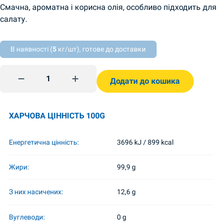
Смачна, ароматна і корисна олія, особливо підходить для
салату.
В наявності (
5
кг/шт), готове до доставки
Raffinoimaton auringonkukkaöljy 1l Dikanka quantity
Додати до кошика
ХАРЧОВА ЦІННІСТЬ 100G
Енергетична цінність:
3696 kJ / 899 kcal
Жири:
99,9 g
З них насичених:
12,6 g
Вуглеводи:
0 g