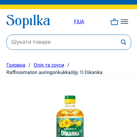
FI
UA
Головна
/
Олія та соуси
/
Raffinoimaton auringonkukkaöljy 1l Dikanka