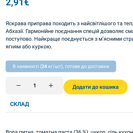
2,91
€
Яскрава приправа походить з найсвітлішого та тепл
Абхазії. Гармонійне поєднання спецій дозволяє см
поступово. Найкраще поєднується з м’ясними стр
ягням або куркою.
В наявності (
24
кг/шт), готове до доставки
Абхазька аджика 212г Руна quantity
Додати до кошика
СКЛАД
Вода питна, томатна паста (36 %), цукор, сіль кухо