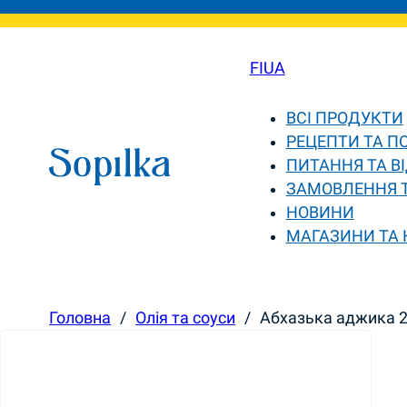
FI
UA
ВСІ ПРОДУКТИ
РЕЦЕПТИ ТА П
ПИТАННЯ ТА ВІ
ЗАМОВЛЕННЯ 
НОВИНИ
МАГАЗИНИ ТА
Головна
/
Олія та соуси
/
Абхазька аджика 2