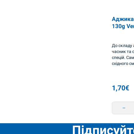
Аджика 
130g Ve
До складу 
часник та 
спецій. Са
східного с
1,70
€
Аджика 
Підписуйт