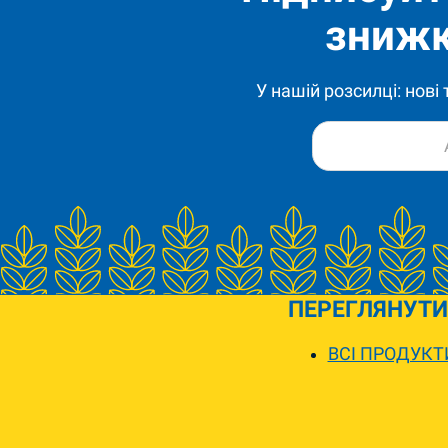
знижк
У нашій розсилці: нові
ПЕРЕГЛЯНУТИ
ВСІ ПРОДУКТ