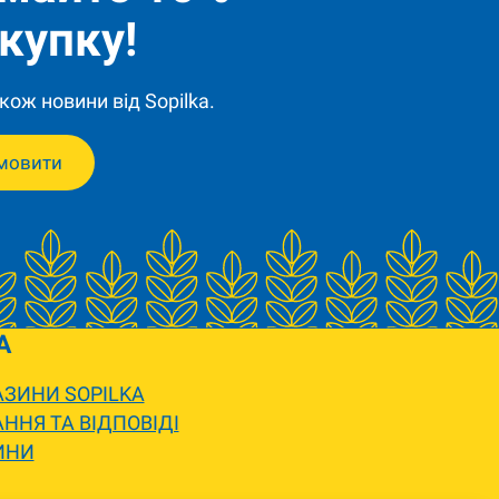
купку!
кож новини від Sopilka.
мовити
A
ЗИНИ SOPILKA
ННЯ ТА ВІДПОВІДІ
ИНИ