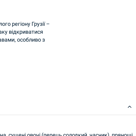
ого регіону Грузії –
аку відкриватися
авами, особливо з
нна, сушені овочі (перець солодкий, часник), прянощі