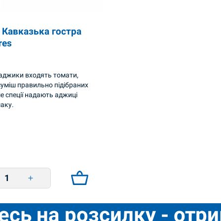
Кавказька гостра
res
аджики входять томати,
суміш правильно підібраних
ме спеції надають аджиці
маку.
Кавказька гостра 130g Veres quantity
есь на розсилку - отр