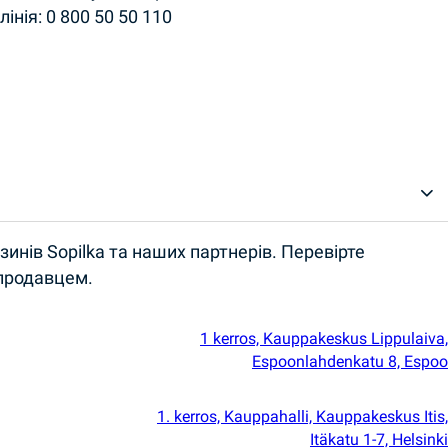
інія: 0 800 50 50 110
инів Sopilka та наших партнерів. Перевірте
 продавцем.
1 kerros, Kauppakeskus Lippulaiva,
Espoonlahdenkatu 8, Espoo
1. kerros, Kauppahalli, Kauppakeskus Itis,
Itäkatu 1-7, Helsinki