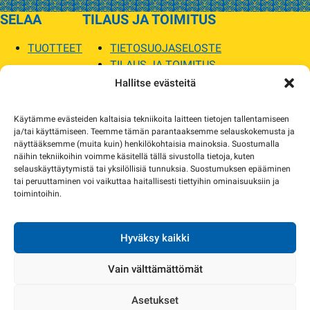
SELAA
TILAUS JA TOIMITUS
TUOTTEET
TIETOSUOJASELOSTE
TILAUS JA TOIMITUS
TOIMITUSEHDOT
Hallitse evästeitä
SOPILKA
Käytämme evästeiden kaltaisia tekniikoita laitteen tietojen tallentamiseen
ja/tai käyttämiseen. Teemme tämän parantaaksemme selauskokemusta ja
MYYMÄLÄT JA YHTEYSTIEDOT
näyttääksemme (muita kuin) henkilökohtaisia mainoksia. Suostumalla
USEIN KYSYTYT
näihin tekniikoihin voimme käsitellä tällä sivustolla tietoja, kuten
AJANKOHTAISTA
selauskäyttäytymistä tai yksilöllisiä tunnuksia. Suostumuksen epääminen
tai peruuttaminen voi vaikuttaa haitallisesti tiettyihin ominaisuuksiin ja
toimintoihin.
Tuotekuvat verkkosivustolla voivat poiketa ulkonäöltään todellisista tuotteista.
Tuotteiden saatavuus voi poiketa verkkokaupan tiedoista. Tarvittaessa otamme
yhteyttä ja sovimme korvaavista tuotteista.
Hyväksy kaikki
Vain välttämättömät
Asetukset
Copyright 2024 Sopilka.fi – kaikki oikeudet pidätetään