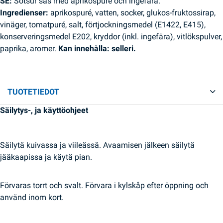
SE:
Sötsur sås med aprikospuré och ingefära.
Ingredienser:
aprikospuré, vatten, socker, glukos-fruktossirap,
vinäger, tomatpuré, salt, förtjockningsmedel (E1422, E415),
konserveringsmedel E202, kryddor (inkl. ingefära), vitlökspulver,
paprika, aromer.
Kan innehålla: selleri.
TUOTETIEDOT
Säilytys-, ja käyttöohjeet
Säilytä kuivassa ja viileässä. Avaamisen jälkeen säilytä
jääkaapissa ja käytä pian.
Förvaras torrt och svalt. Förvara i kylskåp efter öppning och
använd inom kort.