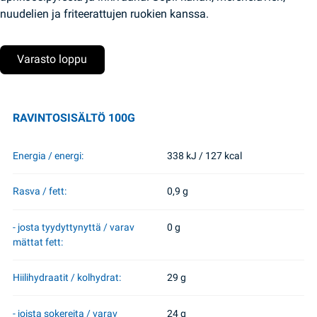
nuudelien ja friteerattujen ruokien kanssa.
Varasto loppu
RAVINTOSISÄLTÖ 100G
Energia / energi:
338 kJ / 127 kcal
Rasva / fett:
0,9 g
- josta tyydyttynyttä / varav
0 g
mättat fett:
Hiilihydraatit / kolhydrat:
29 g
- joista sokereita / varav
24 g