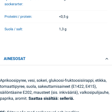
sockerarter:
Proteiini / protein:
<0,5 g
Suola / salt:
1,3 g
AINESOSAT
Aprikoosipyree, vesi, sokeri, glukoosi-fruktoosisiirappi, etikka,
tomaattipyree, suola, sakeuttamisaineet (E1422, E415),
säilöntäaine E202, mausteet (sis. inkivääriä), valkosipulijauhe,
paprika, aromit.
Saattaa sisältää: selleriä.