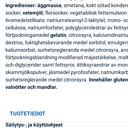
Ingredienser: äggmassa
, smetana, kokt sötad konden
socker,
vetemjöl
, florsocker, vegetabilisk fettemulsion
livsmedelstillsats: natriumstearoyl-2-laktylat, mono- o
cellulosa, natriumfosfater, polyglycerolestrar av fetts
förtjockningsmedel
gelatin
, citronsyra, kalciumdinatr
dextros, fuktighetsbevarande medel sorbitol, emulge
kaliumsorbat, surhetsreglerande medel citronsyra, aro
förtjockningsblandning modifierad majsstärkelse, ma
och diglycerider samt fettsyror, ättiksyraestrar av mon
skummjölkspulver, jäsmedel pyrofosfater, natriumkarb
surhetsreglerande medel citronsyra.
Innehåller gluten
valnötter och mandlar.
TUOTETIEDOT
Säilytys-, ja käyttöohjeet