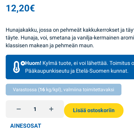
12,20
€
Hunajakakku, jossa on pehmeät kakkukerrokset ja tä
täyte. Hunaja, voi, smetana ja vanilja-kermainen aromi
klassisen makean ja pehmeän maun.
Huom!
Kylmä tuote, ei voi lähettää. Toimitus o
Pääkaupunkiseutu ja Etelä-Suomen kunnat.
Varastossa (
16
kg/kpl), valmiina toimitettavaksi
Hunajakakku 450g Tarta quantity
Lisää ostoskoriin
AINESOSAT