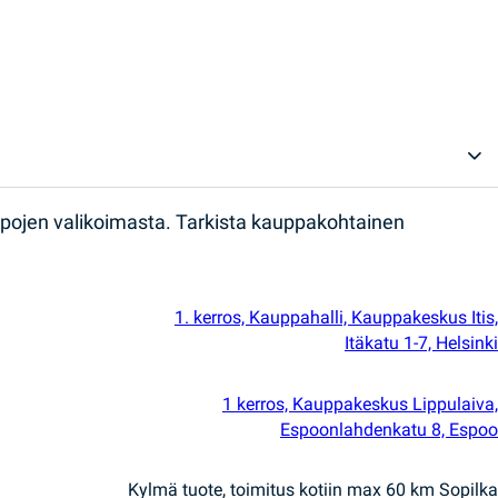
ppojen valikoimasta. Tarkista kauppakohtainen
1. kerros, Kauppahalli, Kauppakeskus Itis,
Itäkatu 1-7, Helsinki
1 kerros, Kauppakeskus Lippulaiva,
Espoonlahdenkatu 8, Espoo
Kylmä tuote, toimitus kotiin max 60 km Sopilka