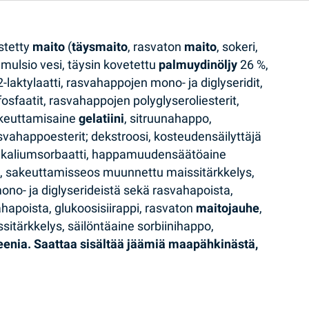
istetty
maito
(
täysmaito
, rasvaton
maito
, sokeri,
mulsio vesi, täysin kovetettu
palmuydinöljy
26 %,
laktylaatti, rasvahappojen mono- ja diglyseridit,
osfaatit, rasvahappojen polyglyseroliesterit,
sakeuttamisaine
gelatiini
, sitruunahappo,
vahappoesterit; dekstroosi, kosteudensäilyttäjä
ine kaliumsorbaatti, happamuudensäätöaine
 %, sakeuttamisseos muunnettu maissitärkkelys,
ono- ja diglyserideistä sekä rasvahapoista,
hapoista, glukoosisiirappi, rasvaton
maitojauhe
,
sitärkkelys, säilöntäaine sorbiinihappo,
teenia. Saattaa sisältää jäämiä maapähkinästä,