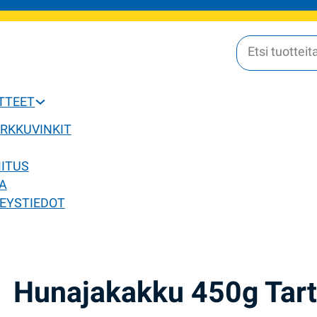
OTTEET
ERKKUVINKIT
MITUS
A
EYSTIEDOT
Hunajakakku 450g Tar