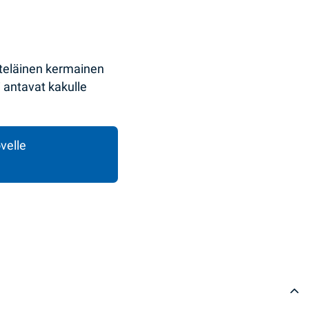
yteläinen kermainen
 antavat kakulle
velle