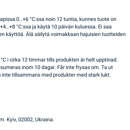
aapissa 0…+6 °C:ssa noin 12 tuntia, kunnes tuote on
 +4…+8 °C:ssa ja käytä 10 päivän kuluessa. Ei saa
n käyttöä. Älä säilytä voimakkaan hajuisien tuotteiden
 °C i cirka 12 timmar tills produkten är helt upptinad.
onsumeras inom 10 dagar. Får inte frysas om. Ta ut
 inte tillsammans med produkter med stark lukt.
. Kyiv, 02002, Ukraina.