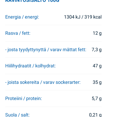
RAVINTOSISÄLTÖ 100G
Energia / energi:
1304 kJ / 319 kcal
Rasva / fett:
12 g
- josta tyydyttynyttä / varav mättat fett:
7,3 g
Hiilihydraatit / kolhydrat:
47 g
- joista sokereita / varav sockerarter:
35 g
Proteiini / protein:
5,7 g
Suola / salt:
0,21 g