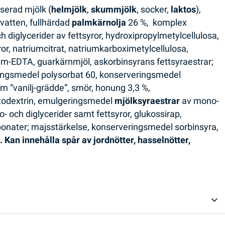
serad mjölk (
helmjölk
,
skummjölk
, socker,
laktos
),
 vatten, fullhärdad
palmkärnolja
26 %, komplex
ch diglycerider av fettsyror, hydroxipropylmetylcellulosa,
yror, natriumcitrat, natriumkarboximetylcellulosa,
ium-EDTA, guarkärnmjöl, askorbinsyrans fettsyraestrar;
ringsmedel polysorbat 60, konserveringsmedel
m “vanilj-grädde”, smör, honung 3,3 %,
ltodextrin, emulgeringsmedel
mjölksyraestrar
av mono-
o- och diglycerider samt fettsyror, glukossirap,
onater; majsstärkelse, konserveringsmedel sorbinsyra,
. Kan innehålla spår av jordnötter, hasselnötter,