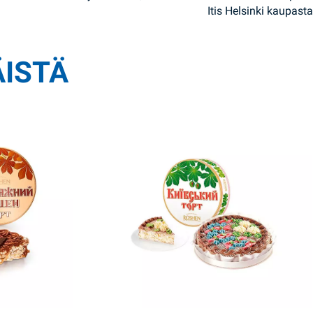
Itis Helsinki kaupasta
ÄISTÄ