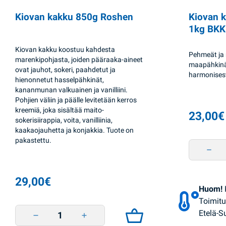
Kiovan kakku 850g Roshen
Kiovan 
1kg BKK
Kiovan kakku koostuu kahdesta
Pehmeät ja 
marenkipohjasta, joiden pääraaka-aineet
maapähkinä
ovat jauhot, sokeri, paahdetut ja
harmonisest
hienonnetut hasselpähkinät,
kananmunan valkuainen ja vanilliini.
Pohjien väliin ja päälle levitetään kerros
kreemiä, joka sisältää maito-
23,00
€
sokerisiirappia, voita, vanilliinia,
kaakaojauhetta ja konjakkia. Tuote on
pakastettu.
Kiovan 
29,00
€
Huom!
Toimitu
Kiovan kakku 850g Roshen quantity
Etelä-