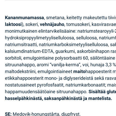
Kananmunamassa
, smetana, keitetty makeutettu tiiv
laktoosi
), sokeri,
vehnäjauho
, tomusokeri, kasvirasvae
monimutkainen elintarvikelisäaine: natriumstearoyyli-2-
hydroksipropyylimetyyliselluloosa, selluloosa, natriumf
natriumsitraatti, natriumkarboksimetyyliselluloosa, 
kalsiumdinatrium-EDTA, guarkumi, askorbiinihapon ras
sorbitoli, emulgointiaine polysorbaatti 60, säilöntäa
sitruunahappo, aromi “vanilja-kerma”, voi, hunaja 3,3
maltodekstriini, emulgointiaineet
maito
happoesterit m
etikkahappoesterit mono- ja diglyserideistä sekä rasva
nostatusaineet pyrofosfaatit, natriumkarbonaatit; mais
happamuudensäätöaine sitruunahappo.
Sisältää glu
hasselpähkinästä, saksanpähkinästä ja mantelista.
SE:
Medovik-honungstårta, djupfryst.