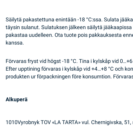
Säilytä pakastettuna enintään -18 °C:ssa. Sulata jääk
täysin sulanut. Sulatuksen jälkeen säilytä jääkaapissa
pakastaa uudelleen. Ota tuote pois pakkauksesta enne
kanssa.
Förvaras fryst vid högst -18 °C. Tina i kylskåp vid 0…+6
Efter upptining förvaras i kylskåp vid +4…+8 °C och k
produkten ur förpackningen före konsumtion. Förvaras
Alkuperä
1010Vyrobnyk TOV «LA TARTA» vul. Chernigivska, 51, m