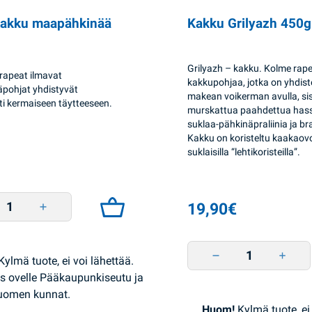
kakku maapähkinää
Kakku Grilyazh 450
Grilyazh – kakku. Kolme rap
rapeat ilmavat
kakkupohjaa, jotka on yhdist
pohjat yhdistyvät
makean voikerman avulla, si
i kermaiseen täytteeseen.
murskattua paahdettua hass
suklaa-pähkinäpraliinia ja b
Kakku on koristeltu kaakaovo
suklaisilla “lehtikoristeilla”.
kakku maapähkinää 1kg BKK quantity
19,90
€
Kakku Grilyazh 450g Ros
Kylmä tuote, ei voi lähettää.
s ovelle Pääkaupunkiseutu ja
Suomen kunnat.
Huom!
Kylmä tuote, ei 