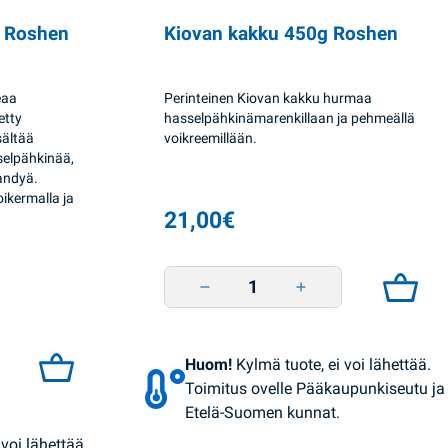
g Roshen
Kiovan kakku 450g Roshen
eaa
Perinteinen Kiovan kakku hurmaa
etty
hasselpähkinämarenkillaan ja pehmeällä
sältää
voikreemillään.
elpähkinää,
randyä.
ikermalla ja
21,00
€
Kiovan kakku 450g Roshen quantity
hen quantity
Huom!
Kylmä tuote, ei voi lähettää.
Toimitus ovelle Pääkaupunkiseutu ja
Etelä-Suomen kunnat.
voi lähettää.