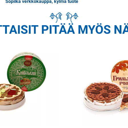
Sopilka verkkokauppa, kylmä tuote
TAISIT PITÄÄ MYÖS N