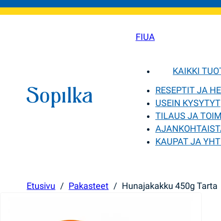
FI
UA
KAIKKI TU
RESEPTIT JA H
USEIN KYSYTYT
TILAUS JA TOI
AJANKOHTAIST
KAUPAT JA YHT
Etusivu
/
Pakasteet
/
Hunajakakku 450g Tarta