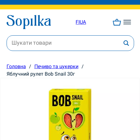
FI
UA
Головна
/
Печиво та цукерки
/
Яблучний рулет Bob Snail 30г