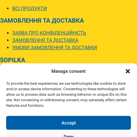
ВСІ ПРОДУКТИ
ЗАМОВЛЕННЯ ТА ДОСТАВКА
ЗАЯВА ПРО КОНФІДЕНЦІЙНІСТЬ
ЗАМОВЛЕННЯ ТА ДОСТАВКА
УМОВИ ЗАМОВЛЕННЯ ТА ДОСТАВКИ
SOPILKA
Manage consent
МАГАЗИНИ SOPILKA
ПИТАННЯ ТА ВІДПОВІДІ
To provide the best experiences, we use technologies like cookies to store
НОВИНИ
and/or access device information. Consenting to these technologies will
allow us to process data such as browsing behavior or unique IDs on this
site. Not consenting or withdrawing consent, may adversely affect certain
Зображення товарів на вебсайті можуть відрізнятися від їхнього
features and functions.
фактичного вигляду.
Наявність товарів може відрізнятися від зазначеної в інтернет-магазині.
За потреби ми зв’яжемося та погодимо заміну.
Accept
Deny