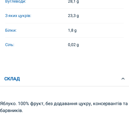
Вуглеводи:
28,1 g
З яких цукрів:
23,3 g
Білки:
1,8 g
Сіль:
0,02 g
СКЛАД
Яблуко. 100% фрукт, без додавання цукру, консервантів та
барвників.