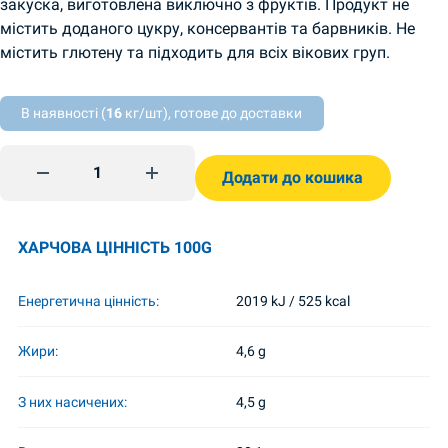
закуска, виготовлена ​​виключно з фруктів. Продукт не
містить доданого цукру, консервантів та барвників. Не
містить глютену та підходить для всіх вікових груп.
В наявності (
16
кг/шт), готове до доставки
Яблучний рулет Bob Snail 30г quantity
Додати до кошика
ХАРЧОВА ЦІННІСТЬ 100G
Енергетична цінність:
2019 kJ / 525 kcal
Жири:
4,6 g
З них насичених:
4,5 g