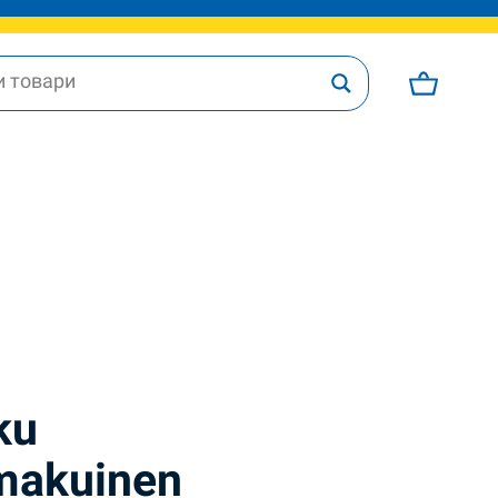
ku
makuinen