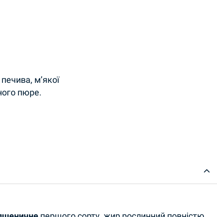
печива, м’якої
ного пюре.
пшеничне
першого сорту, жир рослинний повністю