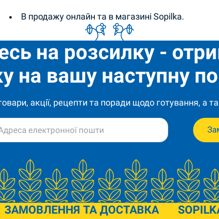
В продажу онлайн та в магазині Sopilka.
есь на розсилку - отр
у на вашу наступну по
 товари, акції, рецепти та поради щодо готування, а та
За
ЗАМОВЛЕННЯ ТА ДОСТАВКА
SOPILK