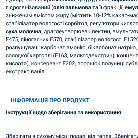
гідрогенізований (
олія пальмова
та її фракції,
емул
зниженим вмістом жиру (містить 10-12% какао-ма
стабілізатор вологості сорбітол, регулятори кисло
суха молочна
, драглеутворювач пектин, емульгатор
Е475, піногасник Е570, стабілізатор вологості Е1520
розпушувачі: карбонат амонію, бікарбонат натрію,
солодкої картоплі (Е163, мальтодекстрин), концен
кислота), консервант Е202, порошок полуниці субл
екстракт ванілі.
ІНФОРМАЦІЯ ПРО ПРОДУКТ
Інструкції щодо зберігання та використання
Зберігати в сухому місці подалі від тепла. Зберігат