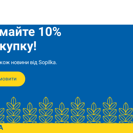
имайте 10%
купку!
кож новини від Sopilka.
мовити
A