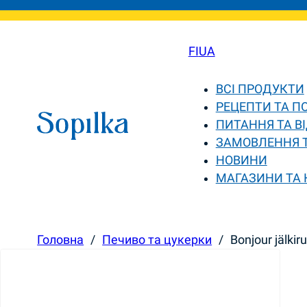
FI
UA
ВСІ ПРОДУКТИ
РЕЦЕПТИ ТА П
ПИТАННЯ ТА ВІ
ЗАМОВЛЕННЯ 
НОВИНИ
МАГАЗИНИ ТА
Головна
/
Печиво та цукерки
/
Bonjour jälki