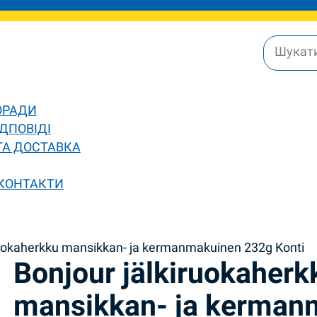
ОРАДИ
ДПОВІДІ
ТА ДОСТАВКА
 КОНТАКТИ
ruokaherkku mansikkan- ja kermanmakuinen 232g Konti
Bonjour jälkiruokaherk
mansikkan- ja kerman