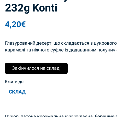
232g Konti
4,20
€
Глазурований десерт, що складається з цукрового 
карамелі та ніжного суфле із додаванням полунич
Закінчилося на складі
Вжити до:
СКЛАД
Цукор, патока крохмальна кукурудзяна,
борошно 