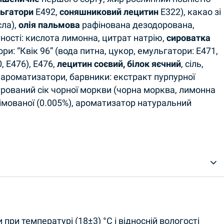
ьгатори
Е492,
соняшниковий лецитин
Е322), какао зі
сла),
олія пальмова
рафінована дезодорована,
тності: кислота лимонна, цитрат натрію,
сироватка
и: “Квік 96” (вода питна, цукор, емульгатори: Е471,
, Е476), Е476,
лецитин соєвий, білок яєчний
, сіль,
 ароматизатори, барвники: екстракт пурпурної
трований сік чорної моркви (чорна морква, лимонна
імованої (0.005%), ароматизатор натуральний
и при температурі (18±3) °С і відносній вологості