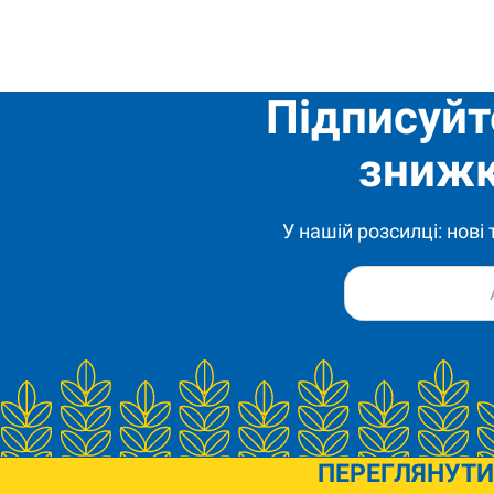
Підписуйт
знижк
У нашій розсилці: нові
ПЕРЕГЛЯНУТИ