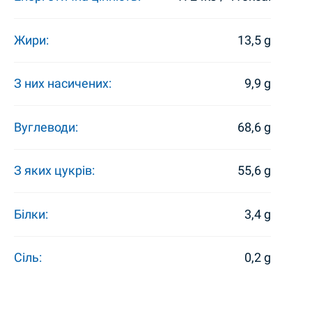
Жири:
13,5 g
З них насичених:
9,9 g
Вуглеводи:
68,6 g
З яких цукрів:
55,6 g
Білки:
3,4 g
Сіль:
0,2 g