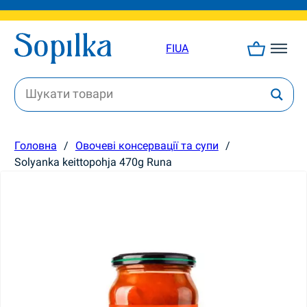
FI
UA
Головна
/
Овочеві консервації та супи
/
Solyanka keittopohja 470g Runa