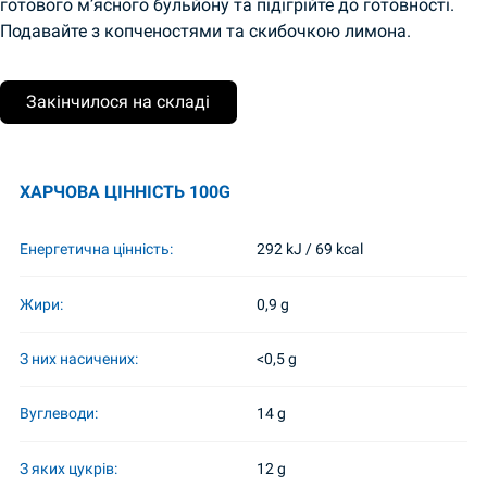
готового м’ясного бульйону та підігрійте до готовності.
Подавайте з копченостями та скибочкою лимона.
Закінчилося на складі
ХАРЧОВА ЦІННІСТЬ 100G
Енергетична цінність:
292 kJ / 69 kcal
Жири:
0,9 g
З них насичених:
<0,5 g
Вуглеводи:
14 g
З яких цукрів:
12 g