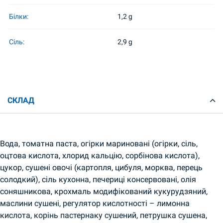
Білки:
1,2 g
Сіль:
2,9 g
СКЛАД
Вода, томатна паста, огірки мариновані (огірки, сіль,
оцтова кислота, хлорид кальцію, сорбінова кислота),
цукор, сушені овочі (картопля, цибуля, морква, перець
солодкий), сіль кухонна, печериці консервовані, олія
соняшникова, крохмаль модифікований кукурудзяний,
маслини сушені, регулятор кислотності – лимонна
кислота, корінь пастернаку сушений, петрушка сушена,