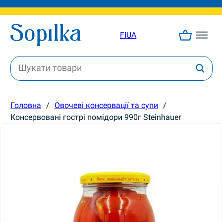
FI
UA
Головна
/
Овочеві консервації та супи
/
Консервовані гострі помідори 990г Steinhauer