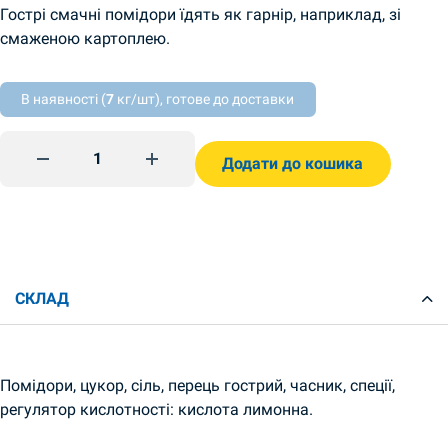
Гострі смачні помідори їдять як гарнір, наприклад, зі
смаженою картоплею.
В наявності (
7
кг/шт), готове до доставки
Консервовані гострі помідори 990г Steinhauer quantity
Додати до кошика
СКЛАД
Помідори, цукор, сіль, перець гострий, часник, спеції,
регулятор кислотності: кислота лимонна.