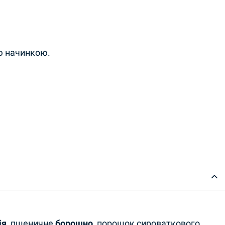
ю начинкою.
я,
пшеничне
борошно
, порошок сироваткового