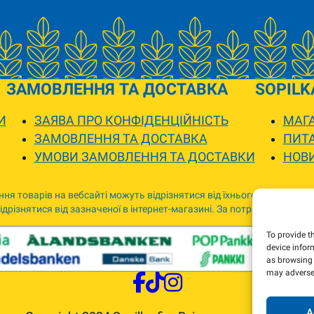
ЗАМОВЛЕННЯ ТА ДОСТАВКА
SOPILK
И
ЗАЯВА ПРО КОНФІДЕНЦІЙНІСТЬ
МАГА
ЗАМОВЛЕННЯ ТА ДОСТАВКА
ПИТА
УМОВИ ЗАМОВЛЕННЯ ТА ДОСТАВКИ
НОВ
ня товарів на вебсайті можуть відрізнятися від їхнього фактичного
дрізнятися від зазначеної в інтернет-магазині. За потреби ми зв’я
To provide t
device infor
as browsing 
may adversel
A