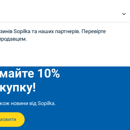
инів Sopilka та наших партнерів. Перевірте
 продавцем.
имайте 10%
купку!
кож новини від Sopilka.
мовити