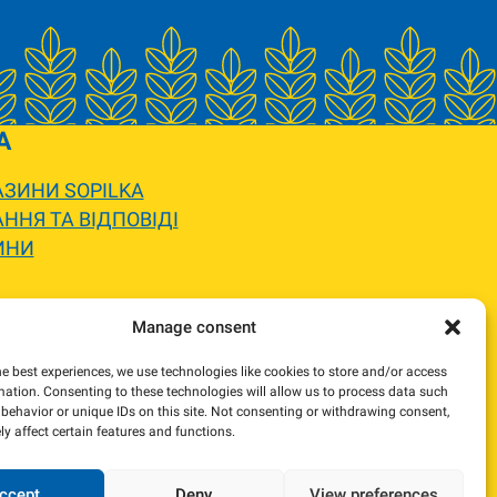
A
ЗИНИ SOPILKA
ННЯ ТА ВІДПОВІДІ
ИНИ
 вигляду.
Manage consent
жемося та погодимо заміну.
he best experiences, we use technologies like cookies to store and/or access
mation. Consenting to these technologies will allow us to process data such
behavior or unique IDs on this site. Not consenting or withdrawing consent,
y affect certain features and functions.
ccept
Deny
View preferences