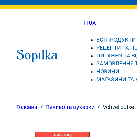
FI
UA
ВСІ ПРОДУКТИ
РЕЦЕПТИ ТА П
ПИТАННЯ ТА ВІ
ЗАМОВЛЕННЯ 
НОВИНИ
МАГАЗИНИ ТА
Головна
/
Печиво та цукерки
/
Vohveliputket