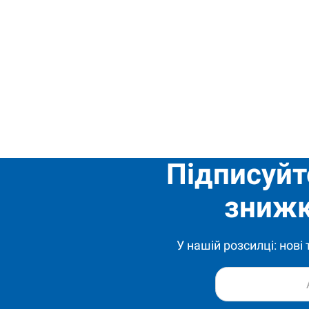
Підписуйт
знижк
У нашій розсилці: нові