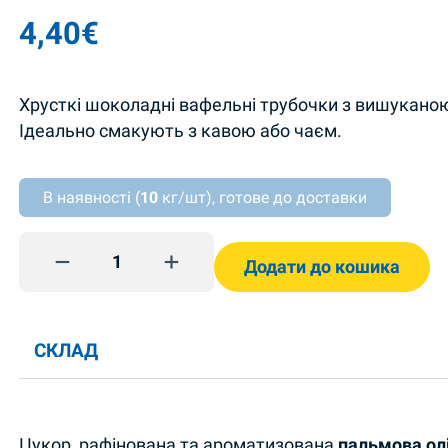
4,40
€
Хрусткі шоколадні вафельні трубочки з вишукано
Ідеально смакують з кавою або чаєм.
В наявності (
10
кг/шт), готове до доставки
Vohveliputket Zebra Maria 450g quantity
Додати до кошика
СКЛАД
Цукор, рафінована та ароматизована
пальмова олі