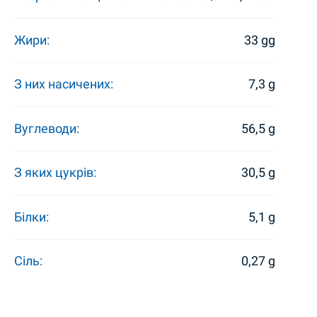
Жири:
33 gg
З них насичених:
7,3 g
Вуглеводи:
56,5 g
З яких цукрів:
30,5 g
Білки:
5,1 g
Сіль:
0,27 g