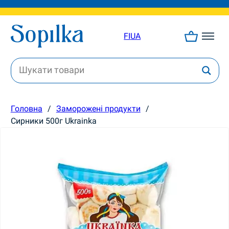
FI
UA
Головна
/
Заморожені продукти
/
Сирники 500г Ukrainka