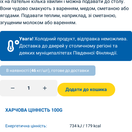
їх на пательні кілька хвилин і можна подавати до столу.
Вони чудово смакують з варенням, медом, сметаною або
ягодами. Подавати теплим, наприклад, зі сметаною,
згущеним молоком або варенням.
Увага!
Холодний продукт, відправка неможлива.
Доставка до дверей у столичному регіоні та
деяких муніципалітетах Південної Фінляндії.
В наявності (
46
кг/шт), готове до доставки
Сирники 500г Ukrainka quantity
Додати до кошика
ХАРЧОВА ЦІННІСТЬ 100G
Енергетична цінність:
734 kJ / 179 kcal