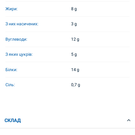
Жири:
8 g
З них насичених:
3 g
Вуглеводи:
12 g
З яких цукрів:
5 g
Білки:
14 g
Сіль:
0,7 g
СКЛАД