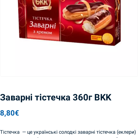
Заварні тістечка 360г BKK
8,80
€
Тістечка — це українські солодкі заварні тістечка (еклери)