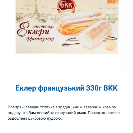
Еклер французький 330г BKK
Повітряні заварні тістечка з традиційним заварним кремом
подарують Вам легкий та вишуканий смак. Поверхня тістечок
оздоблена цукровою пудрою.