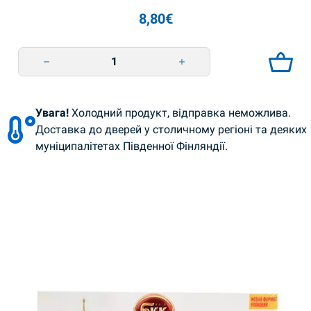
8,80
€
Еклери зі згущеним молоком 360г BKK quantity
Увага!
Холодний продукт, відправка неможлива.
Доставка до дверей у столичному регіоні та деяких
муніципалітетах Південної Фінляндії.