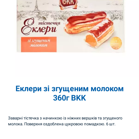
Еклери зі згущеним молоком
360г BKK
Заварні тістечка з начинкою із ніжних вершків та згущеного
молока. Поверхня оздоблена цукровою помадкою. 6 шт.