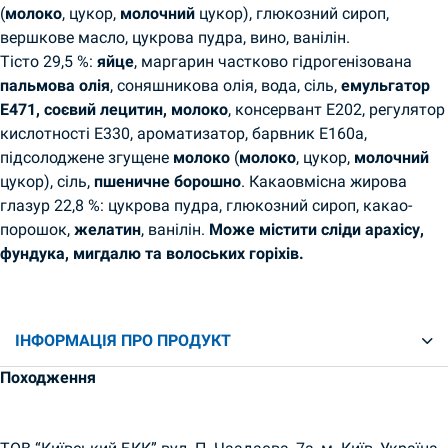
(
молоко
, цукор,
молочний
цукор), глюкозний сироп,
вершкове масло, цукрова пудра, вино, ванілін.
Тісто 29,5 %:
яйце
, маргарин частково гідрогенізована
пальмова олія
, соняшникова олія, вода, сіль,
емульгатор
E471, соєвий лецитин, молоко
, консервант E202, регулятор
кислотності E330, ароматизатор, барвник E160a,
підсолоджене згущене
молоко
(
молоко
, цукор,
молочний
цукор), сіль,
пшеничне борошно
. Какаовмісна жирова
глазур 22,8 %: цукрова пудра, глюкозний сироп, какао-
порошок,
желатин
, ванілін.
Може містити сліди арахісу,
фундука, мигдалю та волоських горіхів.
ІНФОРМАЦІЯ ПРО ПРОДУКТ
Походження