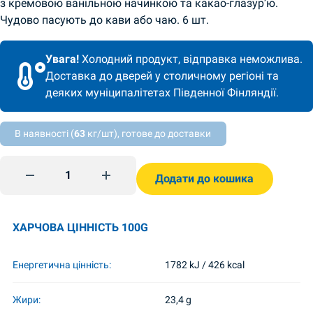
з кремовою ванільною начинкою та какао-глазур’ю.
Чудово пасують до кави або чаю. 6 шт.
Увага!
Холодний продукт, відправка неможлива.
Доставка до дверей у столичному регіоні та
деяких муніципалітетах Південної Фінляндії.
В наявності (
63
кг/шт), готове до доставки
Заварні тістечка 360г BKK quantity
Додати до кошика
ХАРЧОВА ЦІННІСТЬ 100G
Енергетична цінність:
1782 kJ / 426 kcal
Жири:
23,4 g