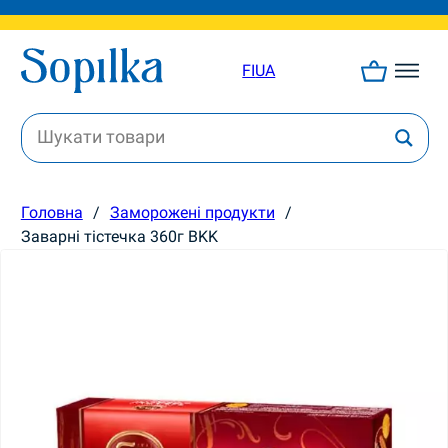
FI
UA
Головна
/
Заморожені продукти
/
Заварні тістечка 360г BKK