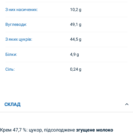
З них насичених:
10,2 g
Вуглеводи:
49,1 g
З яких цукрів:
44,5 g
Білки:
4,9 g
Сіль:
0,24 g
СКЛАД
Крем 47,7 %: цукор, підсолоджене
згущене молоко