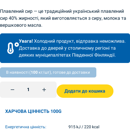
Плавлений сир — це традиційний український плавлений
сир 40% жирності, який виготовляється з сиру, молока та
вершкового масла.
Увага!
Холодний продукт, відправка неможлива.
Доставка до дверей у столичному регіоні та
деяких муніципалітетах Південної Фінляндії.
В наявності (
100
кг/шт), готове до доставки
Сир плавлений Дружба 75г Комо quantity
Додати до кошика
ХАРЧОВА ЦІННІСТЬ 100G
Енергетична цінність:
915 kJ / 220 kcal