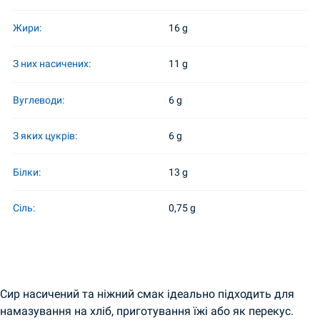
Жири:
16 g
З них насичених:
11 g
Вуглеводи:
6 g
З яких цукрів:
6 g
Білки:
13 g
Сіль:
0,75 g
Сир насичений та ніжний смак ідеально підходить для
намазування на хліб, приготування їжі або як перекус.