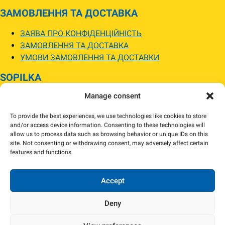
ЗАМОВЛЕННЯ ТА ДОСТАВКА
ЗАЯВА ПРО КОНФІДЕНЦІЙНІСТЬ
ЗАМОВЛЕННЯ ТА ДОСТАВКА
УМОВИ ЗАМОВЛЕННЯ ТА ДОСТАВКИ
SOPILKA
Manage consent
МАГАЗИНИ SOPILKA
ПИТАННЯ ТА ВІДПОВІДІ
To provide the best experiences, we use technologies like cookies to store
НОВИНИ
and/or access device information. Consenting to these technologies will
allow us to process data such as browsing behavior or unique IDs on this
site. Not consenting or withdrawing consent, may adversely affect certain
Зображення товарів на вебсайті можуть відрізнятися від їхнього
features and functions.
фактичного вигляду.
Наявність товарів може відрізнятися від зазначеної в інтернет-магазині.
За потреби ми зв’яжемося та погодимо заміну.
Accept
Deny