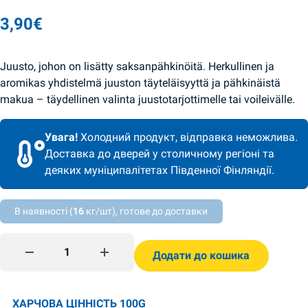
3,90
€
Juusto, johon on lisätty saksanpähkinöitä. Herkullinen ja
aromikas yhdistelmä juuston täyteläisyyttä ja pähkinäistä
makua – täydellinen valinta juustotarjottimelle tai voileivälle.
Увага!
Холодний продукт, відправка неможлива.
Доставка до дверей у столичному регіоні та
деяких муніципалітетах Південної Фінляндії.
В наявності (
16
кг/шт), готове до доставки
Kova juusto 185g "Pähkinäinen" saksanpähkinöiden kanssa
Додати до кошика
ХАРЧОВА ЦІННІСТЬ 100G