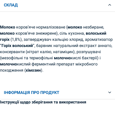
СКЛАД
Молоко
коров’яче нормалізоване (
молоко
незбиране,
молоко
коров’яче знежирене), сіль кухонна,
волоський
горіх
(1,8%), затверджувач кальцію хлорид, ароматизатор
“
Горіх
волоський
“, барвник натуральний екстракт аннато,
консерванти (нітрат калію, натаміцин), розпушувачі
(мезофільні та термофільні
молочно
кислі бактерії) і
молочно
кислий ферментний препарат мікробного
походження (
хімозин
).
ІНФОРМАЦІЯ ПРО ПРОДУКТ
Інструкції щодо зберігання та використання