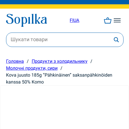
FI
UA
Головна
/
Продукти з холодильнику
/
Молочні продукти, сири
/
Kova juusto 185g “Pähkinäinen” saksanpähkinöiden
kanssa 50% Komo