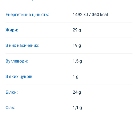
Енергетична цінність:
1492 kJ / 360 kcal
Жири:
29 g
З них насичених:
19 g
Вуглеводи:
1,5 g
З яких цукрів:
1 g
Білки:
24 g
Сіль:
1,1 g