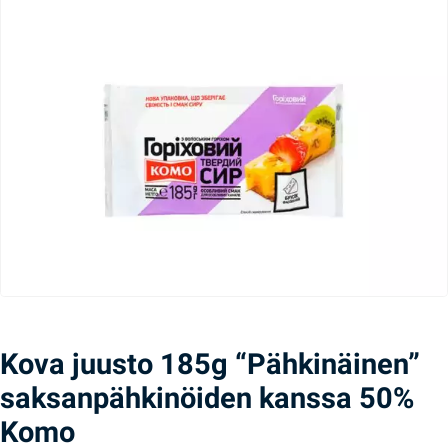
Kova juusto 185g “Pähkinäinen”
saksanpähkinöiden kanssa 50%
Komo