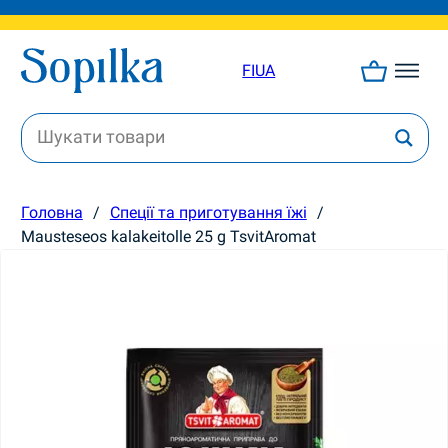
FI
UA
Головна
/
Спеції та приготування їжі
/
Mausteseos kalakeitolle 25 g TsvitAromat