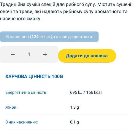
Традиційна суміш спецій для рибного супу. Містить сушені
овочі та трави, які надають рибному супу ароматного та
насиченого смаку.
В наявності (
124
кг/шт), готове до доставки
Mausteseos kalakeitolle 25 g TsvitAromat quantity
Додати до кошика
ХАРЧОВА ЦІННІСТЬ 100G
Енергетична цінність:
695 kJ / 166 kcal
Жири:
1,3 g
З них насичених:
0,1 g