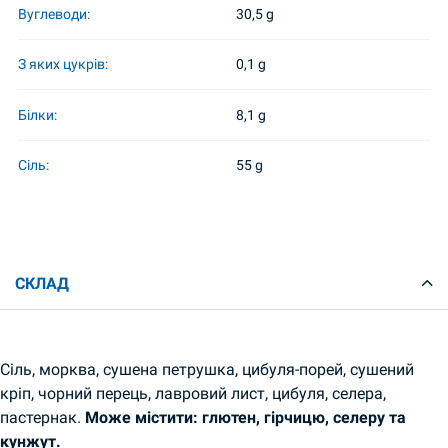
Вуглеводи:
30,5 g
З яких цукрів:
0,1 g
Білки:
8,1 g
Сіль:
55 g
СКЛАД
Сіль, морква, сушена петрушка, цибуля-порей, сушений
кріп, чорний перець, лавровий лист, цибуля, селера,
пастернак.
Може містити: глютен, гірчицю, селеру та
кунжут.