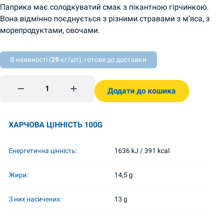
Паприка має солодкуватий смак з пікантною гірчинкою.
Вона відмінно поєднується з різними стравами з м’яса, з
морепродуктами, овочами.
В наявності (
29
кг/шт), готове до доставки
Jauhettu paprika 15 g TsvstAromat quantity
Додати до кошика
ХАРЧОВА ЦІННІСТЬ 100G
Енергетична цінність:
1636 kJ / 391 kcal
Жири:
14,5 g
З них насичених:
13 g