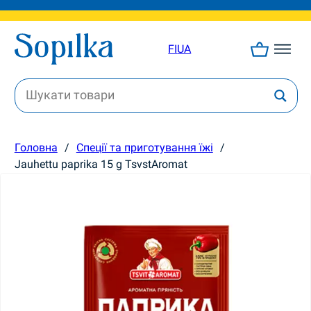
FI
UA
Головна
/
Спеції та приготування їжі
/
Jauhettu paprika 15 g TsvstAromat