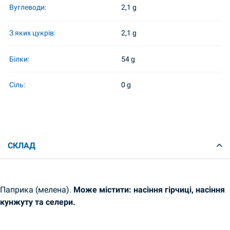
Вуглеводи:
2,1 g
З яких цукрів:
2,1 g
Білки:
54 g
Сіль:
0 g
СКЛАД
Паприка (мелена).
Може містити: насіння гірчиці, насіння
кунжуту та селери.