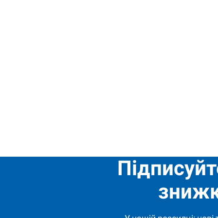
Підписуйт
знижк