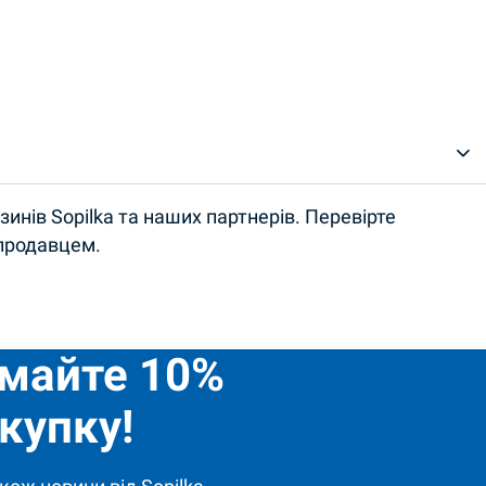
инів Sopilka та наших партнерів. Перевірте
 продавцем.
имайте 10%
купку!