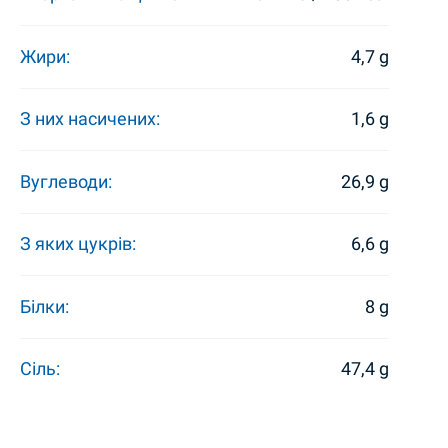
Жири:
4,7 g
З них насичених:
1,6 g
Вуглеводи:
26,9 g
З яких цукрів:
6,6 g
Білки:
8 g
Сіль:
47,4 g