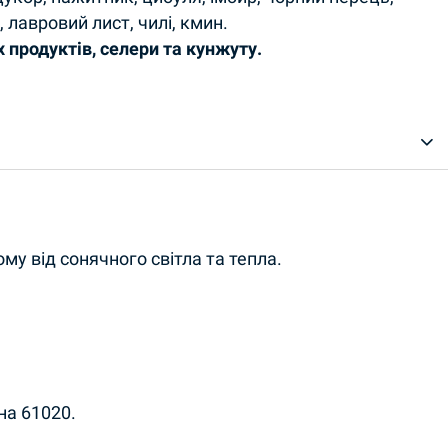
х
, лавровий лист, чилі, кмин.
х продуктів, селери та кунжуту.
му від сонячного світла та тепла.
на 61020.