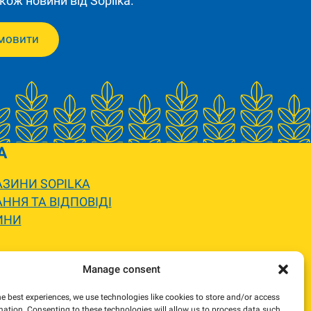
кож новини від Sopilka.
мовити
A
ЗИНИ SOPILKA
ННЯ ТА ВІДПОВІДІ
ИНИ
 вигляду.
Manage consent
жемося та погодимо заміну.
he best experiences, we use technologies like cookies to store and/or access
mation. Consenting to these technologies will allow us to process data such