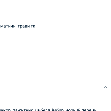
оматичні трави та
.
 цукор, пажитник, цибуля, імбир, чорний перець,