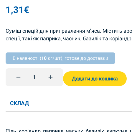
1,31
€
Суміш спецій для приправлення м’яса. Містить ар
спеції, такі як паприка, часник, базилік та коріандр
В наявності (
10
кг/шт), готове до доставки
Mauste lihalle 30g Pripravka quantity
Додати до кошика
СКЛАД
Сіль, коріандр, паприка, часник, базилік, куркума,