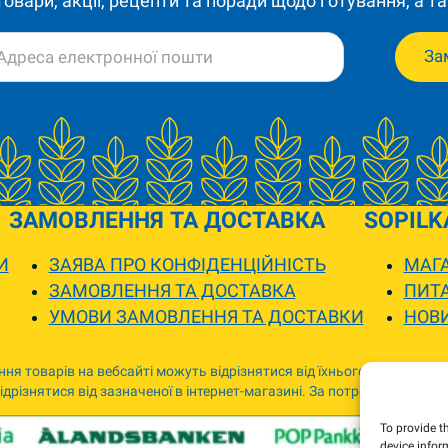
 товари, акції, рецепти та поради щодо готування, а та
За
ЗАМОВЛЕННЯ ТА ДОСТАВКА
SOPILK
И
ЗАЯВА ПРО КОНФІДЕНЦІЙНІСТЬ
МАГА
ЗАМОВЛЕННЯ ТА ДОСТАВКА
ПИТА
УМОВИ ЗАМОВЛЕННЯ ТА ДОСТАВКИ
НОВ
ня товарів на вебсайті можуть відрізнятися від їхнього фактичного
дрізнятися від зазначеної в інтернет-магазині. За потреби ми зв’я
To provide t
device infor