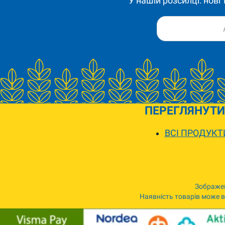
У нашій розсилці: нові
ПЕРЕГЛЯНУТИ
ВСІ ПРОДУКТ
Зображен
Наявність товарів може ві