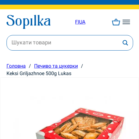
FI
UA
Головна
/
Печиво та цукерки
/
Keksi Griljazhnoe 500g Lukas