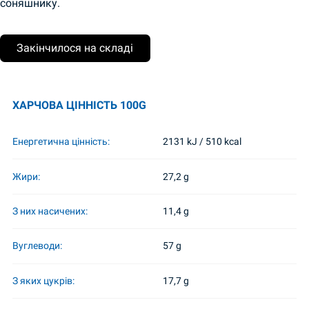
соняшнику.
Закінчилося на складі
ХАРЧОВА ЦІННІСТЬ 100G
Енергетична цінність:
2131 kJ / 510 kcal
Жири:
27,2 g
З них насичених:
11,4 g
Вуглеводи:
57 g
З яких цукрів:
17,7 g