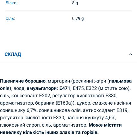
Білки:
8 g
Сіль:
0,79 g
СКЛАД
Пшеничне борошно
, маргарин (рослинні жири (
пальмова
олія
), вода,
емульгатори: E471,
E475, E322 (містить сою),
сіль, консервант E202, регулятор кислотності E330,
ароматизатор, барвник (E160a)), цукор, смажене насіння
соняшнику 6,7%, соняшникова олія, антиоксидант E319,
регулятор кислотності E330, насіння кунжуту 4,6%,
глюкозний сироп, сіль, ароматизатор.
Може містити
невелику кількість інших злаків та горіхів.